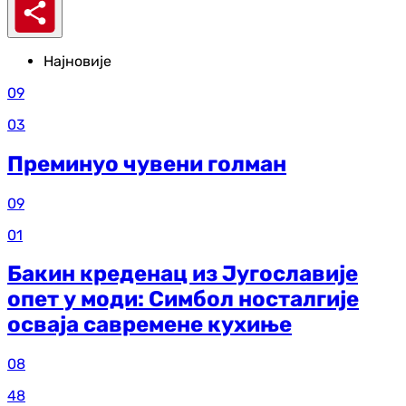
Најновије
09
03
Преминуо чувени голман
09
01
Бакин креденац из Југославије
опет у моди: Симбол носталгије
осваја савремене кухиње
08
48