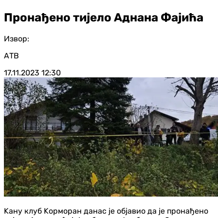
Пронађено тијело Аднана Фајића
Извор:
АТВ
17.11.2023
12:30
Kану клуб Kорморан данас је објавио да је пронађено