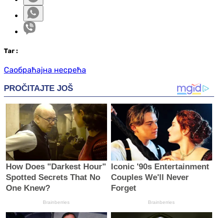
Таг
:
Саобраћајна несрећа