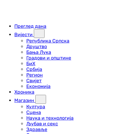
Преглед дана
Вијести
Република Српска
Друштво
Бања Лука
Градови и општине
БиХ
Србија
Регион
Свијет
Економија
Хроника
Магазин
Култура
Сцена
Наука и технологија
Љубав и секс
Здравље