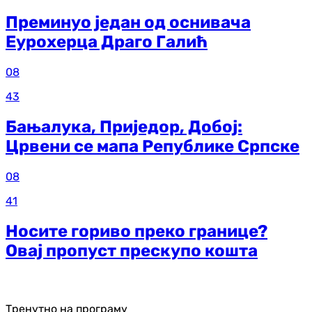
Преминуо један од оснивача
Еурохерца Драго Галић
08
43
Бањалука, Приједор, Добој:
Црвени се мапа Републике Српске
08
41
Носите гориво преко границе?
Овај пропуст прескупо кошта
Тренутно на програму