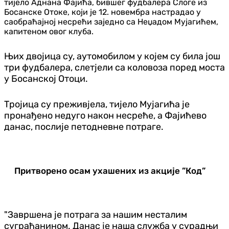
тијело Аднана Фајића, бившег фудбалера Слоге из
Босанске Отоке, који је 12. новембра настрадао у
саобраћајној несрећи заједно са Неџадом Мујагићем,
капитеном овог клуба.
Њих двојица су, аутомобилом у којем су била још
три фудбалера, слетјели са коловоза поред моста
у Босанској Отоци.
Тројица су преживјела, тијело Мујагића је
пронађено недуго након несреће, а Фајићево
данас, послије петодневне потраге.
Притворено осам ухашених из акције ”Код”
"Завршена је потрага за нашим несталим
суграђанином. Данас је наша служба у сурадњи