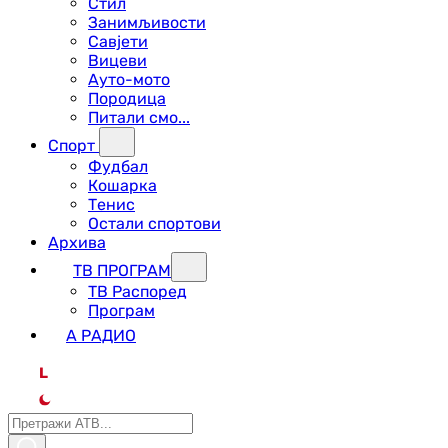
Стил
Занимљивости
Савјети
Вицеви
Ауто-мото
Породица
Питали смо...
Спорт
Фудбал
Кошарка
Тенис
Остали спортови
Архива
ТВ ПРОГРАМ
ТВ Распоред
Програм
А РАДИО
L