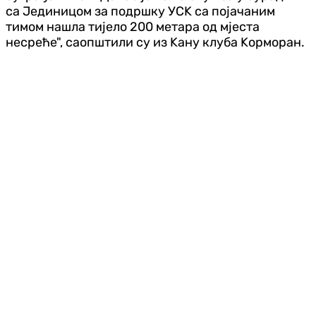
са Јединицом за подршку УСK са појачаним
тимом нашла тијело 200 метара од мјеста
несреће", саопштили су из Kану клуба Kорморан.