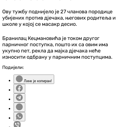
Ову тужбу поднијело је 27 чланова породице
убијених против дјечака, његових родитеља и
школе у којој се масакр десио.
Бранилац Кецмановића је током другог
парничног поступка, пошто их са овим има
укупно пет, рекла да мајка дјечака неће
износити одбрану у парничним поступцима.
Подијели:
Линк је копиран!