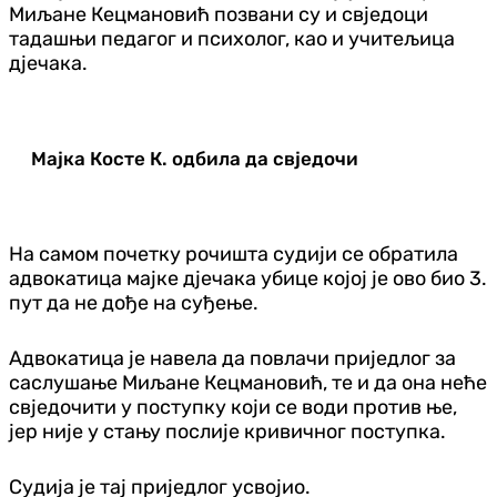
Миљане Кецмановић позвани су и свједоци
тадашњи педагог и психолог, као и учитељица
дјечака.
Мајка Косте К. одбила да свједочи
На самом почетку рочишта судији се обратила
адвокатица мајке дјечака убице којој је ово био 3.
пут да не дође на суђење.
Адвокатица је навела да повлачи приједлог за
саслушање Миљане Кецмановић, те и да она неће
свједочити у поступку који се води против ње,
јер није у стању послије кривичног поступка.
Судија је тај приједлог усвојио.