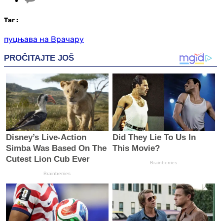
Таг
:
пуцњава на Врачару