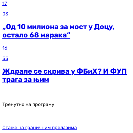
17
03
„Од 10 милиона за мост у Доцу,
остало 68 марака“
16
55
Ждрале се скрива у ФБиХ? И ФУП
трага за њим
Тренутно на програму
Стање на граничним прелазима