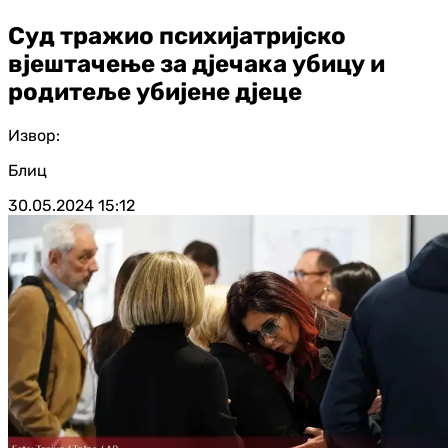
Суд тражио психијатријско
вјештачење за дјечака убицу и
родитеље убијене дјеце
Извор:
Блиц
30.05.2024
15:12