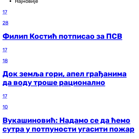
Најновије
17
28
Филип Костић потписао за ПСВ
17
18
Док земља гори, апел грађанима
да воду троше рационално
17
10
Вукашиновић: Надамо се да ћемо
сутра у потпуности угасити пожар