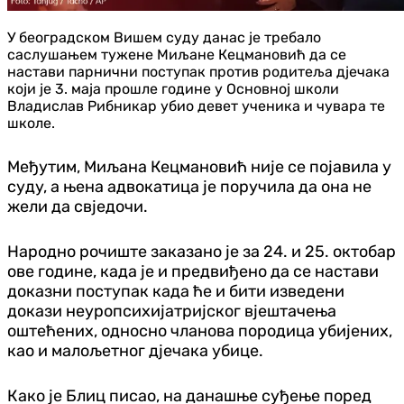
У београдском Вишем суду данас је требало
саслушањем тужене Миљане Кецмановић да се
настави парнични поступак против родитеља дјечака
који је 3. маја прошле године у Основној школи
Владислав Рибникар убио девет ученика и чувара те
школе.
Међутим, Миљана Кецмановић није се појавила у
суду, а њена адвокатица је поручила да она не
жели да свједочи.
Народно рочиште заказано је за 24. и 25. октобар
ове године, када је и предвиђено да се настави
доказни поступак када ће и бити изведени
докази неуропсихијатријског вјештачења
оштећених, односно чланова породица убијених,
као и малољетног дјечака убице.
Како је Блиц писао, на данашње суђење поред