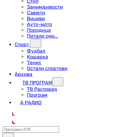
Стил
Занимљивости
Савјети
Вицеви
Ауто-мото
Породица
Питали смо...
Спорт
Фудбал
Кошарка
Тенис
Остали спортови
Архива
ТВ ПРОГРАМ
ТВ Распоред
Програм
А РАДИО
L