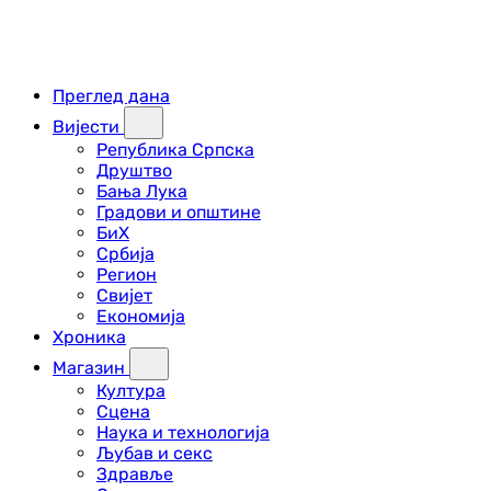
Преглед дана
Вијести
Република Српска
Друштво
Бања Лука
Градови и општине
БиХ
Србија
Регион
Свијет
Економија
Хроника
Магазин
Култура
Сцена
Наука и технологија
Љубав и секс
Здравље