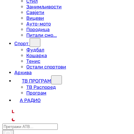
Стил
Занимљивости
Савјети
Вицеви
Ауто-мото
Породица
Питали смо...
Спорт
Фудбал
Кошарка
Тенис
Остали спортови
Архива
ТВ ПРОГРАМ
ТВ Распоред
Програм
А РАДИО
L