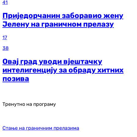
41
Приједорчанин заборавио жену
Јелену на граничном прелазу
17
38
Овај град уводи вјештачку
интелигенцију за обраду хитних
позива
Тренутно на програму
Стање на граничним прелазима