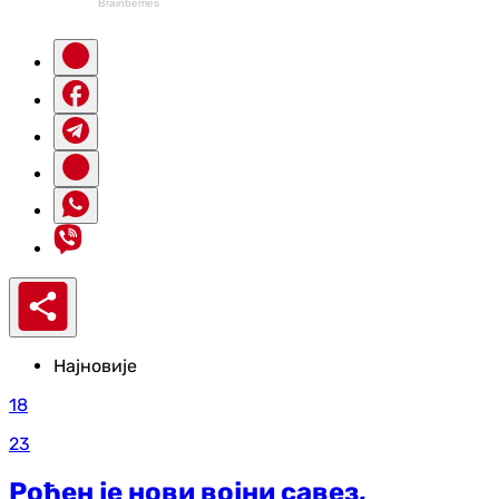
Најновије
18
23
Рођен је нови војни савез,