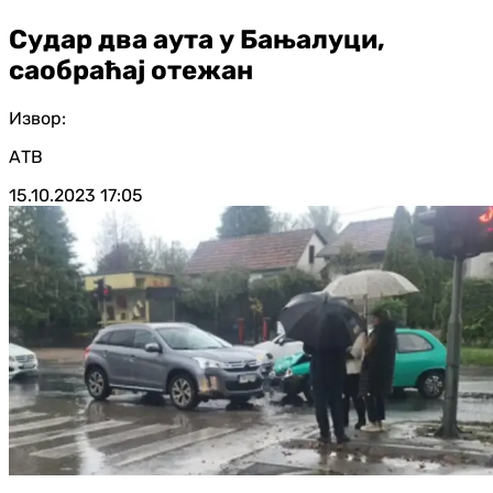
Судар два аута у Бањалуци,
саобраћај отежан
Извор:
АТВ
15.10.2023
17:05