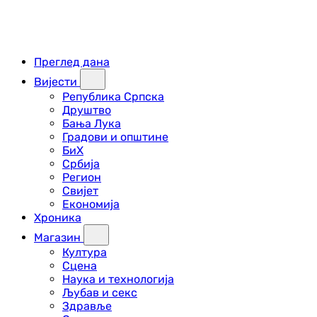
Преглед дана
Вијести
Република Српска
Друштво
Бања Лука
Градови и општине
БиХ
Србија
Регион
Свијет
Економија
Хроника
Магазин
Култура
Сцена
Наука и технологија
Љубав и секс
Здравље