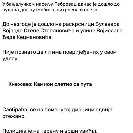
У бањалучком насељу Ребровац данас је дошло до
судара два аутмобила, ситроена и опела.
До незгоде је дошло на раскрсници Булевара
Војводе Степе Степановића и улице Војислава
Ђеде Kецмановића.
Није познато да ли има повријеђених у овом
удесу.
Кнежево: Камион слетио са пута
Саобраћај се на поменутој дионици одвија
отежано.
Полиција је на терену и врши увиђај.