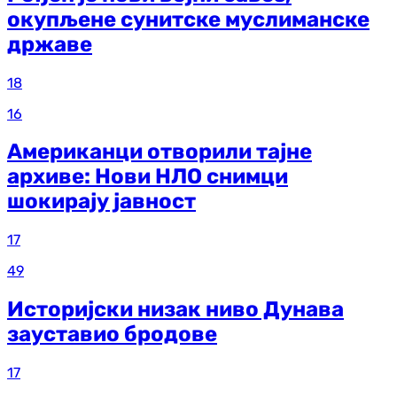
окупљене сунитске муслиманске
државе
18
16
Американци отворили тајне
архиве: Нови НЛО снимци
шокирају јавност
17
49
Историјски низак ниво Дунава
зауставио бродове
17