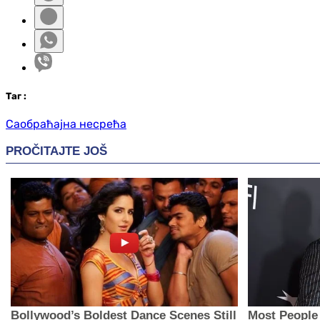
Таг
:
Саобраћајна несрећа