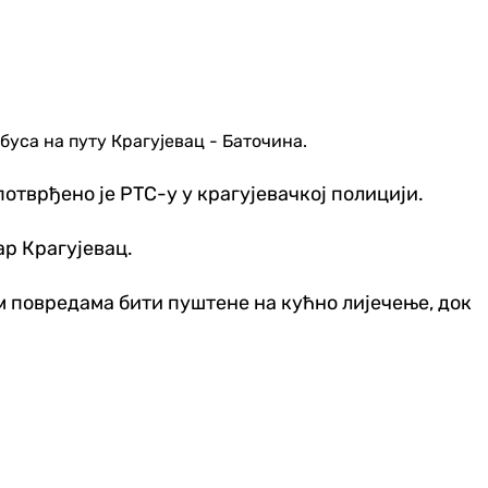
обуса на путу Крагујевац - Баточина.
потврђено је РТС-у у крагујевачкој полицији.
ар Крагујевац.
м повредама бити пуштене на кућно лијечење, док