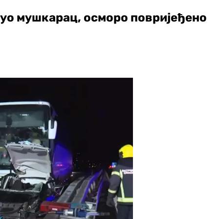
нуо мушкарац, осморо повријеђено