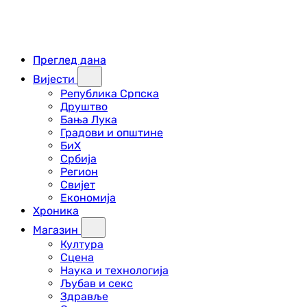
Преглед дана
Вијести
Република Српска
Друштво
Бања Лука
Градови и општине
БиХ
Србија
Регион
Свијет
Економија
Хроника
Магазин
Култура
Сцена
Наука и технологија
Љубав и секс
Здравље