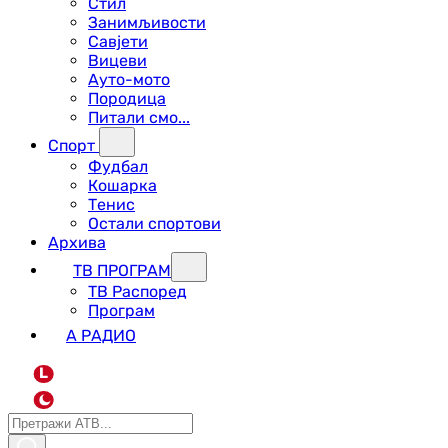
Стил
Занимљивости
Савјети
Вицеви
Ауто-мото
Породица
Питали смо...
Спорт
Фудбал
Кошарка
Тенис
Остали спортови
Архива
ТВ ПРОГРАМ
ТВ Распоред
Програм
А РАДИО
L