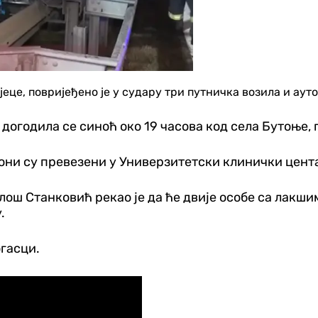
дјеце, повријеђено је у судару три путничка возила и аут
 догодила се синоћ око 19 часова код села Бутоње, 
они су превезени у Универзитетски клинички цент
ош Станковић рекао је да ће двије особе са лакши
.
гасци.