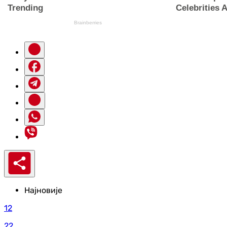
Најновије
12
22