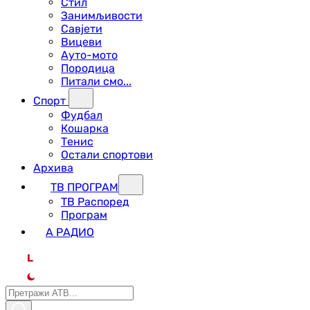
Стил
Занимљивости
Савјети
Вицеви
Ауто-мото
Породица
Питали смо...
Спорт
Фудбал
Кошарка
Тенис
Остали спортови
Архива
ТВ ПРОГРАМ
ТВ Распоред
Програм
А РАДИО
L