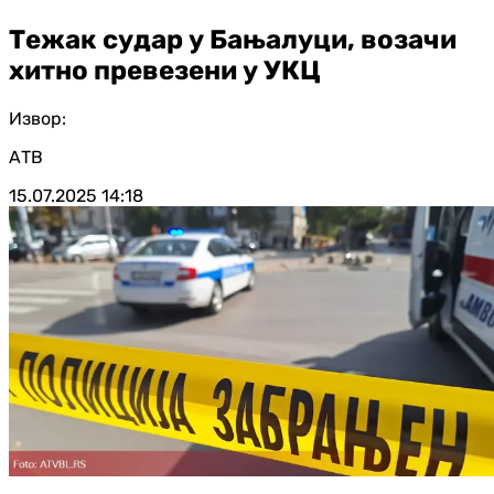
Тежак судар у Бањалуци, возачи
хитно превезени у УКЦ
Извор:
АТВ
15.07.2025
14:18