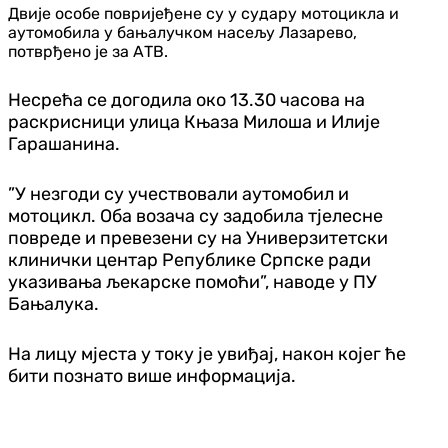
Двије особе повријеђене су у судару мотоцикла и
аутомобила у бањалучком насељу Лазарево,
потврђено је за АТВ.
Несрећа се догодила око 13.30 часова на
раскрисници улица Књаза Милоша и Илије
Гарашанина.
”У незгоди су учествовали аутомобил и
мотоцикл. Оба возача су задобила тјелесне
повреде и превезени су на Универзитетски
клинички центар Републике Српске ради
указивања љекарске помоћи”, наводе у ПУ
Бањалука.
На лицу мјеста у току је увиђај, након којег ће
бити познато више информација.