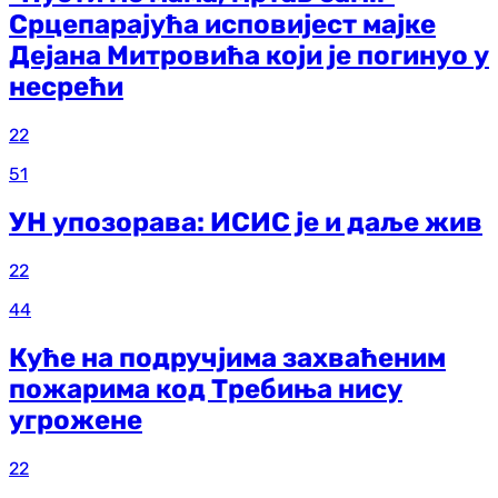
Срцепарајућа исповијест мајке
Дејана Митровића који је погинуо у
несрећи
22
51
УН упозорава: ИСИС је и даље жив
22
44
Куће на подручјима захваћеним
пожарима код Требиња нису
угрожене
22