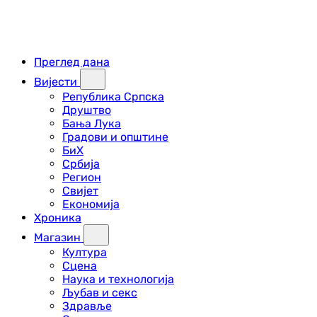
Преглед дана
Вијести
Република Српска
Друштво
Бања Лука
Градови и општине
БиХ
Србија
Регион
Свијет
Економија
Хроника
Магазин
Култура
Сцена
Наука и технологија
Љубав и секс
Здравље