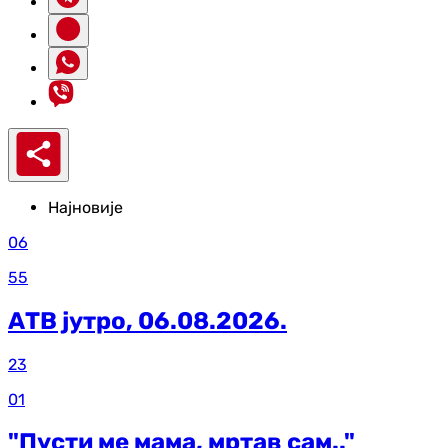
Најновије
06
55
АТВ јутро, 06.08.2026.
23
01
"Пусти ме мама, мртав сам.."