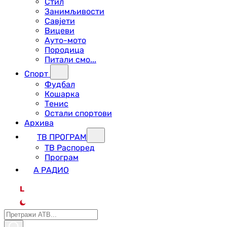
Стил
Занимљивости
Савјети
Вицеви
Ауто-мото
Породица
Питали смо...
Спорт
Фудбал
Кошарка
Тенис
Остали спортови
Архива
ТВ ПРОГРАМ
ТВ Распоред
Програм
А РАДИО
L