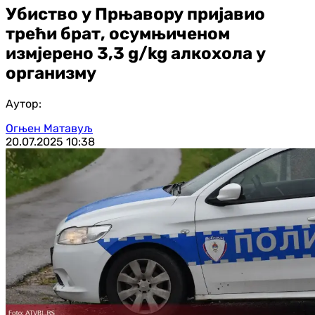
Убиство у Прњавору пријавио
трећи брат, осумњиченом
измјерено 3,3 g/kg алкохола у
организму
Аутор:
Огњен Матавуљ
20.07.2025
10:38