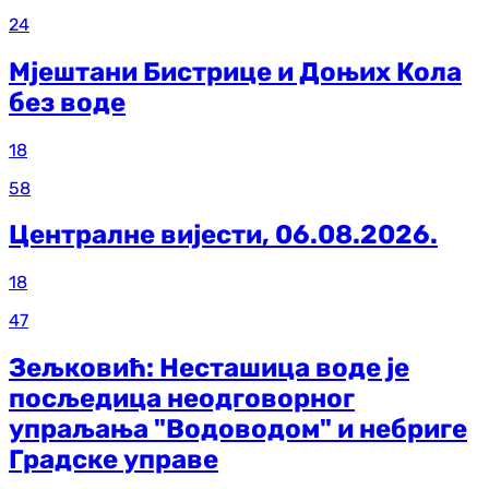
24
Мјештани Бистрице и Доњих Кола
без воде
18
58
Централне вијести, 06.08.2026.
18
47
Зељковић: Несташица воде је
посљедица неодговорног
упраљања "Водоводом" и небриге
Градске управе