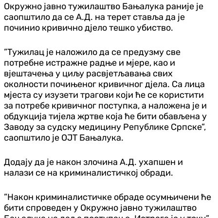
Окружно јавно тужилаштво Бањалука раније је
саопштило да се А.Д. на терет ставља да је
починио кривично дјело тешко убиство.
”Тужилац је наложило да се предузму све
потребне истражне радње и мјере, као и
вјештачења у циљу расвјетљавања свих
околности почињеног кривичног дјела. Са лица
мјеста су изузети трагови који ће се користити
за потребе кривичног поступка, а наложена је и
обдукција тијела жртве која ће бити обављена у
Заводу за судску медицину Републике Српске”,
саопштило је ОЈТ Бањалука.
Додају да је након злочина А.Д. ухапшен и
налази се на криминалистичкој обради.
”Након криминалистичке обраде осумњичени ће
бити спроведен у Окружно јавно тужилаштво