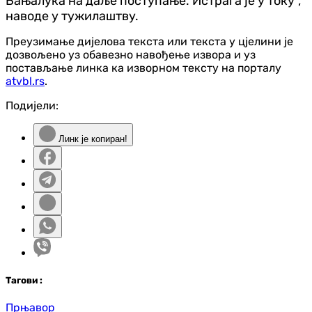
Бањалука на даље поступање. Истрага је у току”,
наводе у тужилаштву.
Преузимање дијелова текста или текста у цјелини је
дозвољено уз обавезно навођење извора и уз
постављање линка ка изворном тексту на порталу
atvbl.rs
.
Подијели:
Линк је копиран!
Таг
ови
:
Прњавор