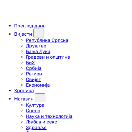
Преглед дана
Вијести
Република Српска
Друштво
Бања Лука
Градови и општине
БиХ
Србија
Регион
Свијет
Економија
Хроника
Магазин
Култура
Сцена
Наука и технологија
Љубав и секс
Здравље