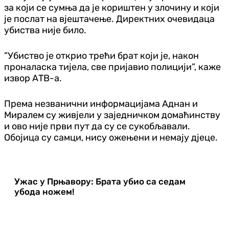
за који се сумња да је кориштен у злочину и који
је послат на вјештачење. Директних очевидаца
убиства није било.
”Убиство је открио трећи брат који је, након
проналаска тијела, све пријавио полицији”, каже
извор АТВ-а.
Према незванични информацијама Аднан и
Миралем су живјели у заједничком домаћинству
и ово није први пут да су се сукобљавали.
Обојица су самци, нису ожењени и немају дјеце.
Ужас у Прњавору: Брата убио са седам
убода ножем!