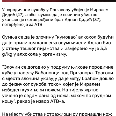
У породичном сукобу у Прњавору убијен је Миралем
Дидић (47), а због сумње да је починио убиство
ухапшен је његов рођени брат Аднан Дидић (37),
потврђено је за АТВ.
Сумња се да је злочину ”кумовао” алкохол будући
да је приликом хапшења осумњичени Аднан био
у стању тешког пијанства и измјерено му је 3,3
g/kg у алхокола у организму.
”Злочин се догодио у подруму њихове породичне
куће у насељу Бабановци код Прњавора. Трагови
с мјеста злочина указују да је међу браћом дошло
до физичког сукоба, током којег је Миралем
избоден кухињски ножем. На тијелу жртве
уочено је седам рана од ножа, махом по грудном
кошу”, рекао је извор АТВ-а.
На мјесту убиства истражиоци су пронашли нож