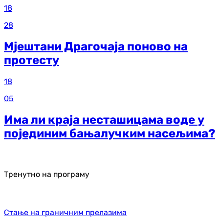
18
28
Мјештани Драгочаја поново на
протесту
18
05
Има ли краја несташицама воде у
појединим бањалучким насељима?
Тренутно на програму
Стање на граничним прелазима