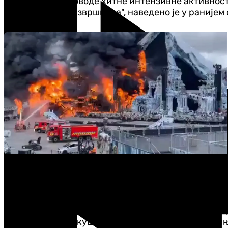
Подгорици, спроводе хитне интензивне активност
процесуирања извршиоца", наведено је у ранијем
Како су тада казали из УП, увиђај на лицу мјеста
извјештавати јавност.
Недовић је у мају ове године рањен у пуцњави у ј
расвијетлили покушај убиства Недовићак, а осумњ