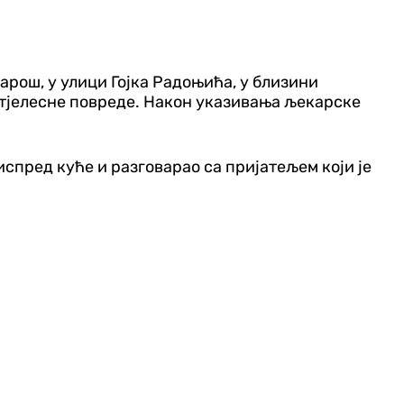
арош, у улици Гојка Радоњића, у близини
е тјелесне повреде. Након указивања љекарске
испред куће и разговарао са пријатељем који је