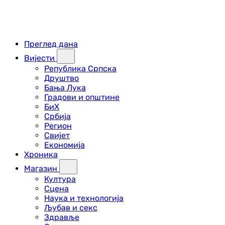
Преглед дана
Вијести
Република Српска
Друштво
Бања Лука
Градови и општине
БиХ
Србија
Регион
Свијет
Економија
Хроника
Магазин
Култура
Сцена
Наука и технологија
Љубав и секс
Здравље