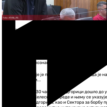
Из УП су такође казали да службеници Регионално
организационих јединица УП, а у координацији с
овог кривичног дјела, идентификацији и лоцирањ
"Узимајући у обзир чињеницу да је ријеч о тешком
док ће службеници Управе полиције након мјера п
мјери могућег упознавати јавност о новонасталим 
Из те институције је претходно саопштено да је на
идентификовали...
"Данас је око 13.30 часова у Подгорици дошло до у
задобио тешке тјелесне повреде и њему се указуј
безбједности Подгорица, као и Сектора за борбу 