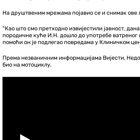
На друштвеним мрежама појавио се и снимак ове 
"Као што смо претходно извијестили јавност, дана
породичне куће И.Н. дошло до употребе ватреног 
помоћи он је подлегао повредама у Клиничком цен
Према незваничним информацијама Вијести, Недовић
био на мотоциклу.
Snimak likvidacije Igora Nedovića u Podgorici