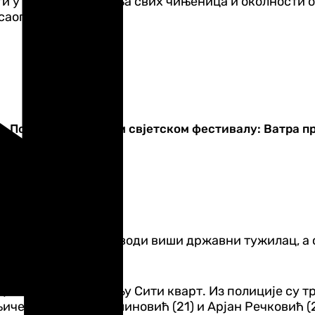
и у циљу утврђивања свих чињеница и околности о
 саопштењу УП.
Пожар на највећем свјетском фестивалу: Ватра п
 је у току и њиме руководи виши државни тужилац, 
едном локалу у насељу Сити кварт. Из полиције су 
ичени су Тарик Муминовић (21) и Арјан Речковић (2