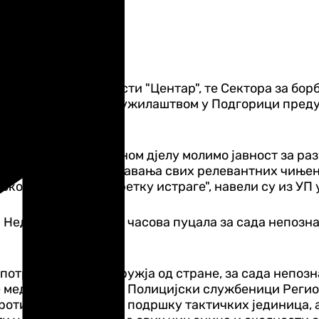
г центра безбједности "Центар", те Сектора за бо
а Вишим државним тужилаштвом у Подгорици предуз
у извршиоца.
 и сложеном кривичном дјелу молимо јавност за раз
рвог захвата сагледавања свих релевантних чињени
околностима и напретку истраге", навели су из УП
 Недовића око 13.30 часова пуцала за сада непознат
потребе ватреног оружја од стране, за сада непозна
е медицинска помоћ. Полицијски службеници Регио
против криминала, уз подршку тактичких јединица,