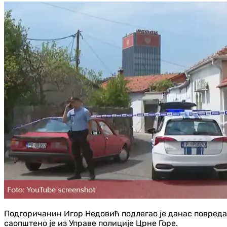
Подгоричанин Игор Недовић подлегао је данас повредам
саопштено је из Управе полиције Црне Горе.