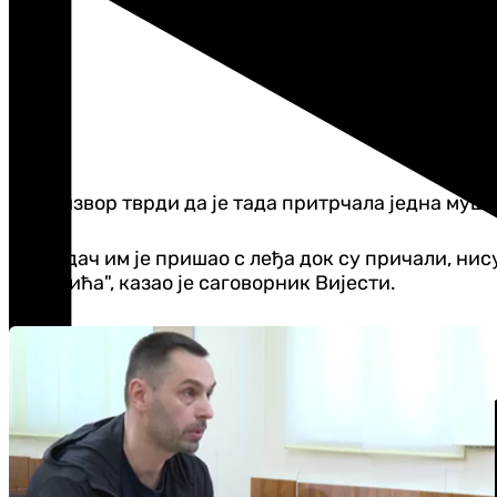
Исти извор тврди да је тада притрчала једна мушк
"Нападач им је пришао с леђа док су причали, нису
Недовића", казао је саговорник Вијести.