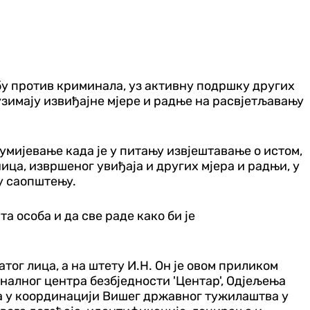
рбу против криминала, уз активну подршку других
имају извиђајне мјере и радње на расвјетљавању
умијевање када је у питању извјештавање о истом,
ца, извршеног увиђаја и других мјера и радњи, у
 у саопштењу.
а особа и да све раде како би је
тог лица, а на штету И.Н. Он је овом приликом
налног центра безбједности 'Центар', Одјељења
 а у координацији Вишег државног тужилаштва у