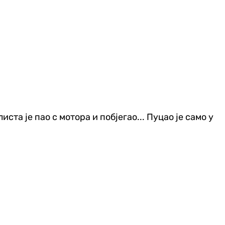
ста је пао с мотора и побјегао... Пуцао је само у