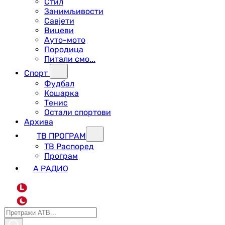
Стил
Занимљивости
Савјети
Вицеви
Ауто-мото
Породица
Питали смо...
Спорт
Фудбал
Кошарка
Тенис
Остали спортови
Архива
ТВ ПРОГРАМ
ТВ Распоред
Програм
А РАДИО
L