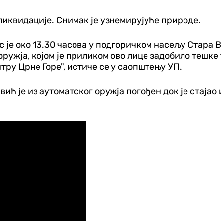
ликвидације. Снимак је узнемирујуће природе.
с је око 13.30 часова у подгоричком насељу Стара В
оружја, којом је приликом ово лице задобило тешк
тру Црне Горе", истиче се у саопштењу УП.
 је из аутоматског оружја погођен док је стајао 