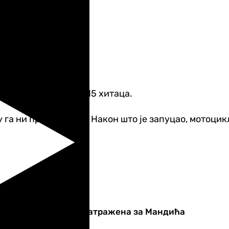
а особа и испалила 15 хитаца.
 га ни примијетили. Након што је запуцао, мотоцикли
Најстрожа казна затражена за Мандића