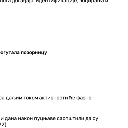
вога догађаја, идентификације, лоцирања и
рогутала позорницу
а са даљим током активности ће фазно
три дана након пуцњаве саопштили да су
2).