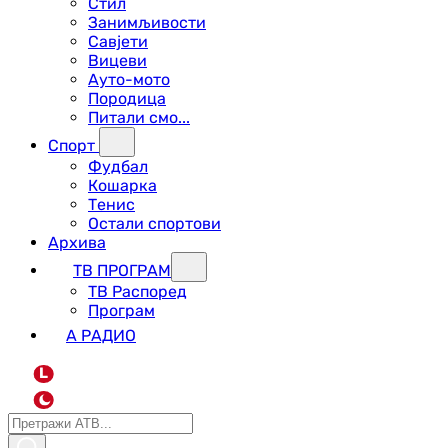
Стил
Занимљивости
Савјети
Вицеви
Ауто-мото
Породица
Питали смо...
Спорт
Фудбал
Кошарка
Тенис
Остали спортови
Архива
ТВ ПРОГРАМ
ТВ Распоред
Програм
А РАДИО
L