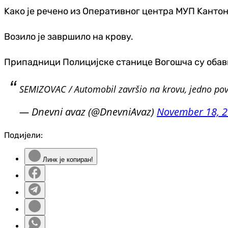
Kако је речено из Оперативног центра МУП Kантона
Возило је завршило на крову.
Припадници Полицијске станице Вогошча су обавил
SEMIZOVAC / Automobil završio na krovu, jedno po
— Dnevni avaz (@DnevniAvaz)
November 18, 
Подијели:
Линк је копиран!