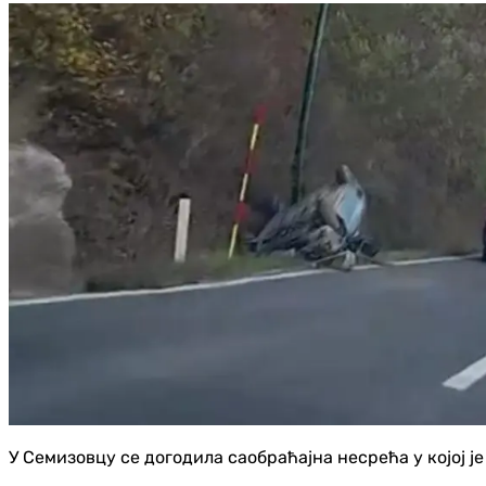
У Семизовцу се догодила саобраћајна несрећа у којој је