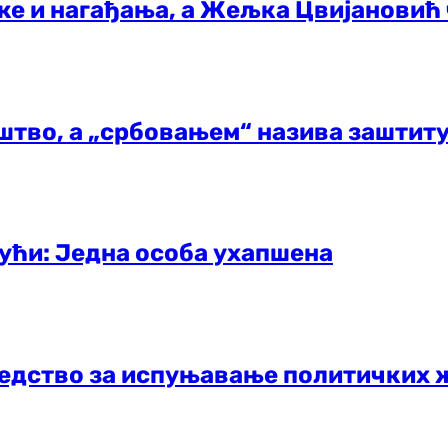
е и нагађања, а Жељка Цвијановић 
штво, а „србовањем“ назива заштиту
кући: Једна особа ухапшена
редство за испуњавање политичких 