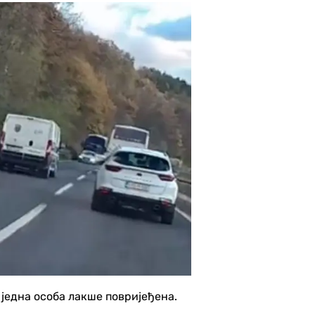
 једна особа лакше повријеђена.