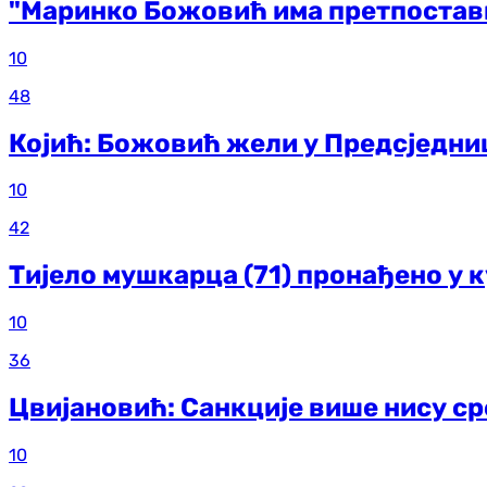
"Маринко Божовић има претпоставк
10
48
Којић: Божовић жели у Предсједни
10
42
Тијело мушкарца (71) пронађено у 
10
36
Цвијановић: Санкције више нису с
10