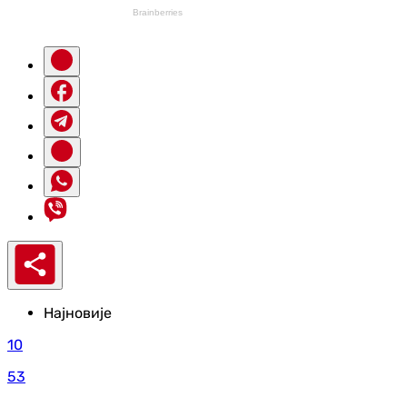
Најновије
10
53