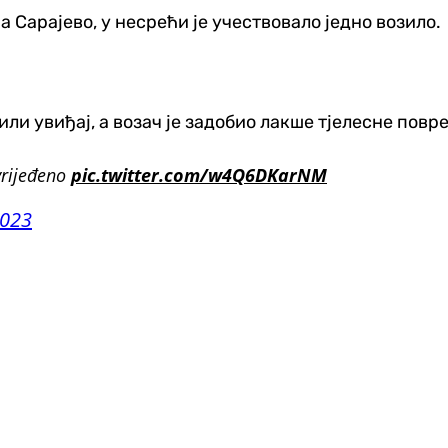
 Сарајево, у несрећи је учествовало једно возило.
и увиђај, а возач је задобио лакше тјелесне повре
vrijeđeno
pic.twitter.com/w4Q6DKarNM
2023