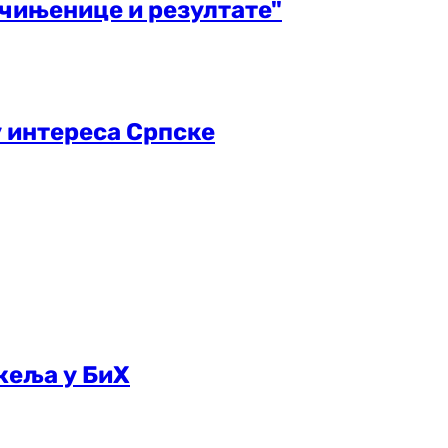
чињенице и резултате"
 интереса Српске
жеља у БиХ