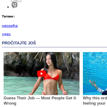
Таг
ови
:
несрећа
удес