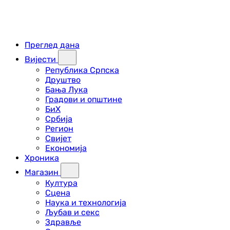
Преглед дана
Вијести
Република Српска
Друштво
Бања Лука
Градови и општине
БиХ
Србија
Регион
Свијет
Економија
Хроника
Магазин
Култура
Сцена
Наука и технологија
Љубав и секс
Здравље