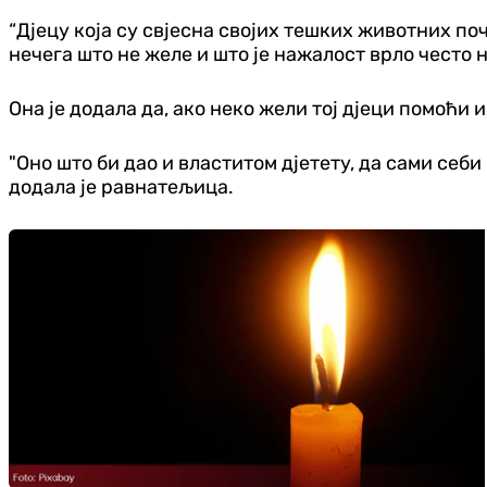
“Дјецу која су свјесна својих тешких животних п
нечега што не желе и што је нажалост врло често 
Она је додала да, ако неко жели тој дјеци помоћи
"Оно што би дао и властитом дјетету, да сами себ
додала је равнатељица.