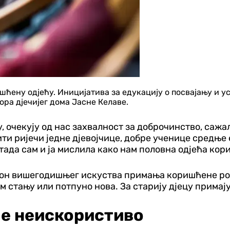
шћену одјећу. Иницијатива за едукацију о посвајању и у
ра дјечијег дома Јасне Келаве.
 очекују од нас захвалност за доброчинство, сажали
ти ријечи једне дјевојчице, добре ученице средње е
о тада сам и ја мислила како нам половна одјећа кор
акон вишегодишњег искуства примања коришћене роб
м стању или потпуно нова. За старију дјецу примају
је неискористиво