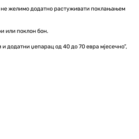
ица не желимо додатно растуживати поклањањем
ри или поклон бон.
 и додатни џепарац од 40 до 70 евра мјесечно”,