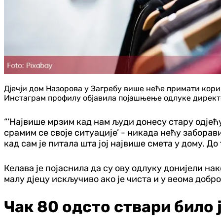
Дјечји дом Назорова у Загребу више неће примати кори
Инстаграм профилу објавила појашњење одлуке директо
“‘Највише мрзим кад нам људи донесу стару одјећу,
срамим се своје ситуације’ - никада нећу заборави
кад сам је питала шта јој највише смета у дому. Д
Келава је појаснила да су ову одлуку донијели н
малу дјецу искључиво ако је чиста и у веома добро
Чак 80 одсто ствари било 