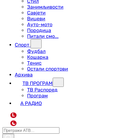
Стил
Занимљивости
Савјети
Вицеви
Ауто-мото
Породица
Питали смо...
Спорт
Фудбал
Кошарка
Тенис
Остали спортови
Архива
ТВ ПРОГРАМ
ТВ Распоред
Програм
А РАДИО
L