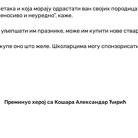
очетака и која морају одрастати ван својих пород
неносиво и неуредно”, каже.
 и уљепшати им празнике, може им купити нове ства
и купе оно што желе. Школарцима могу спонзорисати
Преминуо херој са Кошара Александар Ћирић