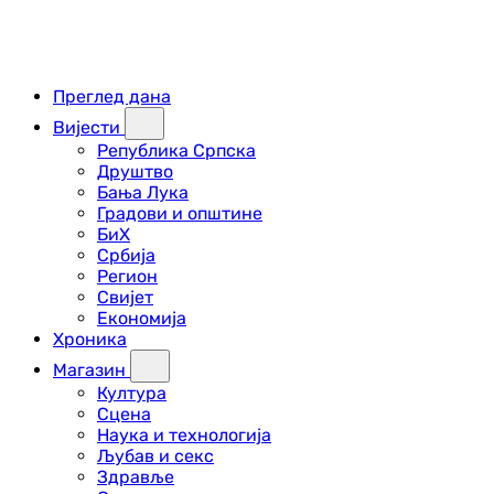
Преглед дана
Вијести
Република Српска
Друштво
Бања Лука
Градови и општине
БиХ
Србија
Регион
Свијет
Економија
Хроника
Магазин
Култура
Сцена
Наука и технологија
Љубав и секс
Здравље