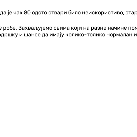
да је чак 80 одсто ствари било неискористиво, ста
робе. Захваљујемо свима који на разне начине пом
подршку и шансе да имају колико-толико нормалан и