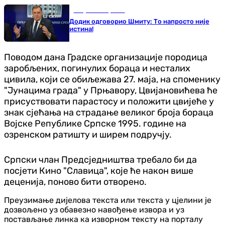
Република Српска
Додик одговорио Шмиту: То напросто није
истина!
Поводом дана Градске организације породица
заробљених, погинулих бораца и несталих
цивила, који се обиљежава 27. маја, на споменику
"Јунацима града" у Прњавору, Цвијановићева ће
присуствовати парастосу и положити цвијеће у
знак сјећања на страдање великог броја бораца
Војске Републике Српске 1995. године на
озренском ратишту и ширем подручју.
Српски члан Предсједништва требало би да
посјети Кино "Славица", које ће након више
деценија, поново бити отворено.
Преузимање дијелова текста или текста у цјелини је
дозвољено уз обавезно навођење извора и уз
постављање линка ка изворном тексту на порталу