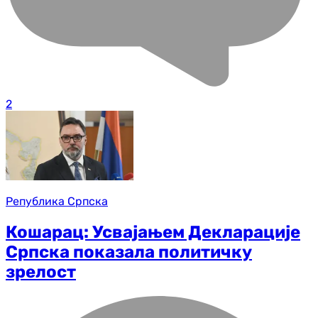
2
Република Српска
Кошарац: Усвајањем Декларације
Српска показала политичку
зрелост