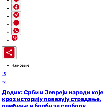
Најновије
15
26
Додик: Срби и Јевреји народи које
кроз историју повезују страдање,
памћење и борба за слободу