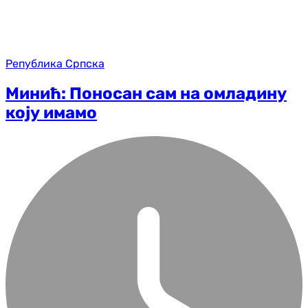
Република Српска
Минић: Поносан сам на омладину
коју имамо