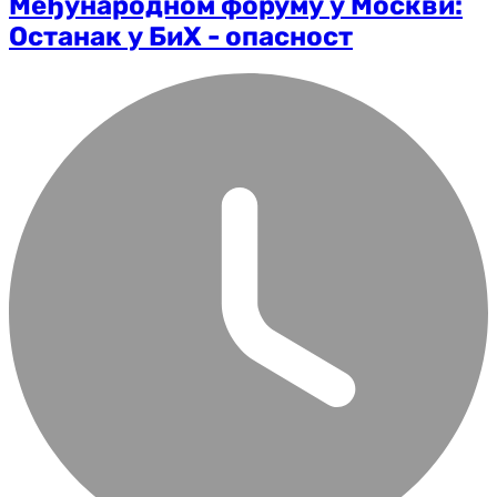
Међународном форуму у Москви:
Останак у БиХ - опасност