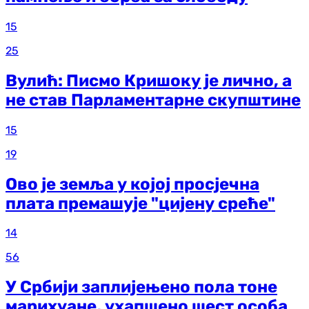
15
25
Вулић: Писмо Кришоку је лично, а
не став Парламентарне скупштине
15
19
Ово је земља у којој просјечна
плата премашује "цијену среће"
14
56
У Србији заплијењено пола тоне
марихуане, ухапшено шест особа