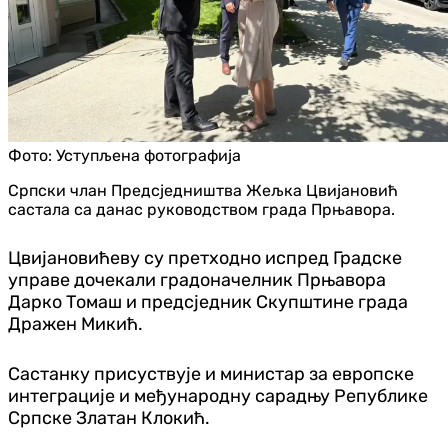
Фото:
Уступљена фотографија
Српски члан Предсједништва Жељка Цвијановић
састала са данас руководством града Прњавора.
Цвијановићеву су претходно испред Градске
управе дочекали градоначелник Прњавора
Дарко Томаш и предсједник Скупштине града
Дражен Микић.
Састанку присуствује и министар за европске
интеграције и међународну сарадњу Републике
Српске Златан Клокић.