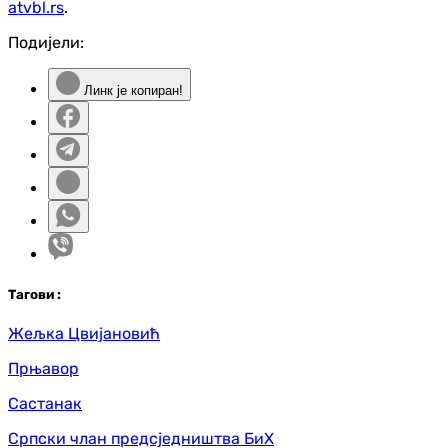
atvbl.rs
.
Подијели:
Линк је копиран!
Таг
ови
:
Жељка Цвијановић
Прњавор
Састанак
Српски члан предсједништва БиХ