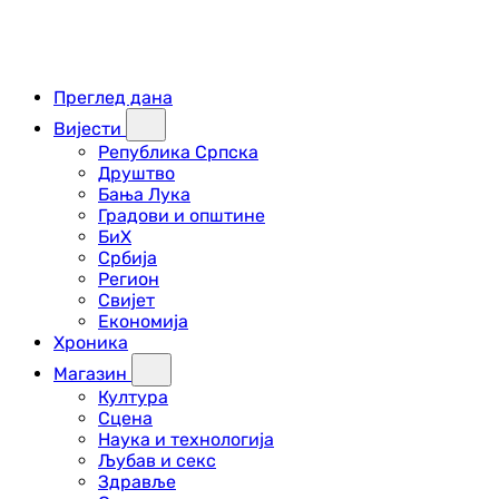
Преглед дана
Вијести
Република Српска
Друштво
Бања Лука
Градови и општине
БиХ
Србија
Регион
Свијет
Економија
Хроника
Магазин
Култура
Сцена
Наука и технологија
Љубав и секс
Здравље