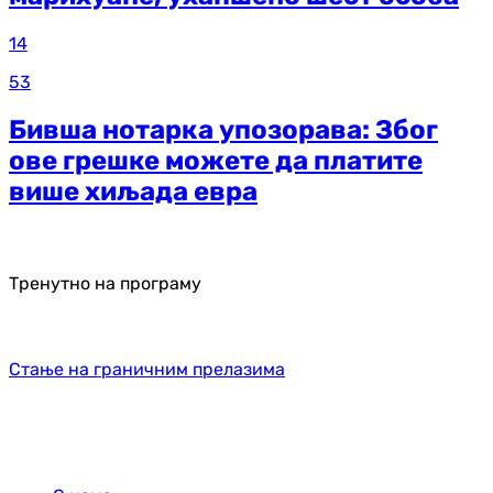
14
53
Бивша нотарка упозорава: Због
ове грешке можете да платите
више хиљада евра
Тренутно на програму
Стање на граничним прелазима