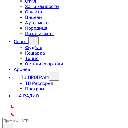
Стил
Занимљивости
Савјети
Вицеви
Ауто-мото
Породица
Питали смо...
Спорт
Фудбал
Кошарка
Тенис
Остали спортови
Архива
ТВ ПРОГРАМ
ТВ Распоред
Програм
А РАДИО
L