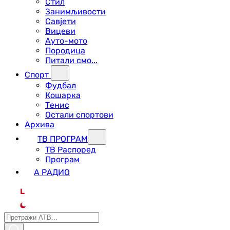
Стил
Занимљивости
Савјети
Вицеви
Ауто-мото
Породица
Питали смо...
Спорт
Фудбал
Кошарка
Тенис
Остали спортови
Архива
ТВ ПРОГРАМ
ТВ Распоред
Програм
А РАДИО
L