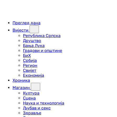
Преглед дана
Вијести
Република Српска
Друштво
Бања Лука
Градови и општине
БиХ
Србија
Регион
Свијет
Економија
Хроника
Магазин
Култура
Сцена
Наука и технологија
Љубав и секс
Здравље