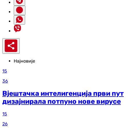
Најновије
15
36
Вјештачка интелигенција први пут
дизајнирала потпуно нове вирусе
15
26