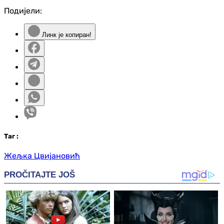
Подијели:
Линк је копиран!
Таг
:
Жељка Цвијановић