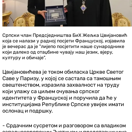
Српски члан Предсједништва БиХ Жељка Цвијановић
која се налази у радној посјети Француској, изјавила
је вечерас да је "лијепо посјетити наше сународнике
који далеко од отаџбине чувају наш језик, вјеру,
културу и обичаје".
Цвијановићева је током обиласка Цркве Светог
Саве у Паризу, у којој се састала са тамошњим
свештенством, изразила захвалност на труду
који улажу са циљем очувања српског
идентитета у Француској и поручила да ће у
институцијама Републике Српске увијек имати
ослонац и подршку.
- Срдачним сусретом и разговором са владиком
западноевропским Јустином и представницима