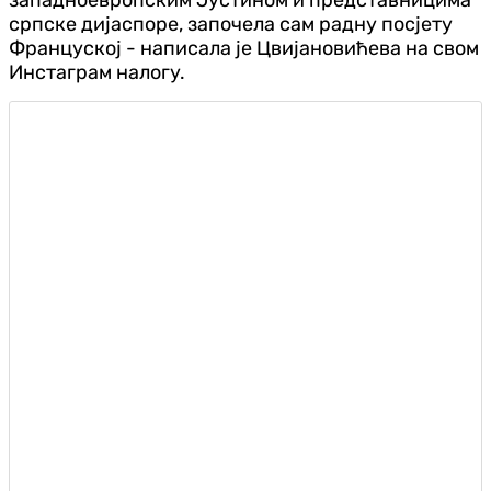
српске дијаспоре, започела сам радну посјету
Француској - написала је Цвијановићева на свом
Инстаграм налогу.