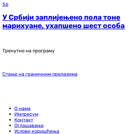
56
У Србији заплијењено пола тоне
марихуане, ухапшено шест особа
Тренутно на програму
Стање на граничним прелазима
О нама
Импресум
Контакт
Оглашавање
Услови коришћења