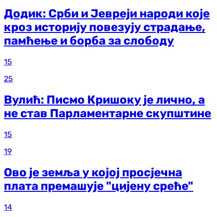
Додик: Срби и Јевреји народи које
кроз историју повезују страдање,
памћење и борба за слободу
15
25
Вулић: Писмо Кришоку је лично, а
не став Парламентарне скупштине
15
19
Ово је земља у којој просјечна
плата премашује "цијену среће"
14