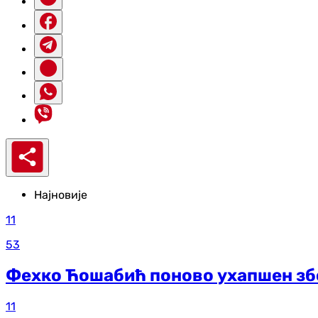
Најновије
11
53
Фехко Ћошабић поново ухапшен збо
11