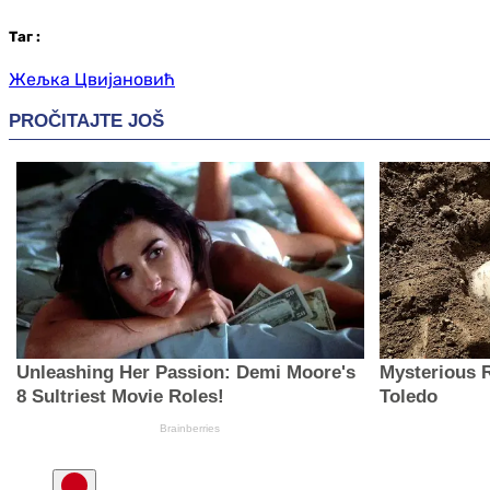
Таг
:
Жељка Цвијановић