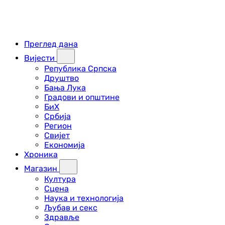
Преглед дана
Вијести
Република Српска
Друштво
Бања Лука
Градови и општине
БиХ
Србија
Регион
Свијет
Економија
Хроника
Магазин
Култура
Сцена
Наука и технологија
Љубав и секс
Здравље