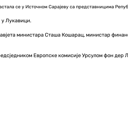
стала се у Источном Сарајеву са представницима Репуб
 у Лукавици.
Савјета министара Сташа Кошарац, министар финан
редсједником Европске комисије Урсулом фон дер 