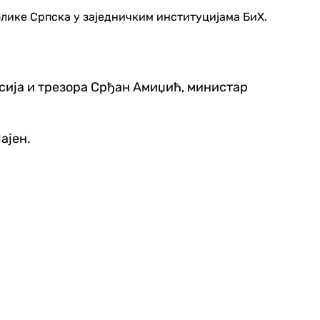
лике Српска у заједничким институцијама БиХ.
сија и трезора Срђан Амиџић, министар
Лајен.