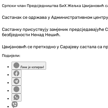
Српски члан Предсједништва БиХ Жељка Цвијановић са
Састанак се одржава у Административном центру
Састанку присуствују замјеник предсједавајуће 
безбједности Ненад Нешић.
Цвијановић се претходно у Сарајеву састала са п
Подијели:
Линк је копиран!