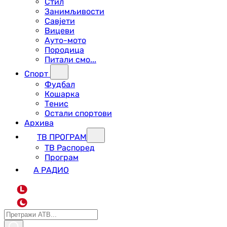
Стил
Занимљивости
Савјети
Вицеви
Ауто-мото
Породица
Питали смо...
Спорт
Фудбал
Кошарка
Тенис
Остали спортови
Архива
ТВ ПРОГРАМ
ТВ Распоред
Програм
А РАДИО
L