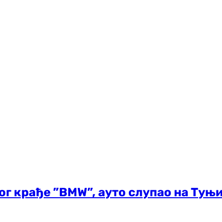
г крађе ”BMW”, ауто слупао на Туњ