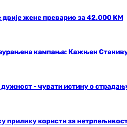
 двије жене преварио за 42.000 КМ
преурањена кампања: Кажњен Станив
 дужност - чувати истину о страда
аку прилику користи за нетрпељивос