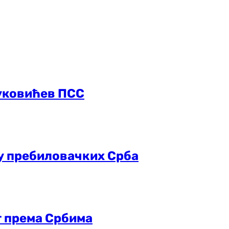
уковићев ПСС
њу пребиловачких Срба
т према Србима