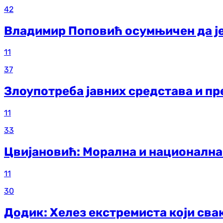
42
Владимир Поповић осумњичен да је
11
37
Злоупотреба јавних средстава и 
11
33
Цвијановић: Морална и национална
11
30
Додик: Хелез екстремиста који св