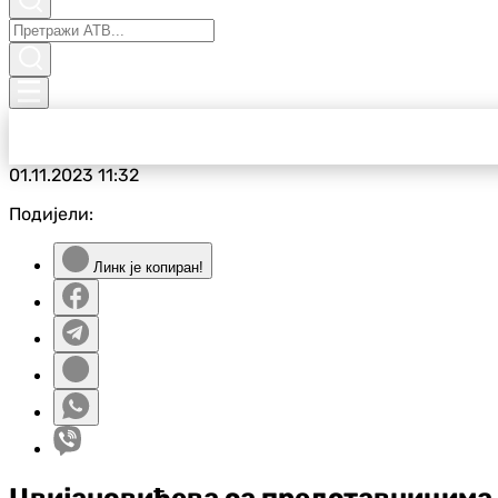
01.11.2023
11:32
Подијели:
Линк је копиран!
Цвијановићева са представницима 