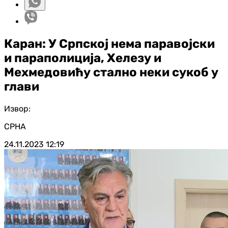
Каран: У Српској нема паравојски
и параполиција, Хелезу и
Мехмедовићу стално неки сукоб у
глави
Извор:
СРНА
24.11.2023
12:19