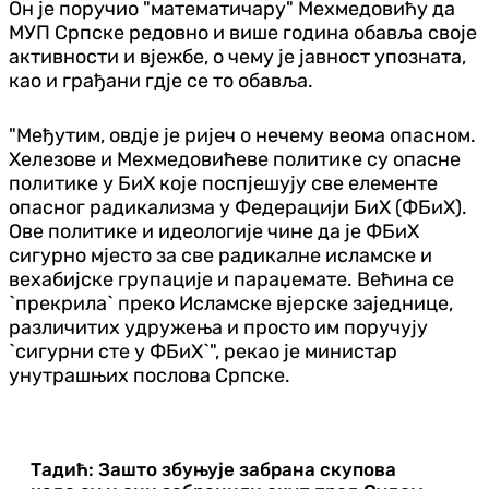
Он је поручио "математичару" Мехмедовићу да
МУП Српске редовно и више година обавља своје
активности и вјежбе, о чему је јавност упозната,
као и грађани гдје се то обавља.
"Међутим, овдје је ријеч о нечему веома опасном.
Хелезове и Мехмедовићеве политике су опасне
политике у БиХ које поспјешују све елементе
опасног радикализма у Федерацији БиХ (ФБиХ).
Ове политике и идеологије чине да је ФБиХ
сигурно мјесто за све радикалне исламске и
вехабијске групације и параџемате. Већина се
`прекрила` преко Исламске вјерске заједнице,
различитих удружења и просто им поручују
`сигурни сте у ФБиХ`", рекао је министар
унутрашњих послова Српске.
Тадић: Зашто збуњује забрана скупова