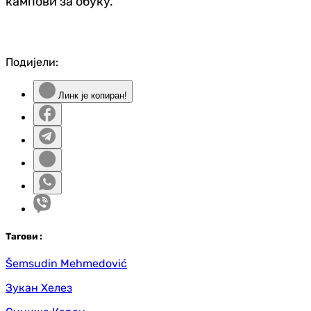
кампови за обуку.
Подијели:
Линк је копиран!
Таг
ови
:
Šemsudin Mehmedović
Зукан Хелез