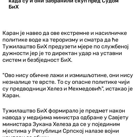
када су и они забранили скуп пред Судом
БиХ
Каран је навео да ове екстремне и насилничке
политике воде ка тероризму и сматра да ће
Тужилаштво БиХ предузети мјере по службеној
дужности јер је то директан удар на уставни
систем и безбједност БиХ.
"Ово нису обичне лажи и измишљотине, они нису
незналице те врсте. То су опасне политике чији
су предводници Хелез и Мехмедовић", истакао је
Каран.
Тужилаштво БиХ формирало је предмет након
навода у медијима министра одбране у Савјету
министара Зукана Хелеза да се у појединим
мјестима у Републици Српској налазе војни