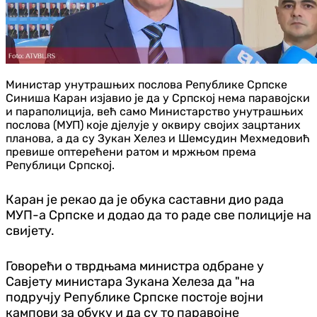
Министар унутрашњих послова Републике Српске
Синиша Каран изјавио је да у Српској нема паравојски
и параполиција, већ само Министарство унутрашњих
послова (МУП) које дјелује у оквиру својих зацртаних
планова, а да су Зукан Хелез и Шемсудин Мехмедовић
превише оптерећени ратом и мржњом према
Републици Српској.
Каран је рекао да је обука саставни дио рада
МУП-а Српске и додао да то раде све полиције на
свијету.
Говорећи о тврдњама министра одбране у
Савјету министара Зукана Хелеза да "на
подручју Републике Српске постоје војни
кампови за обуку и да су то паравојне