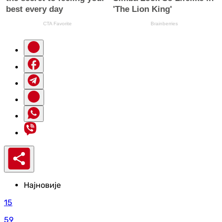
Најновије
15
59