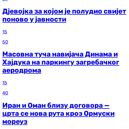
Дјевојка за којом је полудио свијет
поново у јавности
15
50
Масовна туча навијача Динама и
Хајдука на паркингу загребачког
аеродрома
15
40
Иран и Оман близу договора —
црта се нова рута кроз Ормуски
мореуз