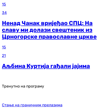
15
34
Ненад Чанак вријеђао СПЦ: На
славу ми долази свештеник из
Црногорске православне цркве
15
21
Аљбина Куртија гађали јајима
Тренутно на програму
Стање на граничним прелазима