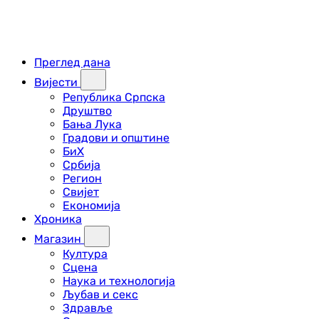
Преглед дана
Вијести
Република Српска
Друштво
Бања Лука
Градови и општине
БиХ
Србија
Регион
Свијет
Економија
Хроника
Магазин
Култура
Сцена
Наука и технологија
Љубав и секс
Здравље