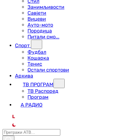
Стил
Занимљивости
Савјети
Вицеви
Ауто-мото
Породица
Питали смо...
Спорт
Фудбал
Кошарка
Тенис
Остали спортови
Архива
ТВ ПРОГРАМ
ТВ Распоред
Програм
А РАДИО
L