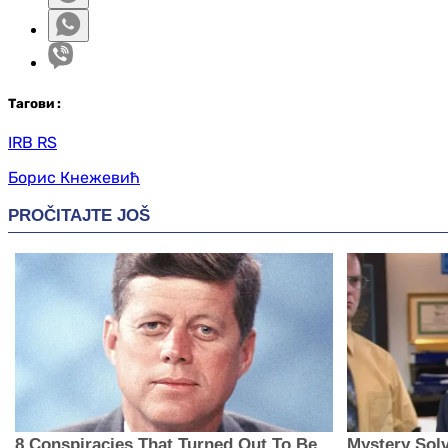
Таг
ови
:
IRB RS
Борис Кнежевић