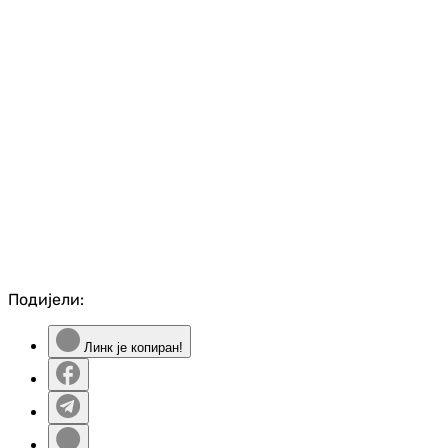
Подијели:
Линк је копиран!