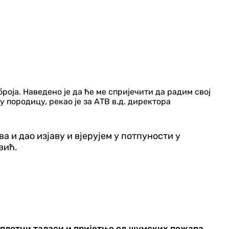
броја. Наведено је да ће ме спријечити да радим свој
у породицу, рекао је за АТВ в.д. директора
 и дао изјаву и вјерујем у потпуности у
вић.
оплотни таласи и пријетње од шумских пожара