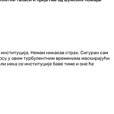
 институција. Немам никакав страх. Сигуран сам
хаосу у овим турбулентним временима маскирајући
ли нека се институције баве тиме и оне ће