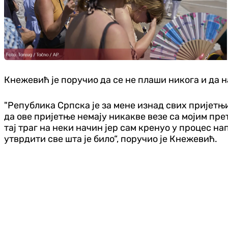
Кнежевић је поручио да се не плаши никога и да н
"Република Српска је за мене изнад свих пријетњ
да ове пријетње немају никакве везе са мојим пр
тај траг на неки начин јер сам кренуо у процес н
утврдити све шта је било“, поручио је Кнежевић.