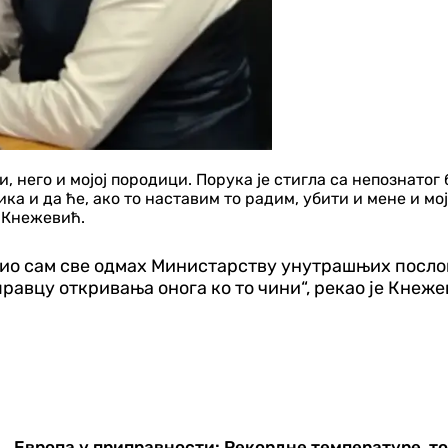
, него и мојој породици. Порука је стигла са непознатог 
а и да ће, ако то наставим то радим, убити и мене и мој
 Кнежевић.
ио сам све одмах Министарству унутрашњих послова
равцу откривања онога ко то чини“, рекао је Кнеже
Европа у приправности: Рекордне температуре, т