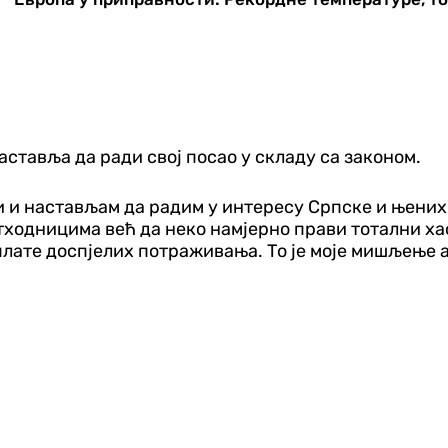
аставља да ради свој посао у складу са законом.
и и настављам да радим у интересу Српске и њених
етходницима већ да неко намјерно прави тотални 
аплате доспјелих потраживања. То је моје мишљење а