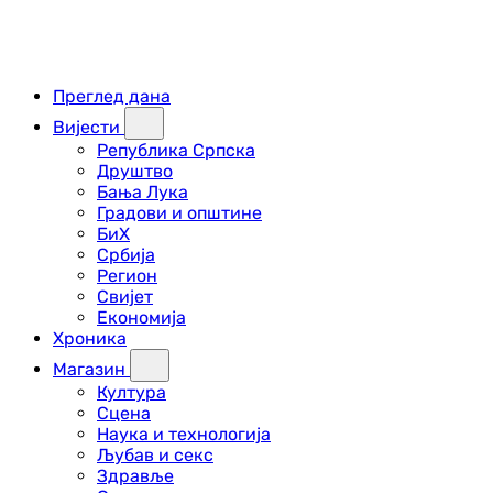
Преглед дана
Вијести
Република Српска
Друштво
Бања Лука
Градови и општине
БиХ
Србија
Регион
Свијет
Економија
Хроника
Магазин
Култура
Сцена
Наука и технологија
Љубав и секс
Здравље