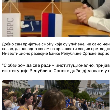
Добио сам пријетње смрћу које су упућене, не само мени
посао, да наводно копам по прошлости својих претходник
Инвестиционо развојне банке Републике Српске Борис
"С обзиром да све радим институционално, пријав
институције Републике Српске да ће дјеловати у п