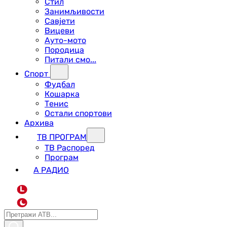
Стил
Занимљивости
Савјети
Вицеви
Ауто-мото
Породица
Питали смо...
Спорт
Фудбал
Кошарка
Тенис
Остали спортови
Архива
ТВ ПРОГРАМ
ТВ Распоред
Програм
А РАДИО
L