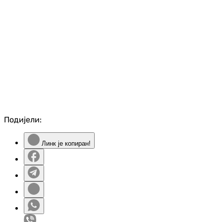
Подијели:
Линк је копиран!