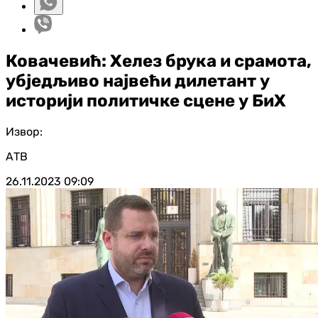
Ковачевић: Хелез брука и срамота,
убједљиво највећи дилетант у
историји политичке сцене у БиХ
Извор:
АТВ
26.11.2023
09:09