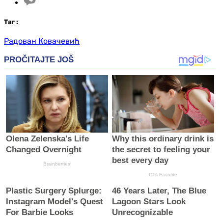
Таг
:
Радован Ковачевић