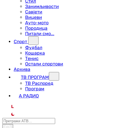
Стил
Занимљивости
Савјети
Вицеви
Ауто-мото
Породица
Питали смо...
Спорт
Фудбал
Кошарка
Тенис
Остали спортови
Архива
ТВ ПРОГРАМ
ТВ Распоред
Програм
А РАДИО
L