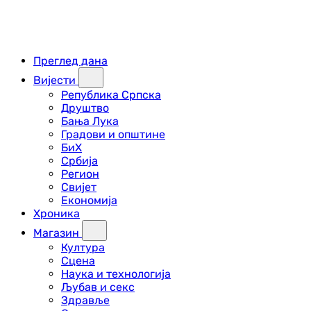
Преглед дана
Вијести
Република Српска
Друштво
Бања Лука
Градови и општине
БиХ
Србија
Регион
Свијет
Економија
Хроника
Магазин
Култура
Сцена
Наука и технологија
Љубав и секс
Здравље