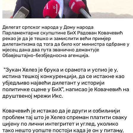
Делегат српског народа у Дому народа
Парламентарне скупштине БиХ Радован Ковачевић
рекао је да је тешко и замислити већи примјер
дилетантизма од тога да било ког министра одбране у
мјесец дана два пута званично демантује
Обавјештајно-безбједносна агенција.
"Зукан Хелез је брука и срамота и успио је у,
истина тешкој конкуренцији, да се истакне као
убједљиво највећи дилетант у историји
политичке сцене у БиХ", написао је
Ковачевић на
друштвеној мрежи Икс.
Ковачевић је истакао да је други и озбиљнији
проблем тај што је Хелез спреман платити сваку
цијену по лични интегритет и углед, уколико
тако нешто уопште постоји када је он у питању,