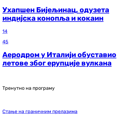
Ухапшен Бијељинац, одузета
индијска конопља и кокаин
14
45
Аеродром у Италији обуставио
летове због ерупције вулкана
Тренутно на програму
Стање на граничним прелазима