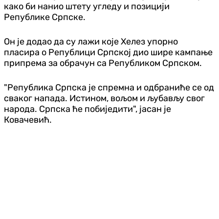
како би нанио штету угледу и позицији
Републике Српске.
Он је додао да су лажи које Хелез упорно
пласира о Републици Српској дио шире кампање
припрема за обрачун са Републиком Српском.
"Република Српска је спремна и одбраниће се од
сваког напада. Истином, вољом и љубављу свог
народа. Српска ће побиједити", јасан је
Ковачевић.