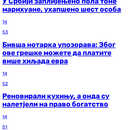
У Србији заплијењено пола тоне
марихуане, ухапшено шест особа
14
53
Бивша нотарка упозорава: Због
ове грешке можете да платите
више хиљада евра
14
52
Реновирали кухињу, а онда су
налетјели на право богатство
14
51