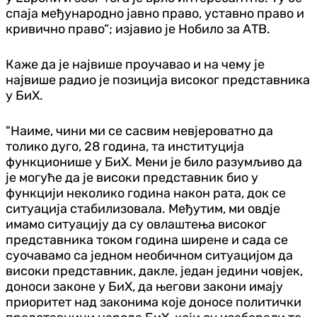
спаја међународно јавно право, уставно право и
кривично право“; изјавио је Нобило за АТВ.
Каже да је највише проучавао и на чему је
највише радио је позиција високог представника
у БиХ.
"Наиме, чини ми се сасвим невјероватно да
толико дуго, 28 година, та институција
функционише у БиХ. Мени је било разумљиво да
је могуће да је високи представник био у
функцији неколико година након рата, док се
ситуација стабилизовала. Међутим, ми овдје
имамо ситуацију да су овлаштења високог
представника током година ширене и сада се
суочавамо са једном необичном ситуацијом да
високи представник, дакле, један једини човјек,
доноси законе у БиХ, да његови закони имају
приоритет над законима које доносе политички