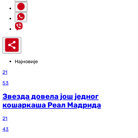
Најновије
21
53
Звезда довела још једног
кошаркаша Реал Мадрида
21
43