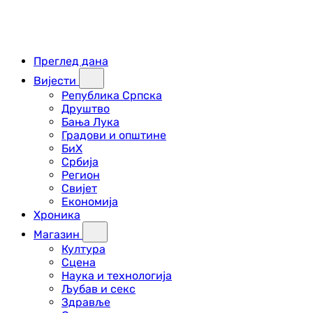
Преглед дана
Вијести
Република Српска
Друштво
Бања Лука
Градови и општине
БиХ
Србија
Регион
Свијет
Економија
Хроника
Магазин
Култура
Сцена
Наука и технологија
Љубав и секс
Здравље