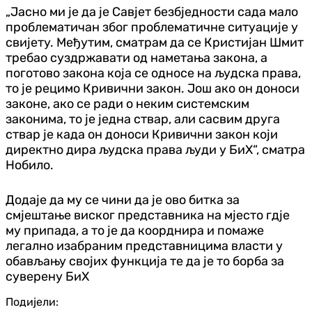
„Јасно ми је да је Савјет безбједности сада мало
проблематичан због проблематичне ситуације у
свијету. Међутим, сматрам да се Кристијан Шмит
требао суздржавати од наметања закона, а
поготово закона која се односе на људска права,
то је рецимо Кривични закон. Још ако он доноси
законе, ако се ради о неким системским
законима, то је једна ствар, али сасвим друга
ствар је када он доноси Кривични закон који
директно дира људска права људи у БиХ“, сматра
Нобило.
Додаје да му се чини да је ово битка за
смјештање виског представника на мјесто гдје
му припада, а то је да коорднира и помаже
легално изабраним представницима власти у
обављању својих функција те да је то борба за
суверену БиХ
Подијели: