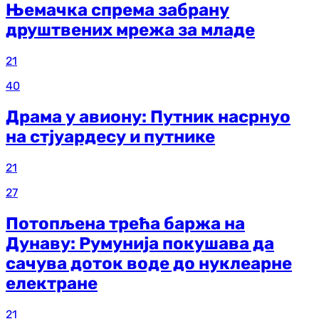
Њемачка спрема забрану
друштвених мрежа за младе
21
40
Драма у авиону: Путник насрнуо
на стјуардесу и путнике
21
27
Потопљена трећа баржа на
Дунаву: Румунија покушава да
сачува доток воде до нуклеарне
електране
21