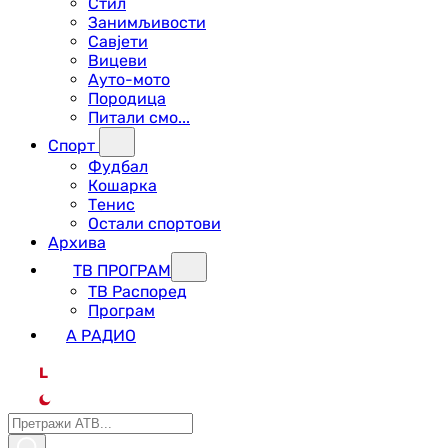
Стил
Занимљивости
Савјети
Вицеви
Ауто-мото
Породица
Питали смо...
Спорт
Фудбал
Кошарка
Тенис
Остали спортови
Архива
ТВ ПРОГРАМ
ТВ Распоред
Програм
А РАДИО
L