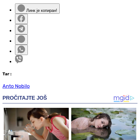
Линк је копиран!
Таг
:
Anto Nobilo