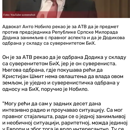
Адвокат Анто Нобило рекао је за АТВ да је предмет
против предсједника Републике Српске Милорада
Додика занимљив с правног аспекта и да је Додикова
одбрана у складу са суверенитетом БиХ.
Он је за АТВ рекао да је одбрана Додика у складу
са суверенитетом БиХ, јер је он суверениста.
Његова одбрана, гдје покушава рећи да
Кристијан Шмит нема овлаштења да влада овом
земљом, је уједно и суверенистичка одбрана у
односу на БиХ, поручио је Нобило.
"Могу рећи да сам у задњих десет дана
интезивно радио и проучавао ситуацију. Са мог
правног стајалишта, ради се о једној занимљивој
и необичној ситуацији, раритетној, можда јединој
у Европи и због тога је врло интересантно. Ту се