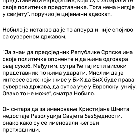
представници народа БиХ, који су изабарали те
своје политичке представнике. Тога нема нигдје
у свијету“, поручио је цијењени адвокат.
Нобило је истакао да је то апсурд и није спојиво
са сувереном државом.
"Ја знам да предсједник Републике Српске има
своје политичке опоненте и да њима одговара
овај сукоб. Међутим, сутра ће тај исти високи
представник по њима ударати. Мислим да је
интерес свих који живе у БиХ да БиХ буде права
суверена држава, да сутра уђе у Европску унију.
Овако то не може“, сматра Нобило.
Он смтара да за именовање Кристијана Шмита
недостаје Резолуција Савјета безбједности,
онако како су се именовали његови
претходници.