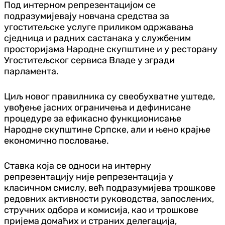
Под интерном репрезентацијом се
подразумијевају новчана средства за
угоститељске услуге приликом одржавања
сједница и радних састанака у службеним
просторијама Народне скупштине и у ресторану
Угоститељског сервиса Владе у згради
парламента.
Циљ новог правилника су свеобухватне уштеде,
увођење јасних ограничења и дефинисане
процедуре за ефикасно функционисање
Народне скупштине Српске, али и њено крајње
економично пословање.
Ставка која се односи на интерну
репрезентацију није репрезентација у
класичном смислу, већ подразумијева трошкове
редовних активности руководства, запослених,
стручних одбора и комисија, као и трошкове
пријема домаћих и страних делегација,