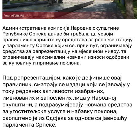
Административна комисија Народне скупштине
Републике Српске данас би требала да усвоји
правилник о кориштењу средстава за репрезентацију
у парламенту Српске којим се, први пут, ограничавају
средства за репрезентацију на мјесечном нивоу, те
ограничавају максимални новчани износи одобрени
за куповину и примање поклона.
Под репрезентацијом, како је дефинише овај
правилник, сматрају се издаци који се јављају у
току редовних активности изабраних,
именованих и запослених лица у Народној
скупштини, а подразумијевају новчана средства
за угоститељске услуге и набавку поклона,
саопштено је из Одсјека за односе са јавношћу
парламента Српске.