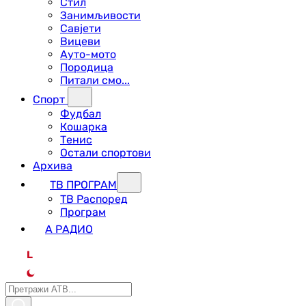
Стил
Занимљивости
Савјети
Вицеви
Ауто-мото
Породица
Питали смо...
Спорт
Фудбал
Кошарка
Тенис
Остали спортови
Архива
ТВ ПРОГРАМ
ТВ Распоред
Програм
А РАДИО
L