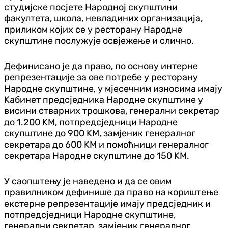
студијске посјете Народној скупштини
факултета, школа, невладиних организација,
приликом којих се у ресторану Народне
скупштине послужује освјежење и слично.
Дефинисано је да право, по основу интерне
репрезентације за ове потребе у ресторану
Народне скупштине, у мјесечним износима имају
Kабинет предсједника Народне скупштине у
висини стварних трошкова, генерални секретар
до 1.200 KМ, потпредсједници Народне
скупштине до 900 KМ, замјеник генералног
секретара до 600 KМ и помоћници генералног
секретара Народне скупштине до 150 KМ.
У саопштењу је наведено и да се овим
правилником дефинише да право на кориштење
екстерне репрезентације имају предсједник и
потпредсједници Народне скупштине,
генерални секретар, замјеник генералног