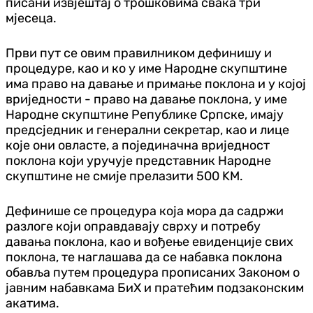
писани извјештај о трошковима свака три
мјесеца.
Први пут се овим правилником дефинишу и
процедуре, као и ко у име Народне скупштине
има право на давање и примање поклона и у којој
вриједности - право на давање поклона, у име
Народне скупштине Републике Српске, имају
предсједник и генерални секретар, као и лице
које они овласте, а појединачна вриједност
поклона који уручује представник Народне
скупштине не смије прелазити 500 KМ.
Дефинише се процедура која мора да садржи
разлоге који оправдавају сврху и потребу
давања поклона, као и вођење евиденције свих
поклона, те наглашава да се набавка поклона
обавља путем процедура прописаних Законом о
јавним набавкама БиХ и пратећим подзаконским
акатима.