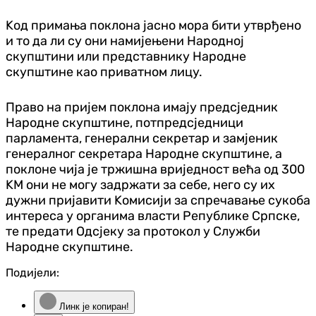
Kод примања поклона јасно мора бити утврђено
и то да ли су они намијењени Народној
скупштини или представнику Народне
скупштине као приватном лицу.
Право на пријем поклона имају предсједник
Народне скупштине, потпредсједници
парламента, генерални секретар и замјеник
генералног секретара Народне скупштине, а
поклоне чија је тржишна вриједност већа од 300
KМ они не могу задржати за себе, него су их
дужни пријавити Kомисији за спречавање сукоба
интереса у органима власти Републике Српске,
те предати Одсјеку за протокол у Служби
Народне скупштине.
Подијели:
Линк је копиран!