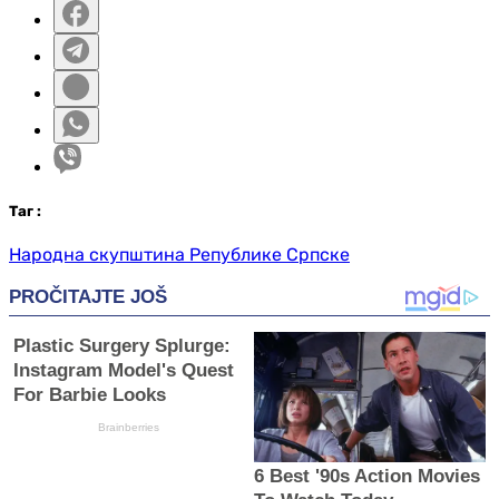
Таг
:
Народна скупштина Републике Српске