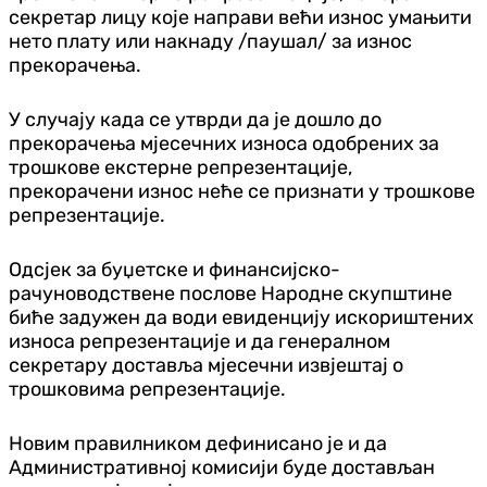
секретар лицу које направи већи износ умањити
нето плату или накнаду /паушал/ за износ
прекорачења.
У случају када се утврди да је дошло до
прекорачења мјесечних износа одобрених за
трошкове екстерне репрезентације,
прекорачени износ неће се признати у трошкове
репрезентације.
Одсјек за буџетске и финансијско-
рачуноводствене послове Народне скупштине
биће задужен да води евиденцију искориштених
износа репрезентације и да генералном
секретару доставља мјесечни извјештај о
трошковима репрезентације.
Новим правилником дефинисано је и да
Административној комисији буде достављан