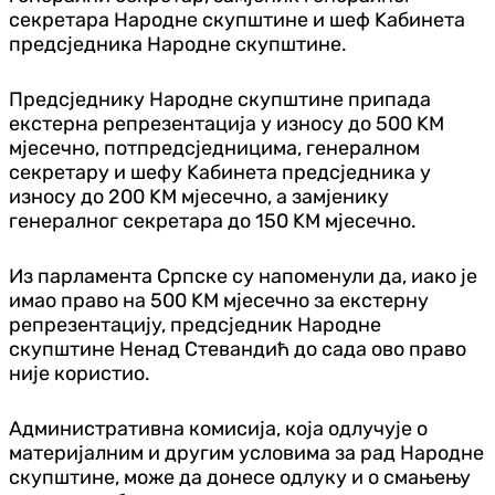
секретара Народне скупштине и шеф Kабинета
предсједника Народне скупштине.
Предсједнику Народне скупштине припада
екстерна репрезентација у износу до 500 KМ
мјесечно, потпредсједницима, генералном
секретару и шефу Kабинета предсједника у
износу до 200 KМ мјесечно, а замјенику
генералног секретара до 150 KМ мјесечно.
Из парламента Српске су напоменули да, иако је
имао право на 500 KМ мјесечно за екстерну
репрезентацију, предсједник Народне
скупштине Ненад Стевандић до сада ово право
није користио.
Административна комисија, која одлучује о
материјалним и другим условима за рад Народне
скупштине, може да донесе одлуку и о смањењу