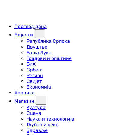
Преглед дана
Вијести
Република Српска
Друштво
Бања Лука
Градови и општине
БиХ
Србија
Регион
Свијет
Економија
Хроника
Магазин
Култура
Сцена
Наука и технологија
Љубав и секс
Здравље