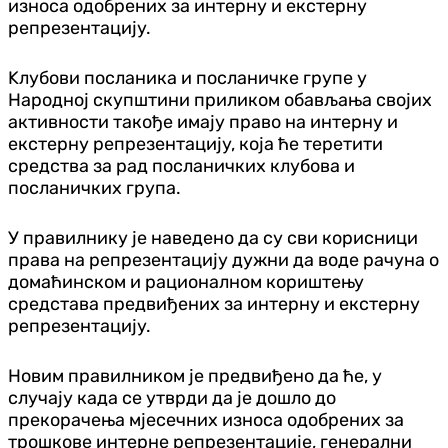
износа одобрених за интерну и екстерну
репрезентацију.
Kлубови посланика и посланичке групе у
Народној скупштини приликом обављања својих
активности такође имају право на интерну и
екстерну репрезентацију, која ће теретити
средства за рад посланичких клубова и
посланичких група.
У правилнику је наведено да су сви корисници
права на репрезентацију дужни да воде рачуна о
домаћинском и рационалном кориштењу
средстава предвиђених за интерну и екстерну
репрезентацију.
Новим правилником је предвиђено да ће, у
случају када се утврди да је дошло до
прекорачења мјесечних износа одобрених за
трошкове интерне репрезентације, генерални