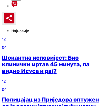
Најновије
12
04
Шокантна исповијест: Био
клинички мртав 45 минута, па
видио Исуса и рај?
12
04
Полицајац из Приједора оптужен