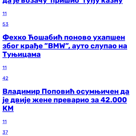
да је возачу 'пришио' туђу казну
11
53
Фехко Ћошабић поново ухапшен
због крађе ”BMW”, ауто слупао на
Туњицама
11
42
Владимир Поповић осумњичен да
је двије жене преварио за 42.000
КМ
11
37