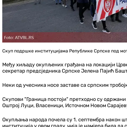
Скуп подршке институцијама Републике Српске под мото
Међу хиљаду окупљених грађана на локацији Црв
секретар предсједника Српске Јелена Пајић Баш
Неки од учесника носе заставе са српским тробо
Скупови "Граница постоји" претходно су одржани 
Оштрој Луци, Власеници, Источном Новом Сарајев
Окупљања народа почела су 1. септембра након ш
институција у овом граду, чија је намјера била 