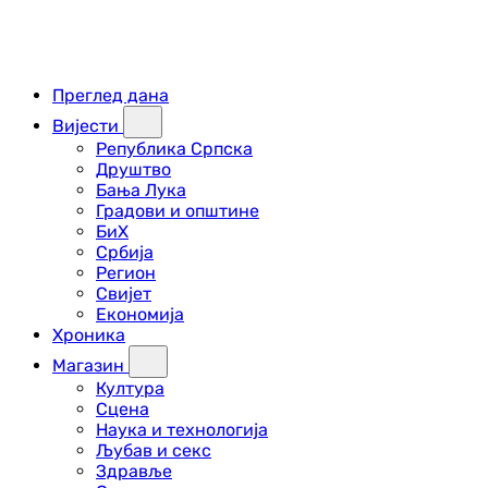
Преглед дана
Вијести
Република Српска
Друштво
Бања Лука
Градови и општине
БиХ
Србија
Регион
Свијет
Економија
Хроника
Магазин
Култура
Сцена
Наука и технологија
Љубав и секс
Здравље