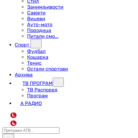
Стил
Занимљивости
Савјети
Вицеви
Ауто-мото
Породица
Питали смо...
Спорт
Фудбал
Кошарка
Тенис
Остали спортови
Архива
ТВ ПРОГРАМ
ТВ Распоред
Програм
А РАДИО
L