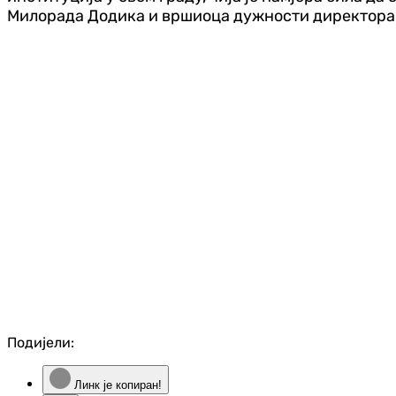
Милорада Додика и вршиоца дужности директора
Подијели:
Линк је копиран!