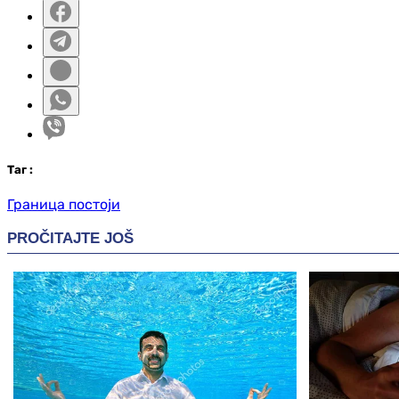
Таг
:
Граница постоји