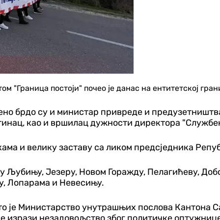
м "Граница постоји" почео је данас на ентитетској гра
ено брдо су и министар привреде и предузетништв
тинац, као и вршилац дужности директора "Службе
јкама и велику заставу са ликом предсједника Реп
у Љубињу, Језеру, Новом Горажду, Пелагићеву, Добо
у, Лопарама и Невесињу.
то је Министарство унутрашњих послова Кантона С
да се изрази незадовољство због политичке оптужн