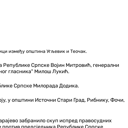
ници између општина Угљевик и Теочак.
а Републике Српске Војин Митровић, генерални
ног гласника" Милош Лукић.
ублике Српске Милорада Додика.
ју, у општини Источни Стари Град, Рибнику, Фочи,
арајево забранило скуп испред правосудних
ице против предсједника Републике Српске