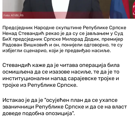
Предсједник Народне скупштине Републике Српске
Ненад Стевандић рекао је да су се јављањем у Суд
БиХ предсједник Српске Милорад Додик, премијер
Радован Вишковић и он, понијели одговорно, те су
избјегли сценарио, који је предвиђао насиље.
Стевандић каже да је читава операција била
осмишљена да се изазове насиље, те да је то
институционални напад сарајевске тројке и
тројке из Републике Српске.
Истакао је да је "осујећен план да се ухапсе
званичници Републике Српске и да се на власт
доведе подобна опозиција".