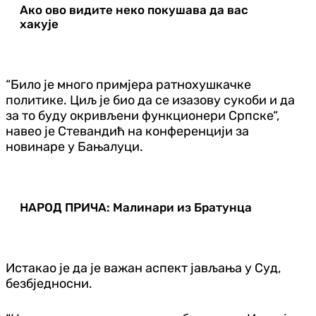
Ако ово видите неко покушава да вас
хакује
“Било је много примјера ратнохушкачке
политике. Циљ је био да се изазову сукоби и да
за то буду окривљени функционери Српске“,
навео је Стевандић на конференцији за
новинаре у Бањалуци.
НАРОД ПРИЧА: Малинари из Братунца
Истакао је да је важан аспект јављања у Суд,
безбједносни.