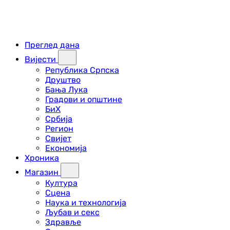
Преглед дана
Вијести
Република Српска
Друштво
Бања Лука
Градови и општине
БиХ
Србија
Регион
Свијет
Економија
Хроника
Магазин
Култура
Сцена
Наука и технологија
Љубав и секс
Здравље