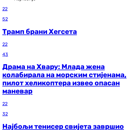
22
52
Трамп брани Хегсета
22
43
Драма на Хвару: Млада жена
колабирала на морским стијенама,
пилот хеликоптера извео опасан
маневар
22
32
Најбољи тенисер свијета завршио