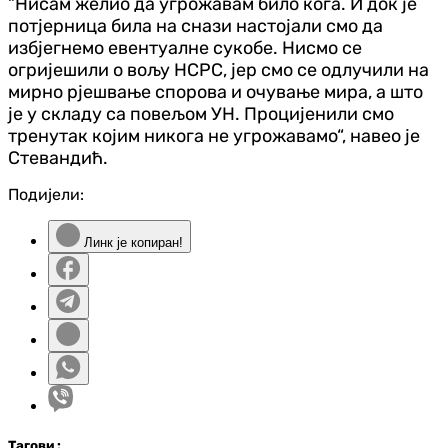
“Нисам желио да угрожавам било кога. И док је
потјерница била на снази настојали смо да
избјегнемо евентуалне сукобе. Нисмо се
огријешили о вољу НСРС, јер смо се одлучили на
мирно рјешвање спорова и очување мира, а што
је у складу са повељом УН. Процијенили смо
тренутак којим никога не угрожавамо“, навео је
Стевандић.
Подијели:
Линк је копиран!
Таг
ови
: