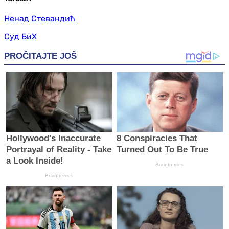
Ненад Стевандић
Суд БиХ