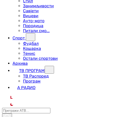
Стил
Занимљивости
Савјети
Вицеви
Ауто-мото
Породица
Питали смо...
Спорт
Фудбал
Кошарка
Тенис
Остали спортови
Архива
ТВ ПРОГРАМ
ТВ Распоред
Програм
А РАДИО
L