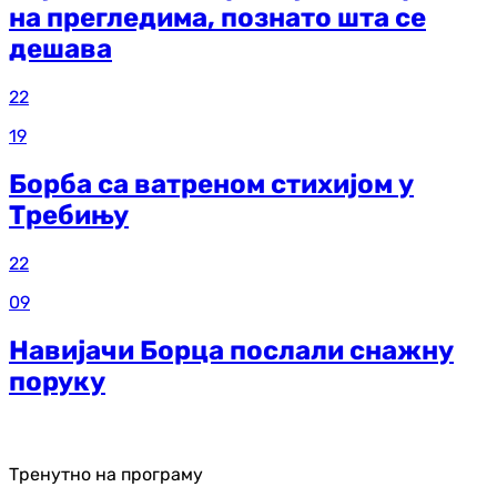
на прегледима, познато шта се
дешава
22
19
Борба са ватреном стихијом у
Требињу
22
09
Навијачи Борца послали снажну
поруку
Тренутно на програму