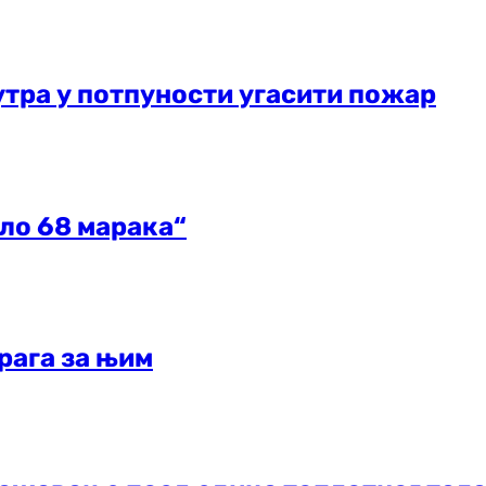
утра у потпуности угасити пожар
ало 68 марака“
рага за њим