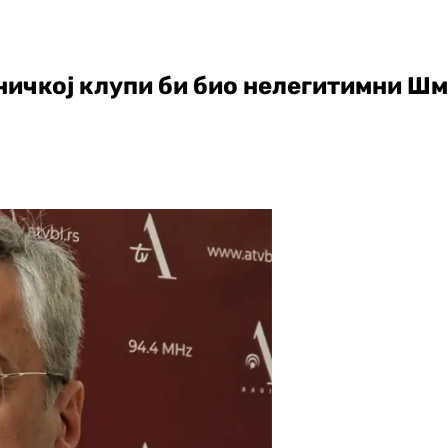
ничкој клупи би био нелегитимни Ш