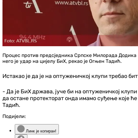
Процес против предсједника Српске Милорада Додика и
него је удар на цијелу БиХ, рекао је Огњен Тадић.
Истакао је да је на оптуженичкој клупи требао б
- Да је БиХ држава, јуче би на оптуженичкој клуп
да остане протекторат онда имамо суђење које ће 
Тадић.
Подијели:
Линк је копиран!