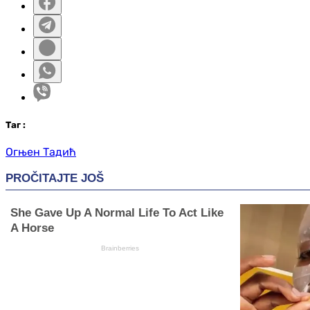
Таг
:
Огњен Тадић