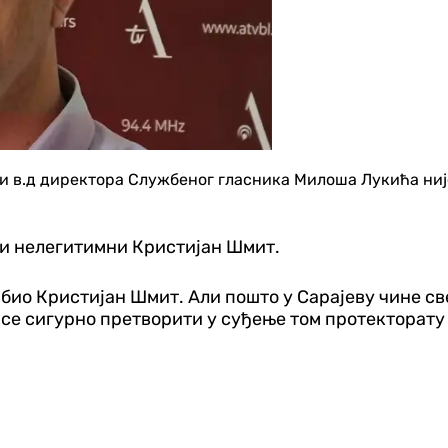
 в.д директора Службеног гласника Милоша Лукића није
ити нелегитимни Кристијан Шмит.
и био Кристијан Шмит. Али пошто у Сарајеву чине с
се сигурно претворити у суђење том протекторату 