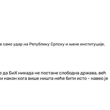
 само удар на Републику Српску и њене институције,
ве да БиХ никада не постане слободна држава, већ
и након кога више ништа неће бити исто - навео је