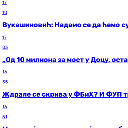
17
10
Вукашиновић: Надамо се да ћемо с
17
03
„Од 10 милиона за мост у Доцу, ост
16
55
Ждрале се скрива у ФБиХ? И ФУП т
16
51