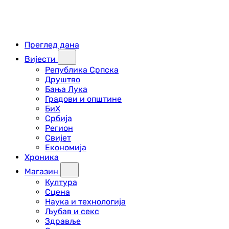
Преглед дана
Вијести
Република Српска
Друштво
Бања Лука
Градови и општине
БиХ
Србија
Регион
Свијет
Економија
Хроника
Магазин
Култура
Сцена
Наука и технологија
Љубав и секс
Здравље