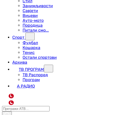
Стил
Занимљивости
Савјети
Вицеви
Ауто-мото
Породица
Питали смо...
Спорт
Фудбал
Кошарка
Тенис
Остали спортови
Архива
ТВ ПРОГРАМ
ТВ Распоред
Програм
А РАДИО
L