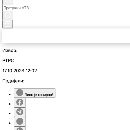
Извор:
РТРС
17.10.2023
12:02
Подијели:
Линк је копиран!