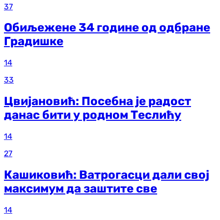
37
Обиљежене 34 године од одбране
Градишке
14
33
Цвијановић: Посебна је радост
данас бити у родном Теслићу
14
27
Кашиковић: Ватрогасци дали свој
максимум да заштите све
14