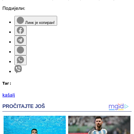
Подијели:
Линк је копиран!
Таг
:
kašalj