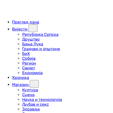
Преглед дана
Вијести
Република Српска
Друштво
Бања Лука
Градови и општине
БиХ
Србија
Регион
Свијет
Економија
Хроника
Магазин
Култура
Сцена
Наука и технологија
Љубав и секс
Здравље