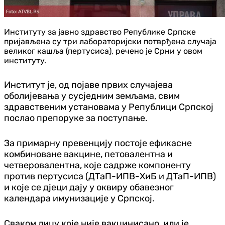
Институту за јавно здравство Републике Српске
пријављена су три лабораторијски потврђена случаја
великог кашља (пертусиса), речено је Срни у овом
институту.
Институт је, од појаве првих случајева
оболијевања у сусједним земљама, свим
здравственим установама у Републици Српској
послао препоруке за поступање.
За примарну превенцију постоје ефикасне
комбиноване вакцине, петовалентна и
четверовалентна, које садрже компоненту
против пертусиса (ДТаП-ИПВ-ХиБ и ДТаП-ИПВ)
и које се дјеци дају у оквиру обавезног
календара имунизације у Српској.
Сваком лицу које није вакцинисано, или је