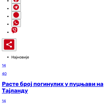
Најновије
14
40
Расте број погинулих у пуцњави на
Тајланду
14