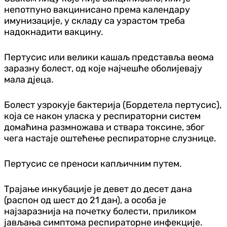
непотпуно вакцинисано према календару
имунизације, у складу са узрастом треба
надокнадити вакцину.
Пертусис или велики кашаљ представља веома
заразну болест, од које најчешће оболијевају
мала дјеца.
Болест узрокује бактерија (Бордетела пертусис),
која се након уласка у респираторни систем
домаћина размножава и ствара токсине, због
чега настаје оштећење респираторне слузнице.
Пертусис се преноси капљичним путем.
Трајање инкубације је девет до десет дана
(распон од шест до 21 дан), а особа је
најзаразнија на почетку болести, приликом
јављања симптома респираторне инфекције.