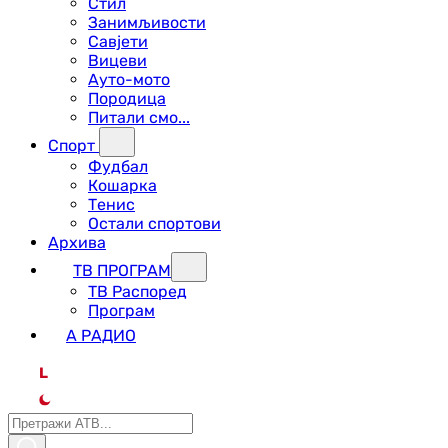
Стил
Занимљивости
Савјети
Вицеви
Ауто-мото
Породица
Питали смо...
Спорт
Фудбал
Кошарка
Тенис
Остали спортови
Архива
ТВ ПРОГРАМ
ТВ Распоред
Програм
А РАДИО
L