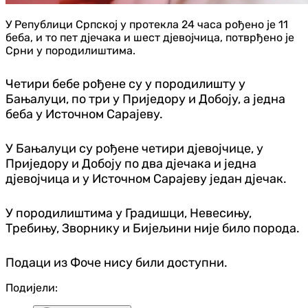
У Републици Српској у протекла 24 часа рођено је 11
беба, и то пет д‌јечака и шест д‌јевојчица, потврђено је
Срни у породилиштима.
Четири бебе рођене су у породилишту у
Бањалуци, по три у Приједору и Добоју, а једна
беба у Источном Сарајеву.
У Бањалуци су рођене четири д‌јевојчице, у
Приједору и Добоју по два д‌јечака и једна
д‌јевојчица и у Источном Сарајеву један д‌јечак.
У породилиштима у Градишци, Невесињу,
Требињу, Зворнику и Бијељини није било порода.
Подаци из Фоче нису били доступни.
Подијели: