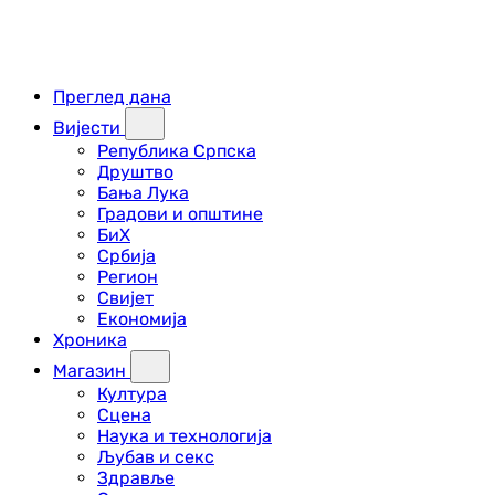
Преглед дана
Вијести
Република Српска
Друштво
Бања Лука
Градови и општине
БиХ
Србија
Регион
Свијет
Економија
Хроника
Магазин
Култура
Сцена
Наука и технологија
Љубав и секс
Здравље