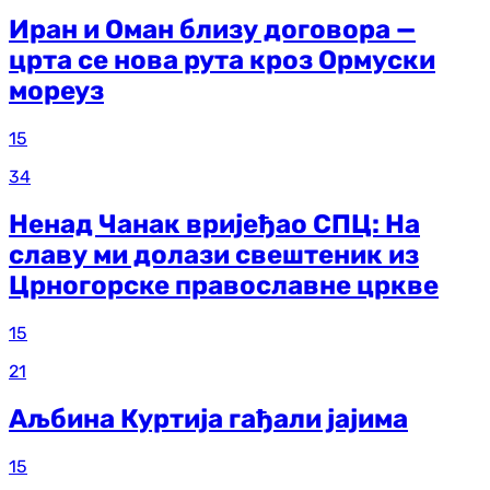
Иран и Оман близу договора —
црта се нова рута кроз Ормуски
мореуз
15
34
Ненад Чанак вријеђао СПЦ: На
славу ми долази свештеник из
Црногорске православне цркве
15
21
Аљбина Куртија гађали јајима
15