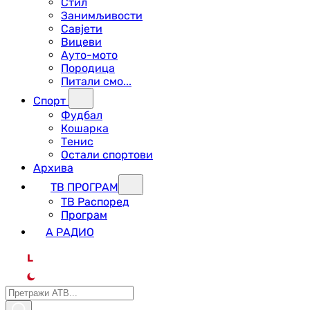
Стил
Занимљивости
Савјети
Вицеви
Ауто-мото
Породица
Питали смо...
Спорт
Фудбал
Кошарка
Тенис
Остали спортови
Архива
ТВ ПРОГРАМ
ТВ Распоред
Програм
А РАДИО
L