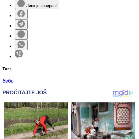
Линк је копиран!
Таг
:
беба