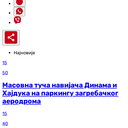
Најновије
15
50
Масовна туча навијача Динама и
Хајдука на паркингу загребачког
аеродрома
15
40