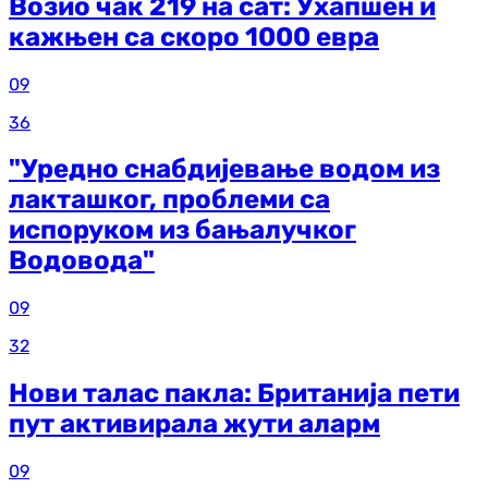
Возио чак 219 на сат: Ухапшен и
кажњен са скоро 1000 евра
09
36
"Уредно снабдијевање водом из
лакташког, проблеми са
испоруком из бањалучког
Водовода"
09
32
Нови талас пакла: Британија пети
пут активирала жути аларм
09