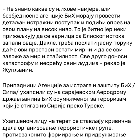
- Не знамо какве су њихове намјере, али
безбједносне агенције БиХ морају провести
детаљан истражни поступак и подићи опрез на
овом плану на висок ниво. То је битно јер неки
прижељкују да се варница са Блиског истока
запали овдје. Дакле, треба послати јасну поруку
да ће ови простори остати мирни и да се сви
заложе за мир и стабилност. Све друго доноси
катастрофу и несрећу свим људима - рекао је
Жупљанин.
Припадници Агенције за истраге и заштиту БиХ /
Сипа/ ухапсили су на сарајевском Аеродрому
држављанина БиХ осумњиченог за тероризам
који је стигао из Сирије преко Турске.
Ухапшеном лицу на терет се стављају кривична
дјела организовање терористичке групе,
противзаконито формирање и придруживање