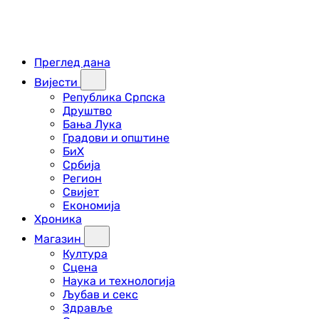
Преглед дана
Вијести
Република Српска
Друштво
Бања Лука
Градови и општине
БиХ
Србија
Регион
Свијет
Економија
Хроника
Магазин
Култура
Сцена
Наука и технологија
Љубав и секс
Здравље