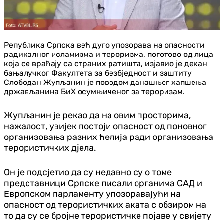
Република Српска већ дуго упозорава на опасности
радикалног исламизма и тероризма, поготово од лица
која се враћају са страних ратишта, изјавио је декан
бањалучког Факултета за безбједност и заштиту
Слободан Жупљанин је поводом данашњег хапшења
држављанина БиХ осумњиченог за тероризам.
Жупљанин је рекао да на овим просторима,
нажалост, увијек постоји опасност од поновног
организовања разних ћелија ради организовања
терористичких дјела.
Он је подсјетио да су недавно су о томе
представници Српске писали органима САД и
Европском парламенту упозоравајући на
опасност од терористичких аката с обзиром на
то да су се бројне терористичке појаве у свијету