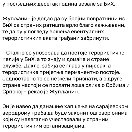
у посљедњих десетак година везале за БиХ.
Жупљанин је додао да су бројни повратници из
БиХ са страних ратишта врло благо кажњавани,
те да су у погледу вршења евентуалних
терористичких аката грађани забринути.
- Стално се упозорава да постоје терористичке
ћелије у БиХ, а то знају и домаће и стране
службе. Дакле, забија се глава у пијесак, а
терористичке пријетње перманентно постоје.
Једноставно то се не жели признати, а с друге
стране настоји се послати лоша слика о Србима и
Српској - рекао је Жупљанин.
Он је навео да данашње хапшење на сарајевском
аеродрому треба да буде законит одговор онима
који су нелегално учествовали у страним
терористичким организацијама.