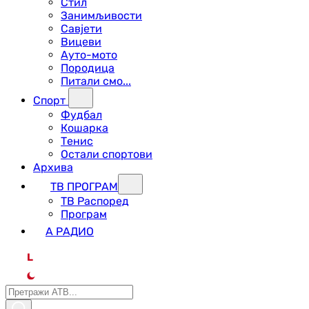
Стил
Занимљивости
Савјети
Вицеви
Ауто-мото
Породица
Питали смо...
Спорт
Фудбал
Кошарка
Тенис
Остали спортови
Архива
ТВ ПРОГРАМ
ТВ Распоред
Програм
А РАДИО
L