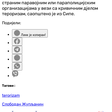
страним паравојним или параполицијским
организацијама у вези са кривичним дјелом
тероризам, саопштено је из Сипе.
Подијели:
Линк је копиран!
Таг
ови
:
terorizam
Слободан Жупљанин