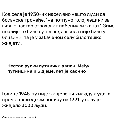
Код села је 1930-их насељено нешто људи са
босанске тромеђе, "на потпуно голој ледини за
њих је настао страховит паћенички живот". Зиме
послије те биле су тешке, а школа није било у
близини, па је у забаченом селу било тешко
живјети.
Нестао руски путнички авион: Међу
путницима и 5 дјеце, лет је каснио
Године 1948. ту није живјело ни хиљаду људи, а
према посљедњем попису из 1991, у селу је
живјело 3000 људи.