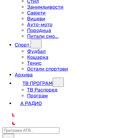
Стил
Занимљивости
Савјети
Вицеви
Ауто-мото
Породица
Питали смо...
Спорт
Фудбал
Кошарка
Тенис
Остали спортови
Архива
ТВ ПРОГРАМ
ТВ Распоред
Програм
А РАДИО
L