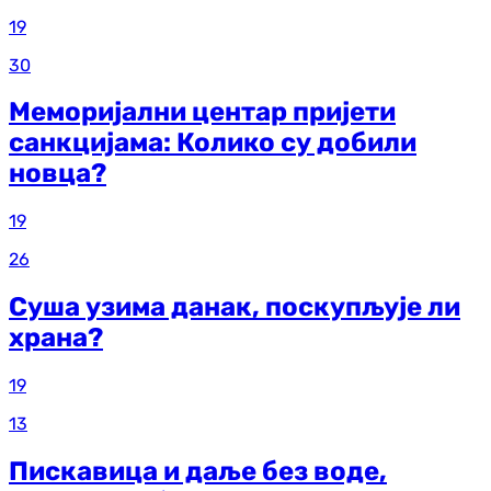
19
30
Меморијални центар пријети
санкцијама: Колико су добили
новца?
19
26
Суша узима данак, поскупљује ли
храна?
19
13
Пискавица и даље без воде,