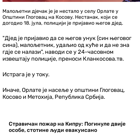
Малољетни дјечак је је нестало у селу Орлате у
Општини Глоговац на Косову. Нестанак, који се
догодио 18. јула, полицији је пријавио његов дјед.
"Дјед је пријавио да се његов унук (син његовог
сина), малољетник, удаљио од куће и да не зна
гдје се налази", наводи се у 24-часовном
извештају полиције, преноси Кланкосова.тв.
Истрага је у току.
Иначе, Орлате је насеље у општини Глоговац,
Косово и Метохија, Република Србија.
Стравичан пожар на Кипру: Погинуле двије
особе, стотине људи евакуисано