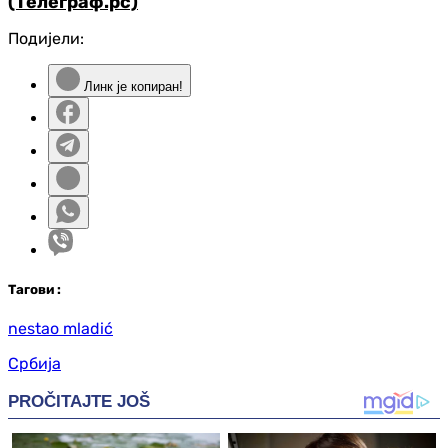
(Телеграф.рс)
Подијели:
Линк је копиран!
Таг
ови
:
nestao mladić
Србија