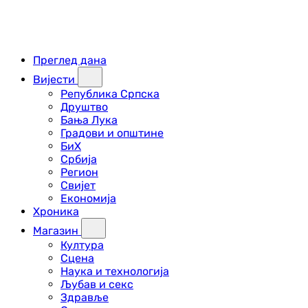
Преглед дана
Вијести
Република Српска
Друштво
Бања Лука
Градови и општине
БиХ
Србија
Регион
Свијет
Економија
Хроника
Магазин
Култура
Сцена
Наука и технологија
Љубав и секс
Здравље