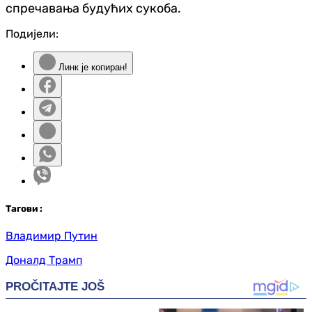
спречавања будућих сукоба.
Подијели:
Линк је копиран!
Таг
ови
:
Владимир Путин
Доналд Трамп