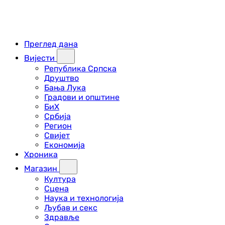
Преглед дана
Вијести
Република Српска
Друштво
Бања Лука
Градови и општине
БиХ
Србија
Регион
Свијет
Економија
Хроника
Магазин
Култура
Сцена
Наука и технологија
Љубав и секс
Здравље