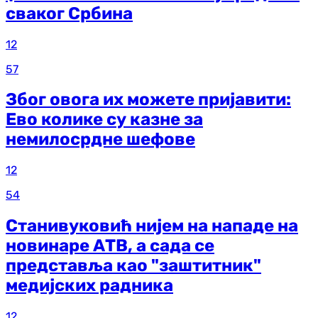
сваког Србина
12
57
Због овога их можете пријавити:
Ево колике су казне за
немилосрдне шефове
12
54
Станивуковић нијем на нападе на
новинаре АТВ, а сада се
представља као "заштитник"
медијских радника
12