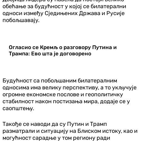
обећање за будућност у којој се билатерални
односи између Сједињених Држава и Русије
побољшавају.
Огласио се Кремљ о разговору Путина и
Трампа: Ево шта је договорено
Будућност са побољшаним билатералним
односима има велику перспективу, а то укључује
огромне економске послове и геополитичку
стабилност након постизања мира, додаје се у
саопштењу.
Такође се наводи да су Путин и Трамп
разматрали и ситуацију на Блиском истоку, као и
могућност сарадње у том региону ради