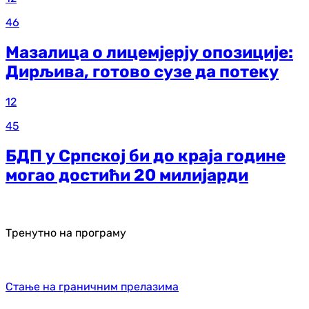
46
Мазалица о лицемјерју опозиције:
Дирљива, готово сузе да потеку
12
45
БДП у Српској би до краја године
могао достићи 20 милијарди
Тренутно на програму
Стање на граничним прелазима