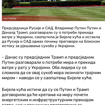
Предсједници Русије и САД, Владимир Путин Путин и
Доналд Трамп, разговарали су о потреби прекида
ватре у Украјини, саопштила је Бијела кућа и истакла
да Русија и САД одмах почињу преговоре на Блиском
истоку за рјешавање сукоба у Украјини.
- Данас су предсједник Трамп и предсједник
Путин разговарали о потреби мира и прекида
ватре у рату у Украјини. Оба лидера су се
сложила да се овај сукоб мора окончати трајним
миром - наводи се у саопштењу Бијеле куће.
Бијела кућа истиче да су се Путин и Трамп
договорили да ће кретање ка миру почети
енергетским и инфраструктурним прекидом
ватре, као и техничким преговорима за