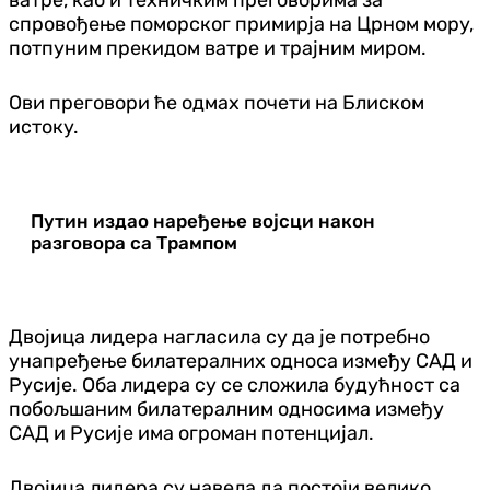
спровођење поморског примирја на Црном мору,
потпуним прекидом ватре и трајним миром.
Ови преговори ће одмах почети на Блиском
истоку.
Путин издао наређење војсци након
разговора са Трампом
Двојица лидера нагласила су да је потребно
унапређење билатералних односа између САД и
Русије. Оба лидера су се сложила будућност са
побољшаним билатералним односима између
САД и Русије има огроман потенцијал.
Двојица лидера су навела да постоји велико