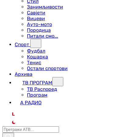
Стил
Занимљивости
Савјети
Вицеви
Ауто-мото
Породица
Питали смо...
Спорт
Фудбал
Кошарка
Тенис
Остали спортови
Архива
ТВ ПРОГРАМ
ТВ Распоред
Програм
А РАДИО
L