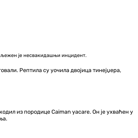
биљежен је несвакидашњи инцидент.
овали. Рептила су уочила двојица тинејџера,
рокодил из породице
Caiman yacare
. Он је ухваћен у
ња.