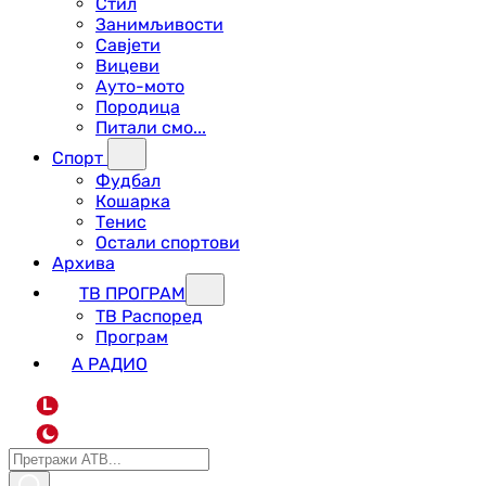
Стил
Занимљивости
Савјети
Вицеви
Ауто-мото
Породица
Питали смо...
Спорт
Фудбал
Кошарка
Тенис
Остали спортови
Архива
ТВ ПРОГРАМ
ТВ Распоред
Програм
А РАДИО
L