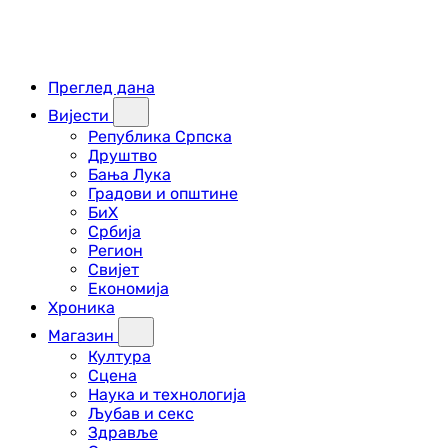
Преглед дана
Вијести
Република Српска
Друштво
Бања Лука
Градови и општине
БиХ
Србија
Регион
Свијет
Економија
Хроника
Магазин
Култура
Сцена
Наука и технологија
Љубав и секс
Здравље