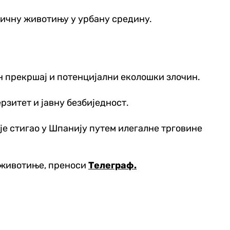
отичну животињу у урбану средину.
 прекршај и потенцијални еколошки злочин.
зитет и јавну безбиједност.
је стигао у Шпанију путем илегалне трговине
е животиње, преноси
Телеграф.