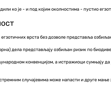
дили ко је - и под којим околностима - пустио егз
ност
егзотичних врста без дозволе представља озбиљан
рна) дела представљају озбиљан ризик по биодивер
ђународном конвенцијом, а истражиоци сумњају да 
кстремним случајевима може напасти и друге мањ