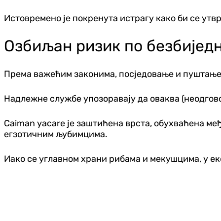
Истовремено је покренута истрагу како би се утвр
Озбиљан ризик по безбијед
Према важећим законима, посједовање и пуштање 
Надлежне службе упозоравају да оваква (неодгово
Caiman yacare
је заштићена врста, обухваћена ме
егзотичним љубимцима.
Иако се углавном храни рибама и мекушцима, у е