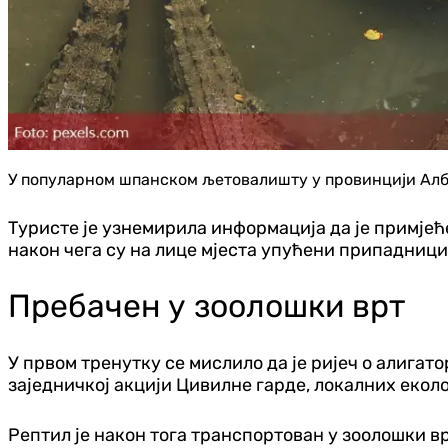
У популарном шпанском љетовалишту у провинцији Алб
Туристе је узнемирила информација да је примјећ
након чега су на лице мјеста упућени припадниц
Пребачен у зоолошки врт
У првом тренутку се мислило да је ријеч о алигато
заједничкој акцији Цивилне гарде, локалних екол
Рептил је након тога транспортован у зоолошки в