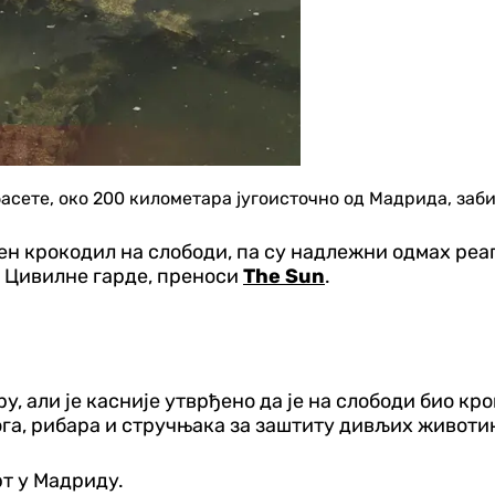
асете, око 200 километара југоисточно од Мадрида, за
ен крокодил на слободи, па су надлежни одмах реаг
и Цивилне гарде, преноси
The Sun
.
ру, али је касније утврђено да је на слободи био к
ога, рибара и стручњака за заштиту дивљих животи
рт у Мадриду.