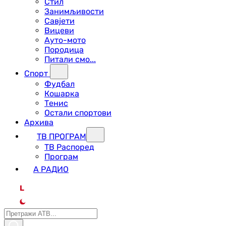
Стил
Занимљивости
Савјети
Вицеви
Ауто-мото
Породица
Питали смо...
Спорт
Фудбал
Кошарка
Тенис
Остали спортови
Архива
ТВ ПРОГРАМ
ТВ Распоред
Програм
А РАДИО
L