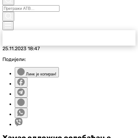
25.11.2023
18:47
Подијели:
Линк је копиран!
Хамас одложио ослобађање