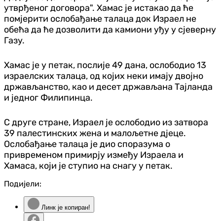
утврђеног договора". Хамас је истакао да ће
помјерити ослобађање талаца док Израел не
обећа да ће дозволити да камиони уђу у сјеверну
Газу.
Хамас је у петак, послије 49 дана, ослободио 13
израелских талаца, од којих неки имају двојно
држављанство, као и десет држављана Тајланда
и једног Филипинца.
С друге стране, Израел је ослободио из затвора
39 палестинских жена и малољетне дјеце.
Ослобађање талаца је дио споразума о
привременом примирју између Израела и
Хамаса, који је ступио на снагу у петак.
Подијели:
Линк је копиран!