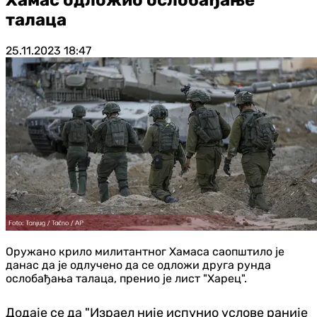
талаца
25.11.2023
18:47
Оружано крило милитантног Хамаса саопштило је
данас да је одлучено да се одложи друга рунда
ослобађања талаца, пренио је лист "Харец".
Додаје се да "Израел није испунио услове раније