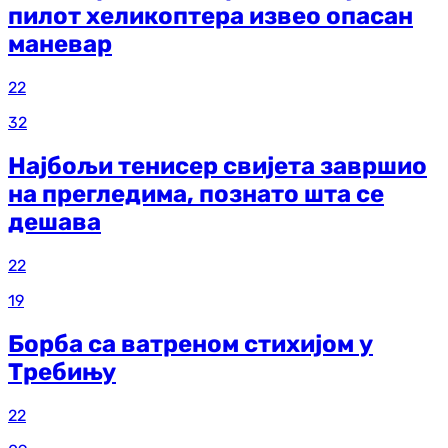
пилот хеликоптера извео опасан
маневар
22
32
Најбољи тенисер свијета завршио
на прегледима, познато шта се
дешава
22
19
Борба са ватреном стихијом у
Требињу
22