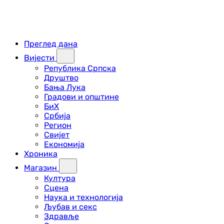
Преглед дана
Вијести
Република Српска
Друштво
Бања Лука
Градови и општине
БиХ
Србија
Регион
Свијет
Економија
Хроника
Магазин
Култура
Сцена
Наука и технологија
Љубав и секс
Здравље