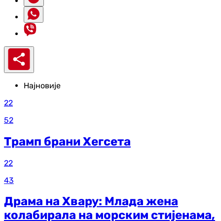
Најновије
22
52
Трамп брани Хегсета
22
43
Драма на Хвару: Млада жена
колабирала на морским стијенама,