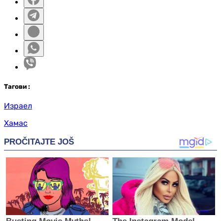
Таг
ови
:
Израел
Хамас