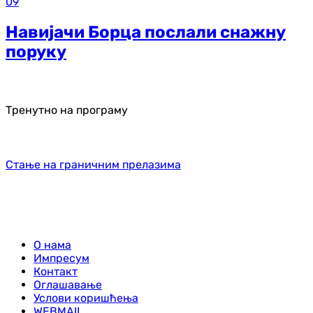
09
Навијачи Борца послали снажну
поруку
Тренутно на програму
Стање на граничним прелазима
О нама
Импресум
Контакт
Оглашавање
Услови коришћења
WEBMAIL