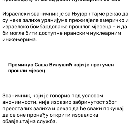
Израелски званичник је за Њујорк тајмс рекао да
су неке залихе уранијума преживјеле америчко и
израелско бомбардовање прошлог мјесеца – и да
би могле бити доступне иранским нуклеарним
инжењерима.
Преминуо Саша Вилушић који је претучен
прошли мјесец
Званичник, који је говорио под условом
анонимности, није изразио забринутост због
преосталих залиха и рекао да ће сваки покушај
да се оне пронађу открити израелска
обавјештајна служба.