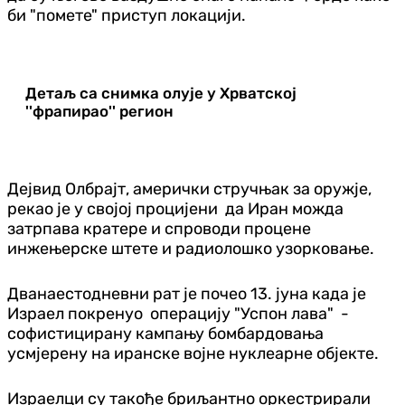
би "помете" приступ локацији.
Детаљ са снимка олује у Хрватској
''фрапирао'' регион
Дејвид Олбрајт, амерички стручњак за оружје,
рекао је у својој процијени да Иран можда
затрпава кратере и спроводи процене
инжењерске штете и радиолошко узорковање.
Дванаестодневни рат је почео 13. јуна када је
Израел покренуо операцију "Успон лава" -
софистицирану кампању бомбардовања
усмјерену на иранске војне нуклеарне објекте.
Израелци су такође бриљантно оркестрирали