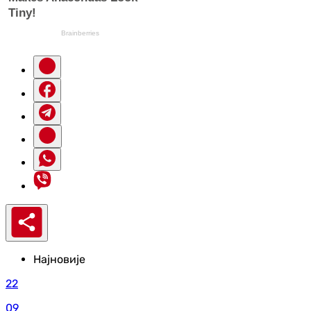
Најновије
22
09