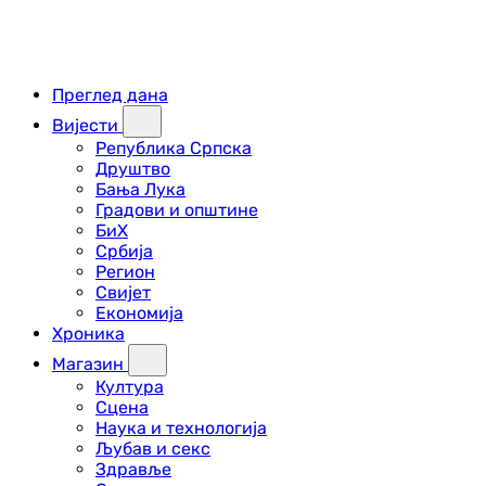
Преглед дана
Вијести
Република Српска
Друштво
Бања Лука
Градови и општине
БиХ
Србија
Регион
Свијет
Економија
Хроника
Магазин
Култура
Сцена
Наука и технологија
Љубав и секс
Здравље