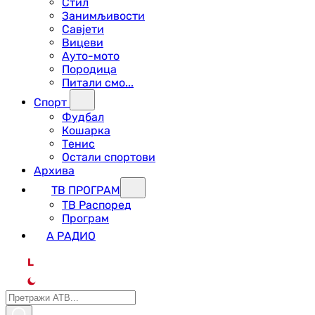
Стил
Занимљивости
Савјети
Вицеви
Ауто-мото
Породица
Питали смо...
Спорт
Фудбал
Кошарка
Тенис
Остали спортови
Архива
ТВ ПРОГРАМ
ТВ Распоред
Програм
А РАДИО
L