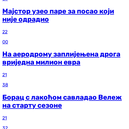
Мајстор узео паре за посао који
није одрадио
22
00
На аеродрому заплијењена дрога
вриједна милион евра
21
38
Борац с лакоћом савладао Вележ
на старту сезоне
21
32