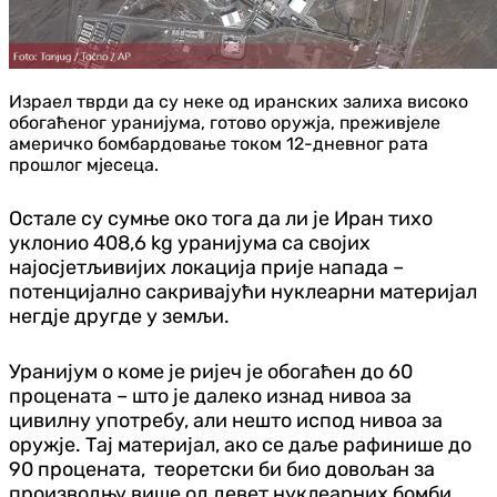
Израел тврди да су неке од иранских залиха високо
обогаћеног уранијума, готово оружја, преживјеле
америчко бомбардовање током 12-дневног рата
прошлог мјесеца.
Остале су сумње око тога да ли је Иран тихо
уклонио 408,6 kg уранијума са својих
најосјетљивијих локација прије напада –
потенцијално сакривајући нуклеарни материјал
негдје другде у земљи.
Уранијум о коме је ријеч је обогаћен до 60
процената – што је далеко изнад нивоа за
цивилну употребу, али нешто испод нивоа за
оружје. Тај материјал, ако се даље рафинише до
90 процената, теоретски би био довољан за
производњу више од девет нуклеарних бомби.