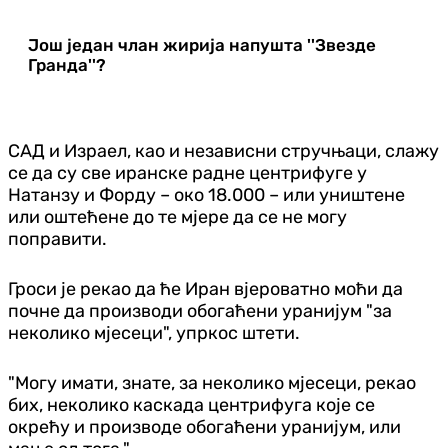
Још један члан жирија напушта ''Звезде
Гранда''?
САД и Израел, као и независни стручњаци, слажу
се да су све иранске радне центрифуге у
Натанзу и Форду – око 18.000 – или уништене
или оштећене до те мјере да се не могу
поправити.
Гроси је рекао да ће Иран вјероватно моћи да
почне да производи обогаћени уранијум "за
неколико мјесеци", упркос штети.
"Могу имати, знате, за неколико мјесеци, рекао
бих, неколико каскада центрифуга које се
окрећу и производе обогаћени уранијум, или