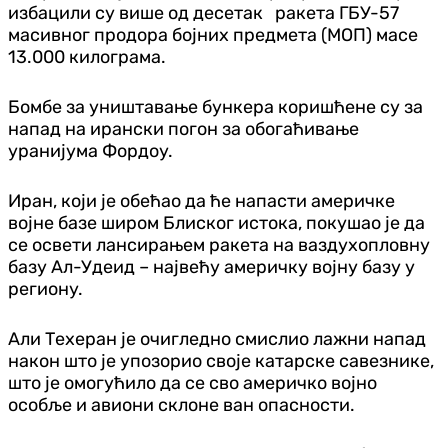
избацили су више од десетак ракета ГБУ-57
масивног продора бојних предмета (МОП) масе
13.000 килограма.
Бомбе за уништавање бункера коришћене су за
напад на ирански погон за обогаћивање
уранијума Фордоу.
Иран, који је обећао да ће напасти америчке
војне базе широм Блиског истока, покушао је да
се освети лансирањем ракета на ваздухопловну
базу Ал-Удеид – највећу америчку војну базу у
региону.
Али Техеран је очигледно смислио лажни напад
након што је упозорио своје катарске савезнике,
што је омогућило да се сво америчко војно
особље и авиони склоне ван опасности.