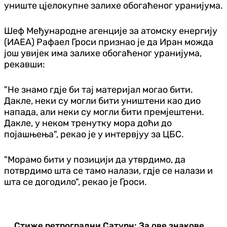
униште цјелокупне залихе обогаћеног уранијума.
Шеф Међународне агенције за атомску енергију
(ИАЕА) Рафаел Гроси признао је да Иран можда
још увијек има залихе обогаћеног уранијума,
рекавши:
"Не знамо гдје би тај материјал могао бити.
Дакле, неки су могли бити уништени као дио
напада, али неки су могли бити премјештени.
Дакле, у неком тренутку мора доћи до
појашњења", рекао је у интервјуу за ЦБС.
"Морамо бити у позицији да утврдимо, да
потврдимо шта се тамо налази, гдје се налази и
шта се догодило", рекао је Гроси.
Стиже ретроградни Сатурн: За ове знакове