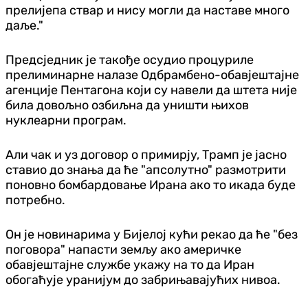
прелијепа ствар и нису могли да наставе много
даље."
Предсједник је такође осудио процуриле
прелиминарне налазе Одбрамбено-обавјештајне
агенције Пентагона који су навели да штета није
била довољно озбиљна да уништи њихов
нуклеарни програм.
Али чак и уз договор о примирју, Трамп је јасно
ставио до знања да ће "апсолутно" размотрити
поновно бомбардовање Ирана ако то икада буде
потребно.
Он је новинарима у Бијелој кући рекао да ће "без
поговора" напасти земљу ако америчке
обавјештајне службе укажу на то да Иран
обогаћује уранијум до забрињавајућих нивоа.