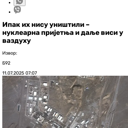
Ипак их нису уништили –
нуклеарна пријетња и даље виси у
ваздуху
Извор:
Б92
11.07.2025
07:07