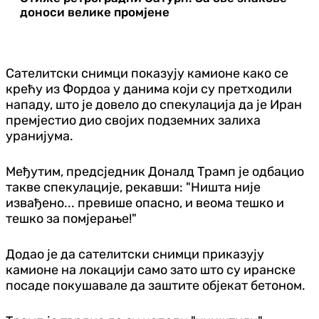
доноси велике промјене
Сателитски снимци показују камионе како се
крећу из Фордоа у данима који су претходили
нападу, што је довело до спекулација да је Иран
премјестио дио својих подземних залиха
уранијума.
Међутим, предсједник Доналд Трамп је одбацио
такве спекулације, рекавши: "Ништа није
извађено... превише опасно, и веома тешко и
тешко за помјерање!"
Додао је да сателитски снимци приказују
камионе на локацији само зато што су иранске
посаде покушавале да заштите објекат бетоном.