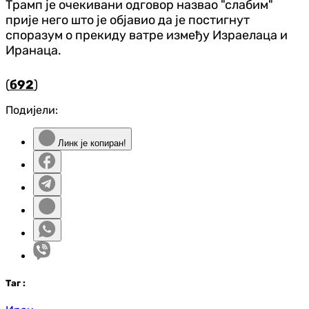
Трамп је очекивани одговор назвао "слабим"
прије него што је објавио да је постигнут
споразум о прекиду ватре између Израелаца и
Иранаца.
(
б92
)
Подијели:
Линк је копиран!
Таг
: