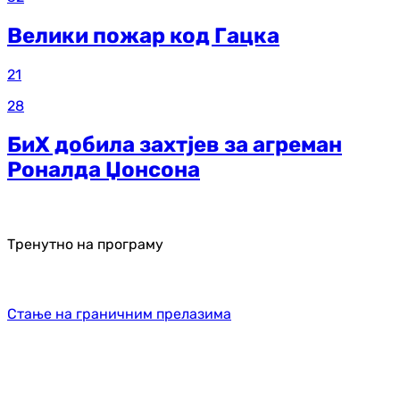
Велики пожар код Гацка
21
28
БиХ добила захтјев за агреман
Роналда Џонсона
Тренутно на програму
Стање на граничним прелазима