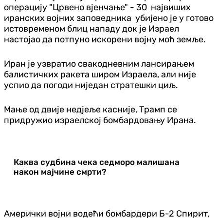
операцију "Црвено вјенчање" - 30 највиших
иранских војних заповедника убијено је у готово
истовременом блиц нападу док је Израел
настојао да потпуно искорени војну моћ земље.
Иран је узвратио свакодневним лансирањем
балистичких ракета широм Израела, али није
успио да погоди ниједан стратешки циљ.
Мање од двије недјеље касније, Трамп се
придружио израелској бомбардовању Ирана.
Каква судбина чека седморо малишана
након мајчине смрти?
Амерички војни водећи бомбардери Б-2 Спирит,