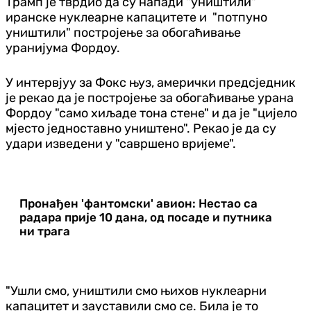
Трамп је тврдио да су напади "уништили"
иранске нуклеарне капацитете и "потпуно
уништили" постројење за обогаћивање
уранијума Фордоу.
У интервјуу за Фокс њуз, амерички предсједник
је рекао да је постројење за обогаћивање урана
Фордоу "само хиљаде тона стене" и да је "цијело
мјесто једноставно уништено". Рекао је да су
удари изведени у "савршено вријеме".
Пронађен 'фантомски' авион: Нестао са
радара прије 10 дана, од посаде и путника
ни трага
"Ушли смо, уништили смо њихов нуклеарни
капацитет и зауставили смо се. Била је то