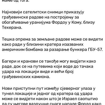
мање од тога."
Најновији сателитски снимци приказују
грађевинске радове на постројењу за
обогаћивање уранијума Фордоу у Кому, близу
Техерана.
Тешка опрема за земљане радове може се видети
како ради у близини кратера изазваних
америчким бомбама за разарање бункера ГБУ-57.
Багери и кранови се такође могу видјети како
раде, док се на путевима који воде до тачака
удара на локацији виде и већи број
грађевинских камиона.
Нови приступни пут између сјеверног улаза у
тунел локације и једног од кратера од удара
може се видјети након што је Израел саопштио
да су његове ваздушне снаге напале Фордо како