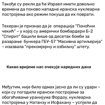
Такође су рекли да ће Израел имати довољно
времена да поново нападне иранска нуклеарна
постројења ако режим покуша да их поврати.
Техеран је признао да је операција "Поноћни
чекић" – у којој су амерички бомбардери Б-2
"Спирит" бацили више од десетак бомби за
разарање бункера ГБУ-57 "Масивна артиљерија"
– изазвала "прекомјерну и озбиљну" штету.
Какво вријеме нас очекује наредних дана
Међутим, није било одмах јасно да ли су удари –
који су погодили ирански постројење за
обогаћивање уранијума Фордоу, нуклеарна
постројења у Натанзу и Исфахану – успјели да