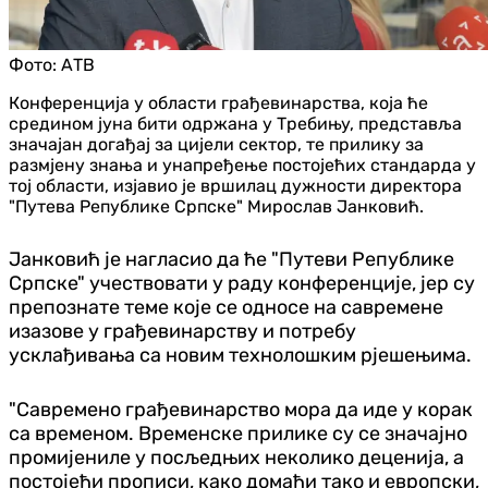
Фото:
АТВ
Конференција у области грађевинарства, која ће
средином јуна бити одржана у Требињу, представља
значајан догађај за цијели сектор, те прилику за
размјену знања и унапређење постојећих стандарда у
тој области, изјавио је вршилац дужности директора
"Путева Републике Српске" Мирослав Јанковић.
Јанковић је нагласио да ће "Путеви Републике
Српске" учествовати у раду конференције, јер су
препознате теме које се односе на савремене
изазове у грађевинарству и потребу
усклађивања са новим технолошким рјешењима.
"Савремено грађевинарство мора да иде у корак
са временом. Временске прилике су се значајно
промијениле у посљедњих неколико деценија, а
постојећи прописи, како домаћи тако и европски,