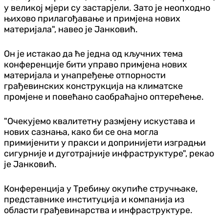
у великој мјери су застарјели. Зато је неопходно
њихово прилагођавање и примјена нових
материјала", навео је Јанковић.
Он је истакао да ће једна од кључних тема
конференције бити управо примјена нових
материјала и унапређење отпорности
грађевинских конструкција на климатске
промјене и повећано саобраћајно оптерећење.
"Очекујемо квалитетну размјену искустава и
нових сазнања, како би се она могла
примијенити у пракси и допринијети изградњи
сигурније и дуготрајније инфраструктуре", рекао
је Јанковић.
Конференција у Требињу окупиће стручњаке,
представнике институција и компанија из
области грађевинарства и инфраструктуре.