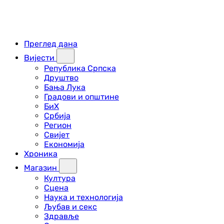
Преглед дана
Вијести
Република Српска
Друштво
Бања Лука
Градови и општине
БиХ
Србија
Регион
Свијет
Економија
Хроника
Магазин
Култура
Сцена
Наука и технологија
Љубав и секс
Здравље