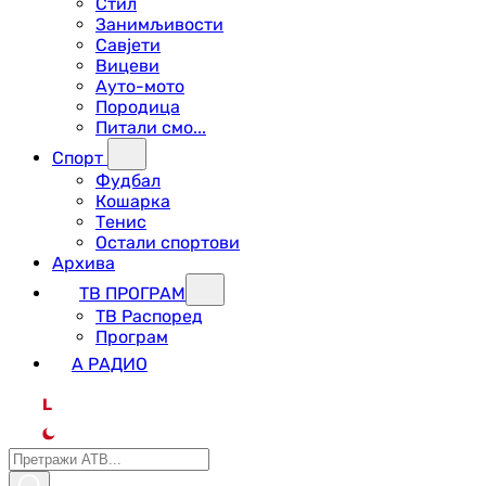
Стил
Занимљивости
Савјети
Вицеви
Ауто-мото
Породица
Питали смо...
Спорт
Фудбал
Кошарка
Тенис
Остали спортови
Архива
ТВ ПРОГРАМ
ТВ Распоред
Програм
А РАДИО
L