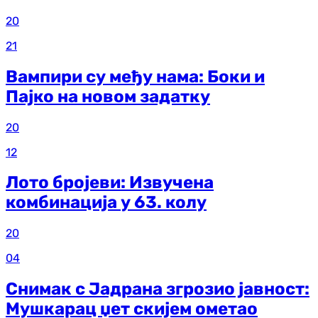
20
21
Вампири су међу нама: Боки и
Пајко на новом задатку
20
12
Лото бројеви: Извучена
комбинација у 63. колу
20
04
Снимак с Јадрана згрозио јавност:
Мушкарац џет скијем ометао