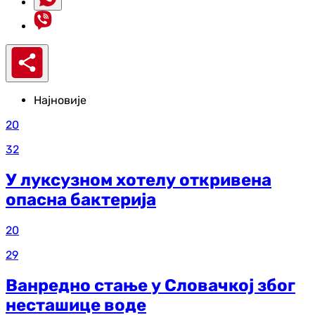
Најновије
20
32
У луксузном хотелу откривена
опасна бактерија
20
29
Ванредно стање у Словачкој због
несташице воде