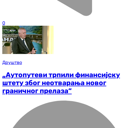
0
Друштво
„Аутопутеви трпили финансијску
штету због неотварања новог
граничног прелаза“