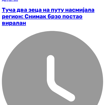
Туча два зеца на путу насмијала
регион: Снимак брзо постао
виралан