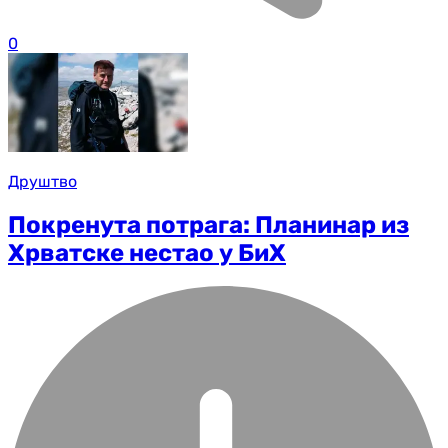
0
Друштво
Покренута потрага: Планинар из
Хрватске нестао у БиХ