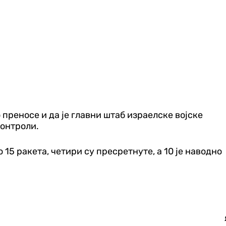
преносе и да је главни штаб израелске војске
контроли.
15 ракета, четири су пресретнуте, а 10 је наводно