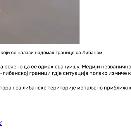
 који се налази надомак границе са Либаном.
а речено да се одмах евакуишу. Медији незванично 
о-либанској граници гдје ситуација полако измиче 
уторак са либанске територије испаљено приближно 
3