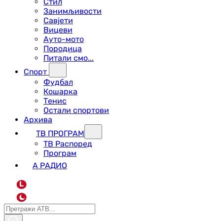
Стил
Занимљивости
Савјети
Вицеви
Ауто-мото
Породица
Питали смо...
Спорт
Фудбал
Кошарка
Тенис
Остали спортови
Архива
ТВ ПРОГРАМ
ТВ Распоред
Програм
А РАДИО
L