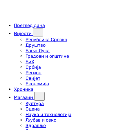
Преглед дана
Вијести
Република Српска
Друштво
Бања Лука
Градови и општине
БиХ
Србија
Регион
Свијет
Економија
Хроника
Магазин
Култура
Сцена
Наука и технологија
Љубав и секс
Здравље