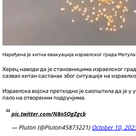
Наређена је хитна евакуација израелског града Метула
Херец наводи да је становницима израелског град
сазвао хитан састанак због ситуације на израелк
Израелска војска претходно је саопштила да је у 
пало на отвореним подручјима.
pic.twitter.com/N8n5OgZgcb
— Pluton (@Pluton45873221)
October 10, 202