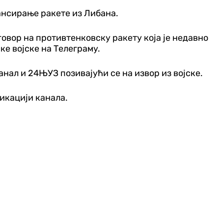
ансирање ракете из Либана.
овор на противтенковску ракету која је недавно
ке војске на Телеграму.
анал и 24ЊУЗ позивајући се на извор из војске.
ликацији канала.