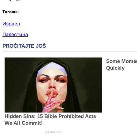
Таг
ови
:
Израел
Палестина