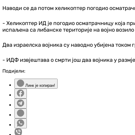
Наводи се да потом хеликоптер погодио осматрач
- Хеликоптер ИД је погодио осматрачницу која пр
испаљена са либанске територије на војно возило
Два израелска војника су наводно убијена током г
- ИДФ извјештава о смрти још два војника у размј
Подијели:
Линк је копиран!