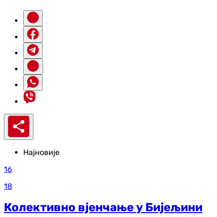
Најновије
16
18
Колективно вјенчање у Бијељини