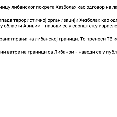
ницу либанског покрета Хезболах као одговор на л
ипада терористичкој организацији Хезболах као одг
 у области Авивим - наводи се у саопштењу израелс
ранатирања на либанској граници. То преноси ТВ к
ени ватре на граници са Либаном - наводи се у пуб