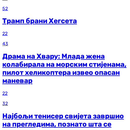
52
Трамп брани Хегсета
22
43
Драма на Хвару: Млада жена
колабирала на морским стијенама,
пилот хеликоптера извео опасан
маневар
22
32
Најбољи тенисер свијета завршио
на прегледима, познато шта се