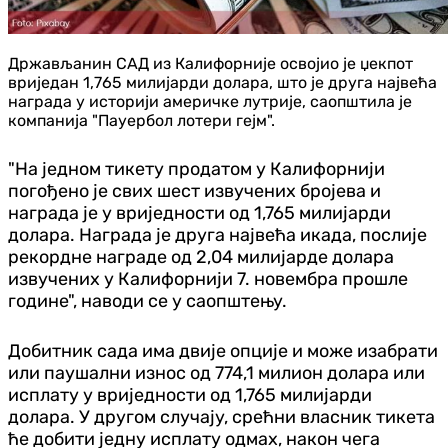
Држављанин САД из Калифорније освојио је џекпот
вриједан 1,765 милијарди долара, што је друга највећа
награда у историји америчке лутрије, саопштила је
компанија "Пауербол лотери гејм".
"На једном тикету продатом у Калифорнији
погођено је свих шест извучених бројева и
награда је у вриједности од 1,765 милијарди
долара. Награда је друга највећа икада, послије
рекордне награде од 2,04 милијарде долара
извучених у Калифорнији 7. новембра прошле
године", наводи се у саопштењу.
Добитник сада има двије опције и може изабрати
или паушални износ од 774,1 милион долара или
исплату у вриједности од 1,765 милијарди
долара. У другом случају, срећни власник тикета
ће добити једну исплату одмах, након чега