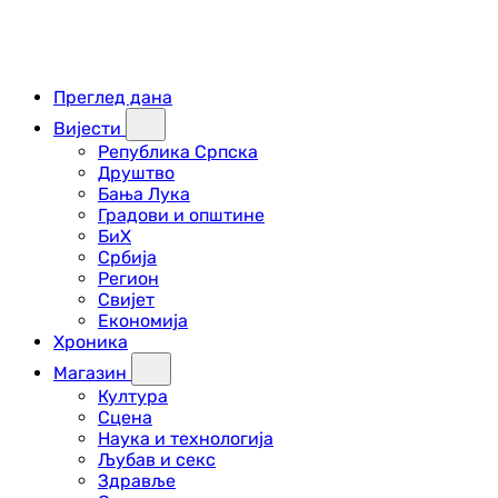
Преглед дана
Вијести
Република Српска
Друштво
Бања Лука
Градови и општине
БиХ
Србија
Регион
Свијет
Економија
Хроника
Магазин
Култура
Сцена
Наука и технологија
Љубав и секс
Здравље