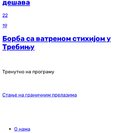
дешава
22
19
Борба са ватреном стихијом у
Требињу
Тренутно на програму
Стање на граничним прелазима
О нама