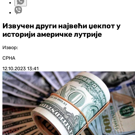
Извучен други највећи џекпот у
историји америчке лутрије
Извор:
СРНА
12.10.2023
13:41