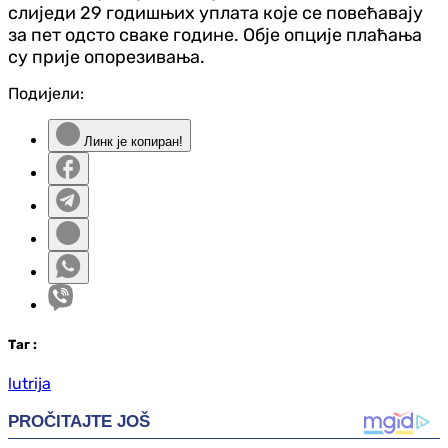
слиједи 29 годишњих уплата које се повећавају
за пет одсто сваке године. Обје опције плаћања
су прије опорезивања.
Подијели:
Линк је копиран!
Таг
:
lutrija