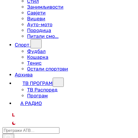
Стил
Занимљивости
Савјети
Вицеви
Ауто-мото
Породица
Питали смо...
Спорт
Фудбал
Кошарка
Тенис
Остали спортови
Архива
ТВ ПРОГРАМ
ТВ Распоред
Програм
А РАДИО
L