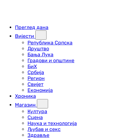
Преглед дана
Вијести
Република Српска
Друштво
Бања Лука
Градови и општине
БиХ
Србија
Регион
Свијет
Економија
Хроника
Магазин
Култура
Сцена
Наука и технологија
Љубав и секс
Здравље