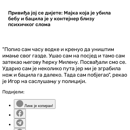
Привиђа јој се дијете: Мајка која је убила
бебу и бацила је у контејнер близу
психичког слома
"Попио сам часу водке и кренуо да уништим
имање свог газде. Ушао сам на посјед и тамо сам
затекао његову ћерку Милену. Посвађали смо се.
Ударио сам је неколико пута јер ми је зграбила
нож и бацила га далеко. Тада сам побјегао", рекао
је Игор на саслушању у полицији.
Подијели:
Линк је копиран!