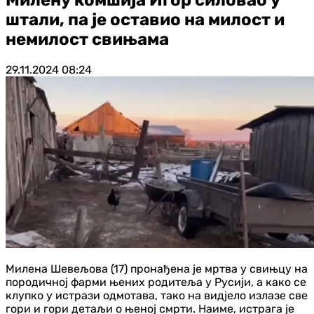
штали, па је оставио на милост и
немилост свињама
29.11.2024
08:24
Милена Шевељова (17) пронађена је мртва у свињцу на
породичној фарми њених родитеља у Русији, а како се
клупко у истрази одмотава, тако на видјело излазе све
гори и гори детаљи о њеној смрти. Наиме, истрага је