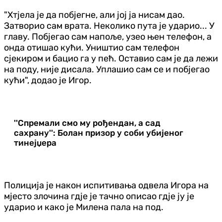
"Хтјела је да побјегне, али јој ја нисам дао.
Затворио сам врата. Неколико пута је ударио... У
главу. Побјегао сам напоље, узео њен телефон, а
онда отишао кући. Уништио сам телефон
сјекиром и бацио га у пећ. Оставио сам је да лежи
на поду, није дисала. Уплашио сам се и побјегао
кући", додао је Игор.
''Спремали смо му рођендан, а сад
сахрану'': Болан призор у соби убијеног
тинејџера
Полиција је након испитивања одвела Игора на
мјесто злочина гдје је тачно описао гдје ју је
ударио и како је Милена пала на под.