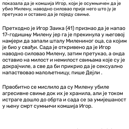
показала да је комшија Игор, који је осумњичен да је
убио Милену, наводно силовао прије него што ју је
претукао и оставио да је поједу свиње.
Претходно је Игор Заика (41) признао да је напао
17-годишњу Милену јер га је прекинула у његовој
намјери да запали шталу Милениног оца, са којим
је био у свађи. Сада је откривено да је Игор
наводно силовао Милену, затим претукао, а онда
оставио на милост и немилост свињама које су је
докрајчиле, а све да би прикрио да је сексуално
напаствовао малољетницу, пише Дејли .
Првобитно се мислило да су Милену убиле
агресивне свиње док их је хранила, али је током
истраге дошло до обрта и сада се за умијешаност
у њену смрт сумњичи комшија Игор.