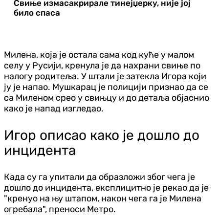
Свиње измасакрирале тинејџерку, није јој
било спаса
Милена, која је остала сама код куће у малом
селу у Русији, кренула је да нахрани свиње по
налогу родитеља. У штали је затекла Игора који
ју је напао. Мушкарац је полицији признао да се
са Миленом срео у свињцу и до детаља објаснио
како је напад изгледао.
Игор описао како је дошло до
инцидента
Када су га упитали да образложи због чега је
дошло до инцидента, експлицитно је рекао да је
"кренуо на њу штапом, након чега га је Милена
огребала", преноси Метро.