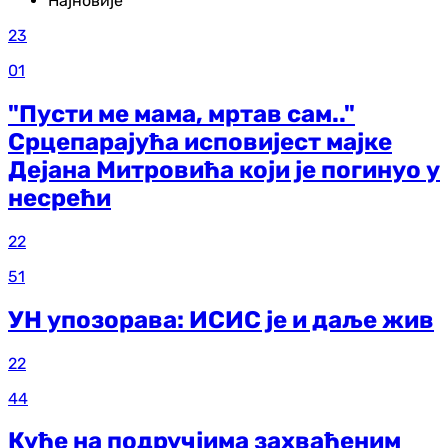
Најновије
23
01
"Пусти ме мама, мртав сам.."
Срцепарајућа исповијест мајке
Дејана Митровића који је погинуо у
несрећи
22
51
УН упозорава: ИСИС је и даље жив
22
44
Куће на подручјима захваћеним