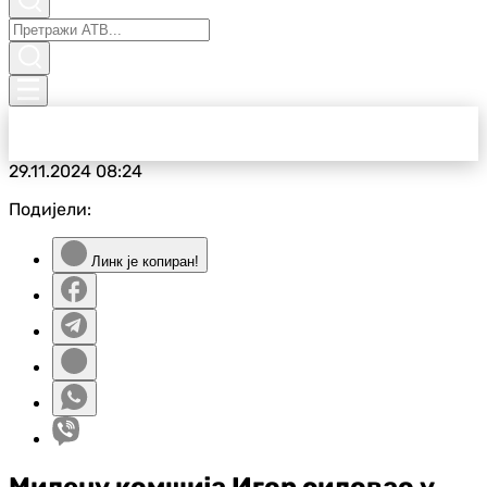
29.11.2024
08:24
Подијели:
Линк је копиран!
Милену комшија Игор силовао у