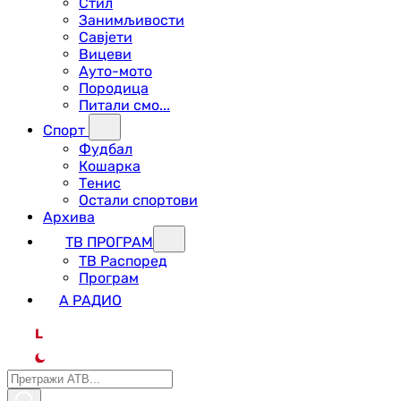
Стил
Занимљивости
Савјети
Вицеви
Ауто-мото
Породица
Питали смо...
Спорт
Фудбал
Кошарка
Тенис
Остали спортови
Архива
ТВ ПРОГРАМ
ТВ Распоред
Програм
А РАДИО
L