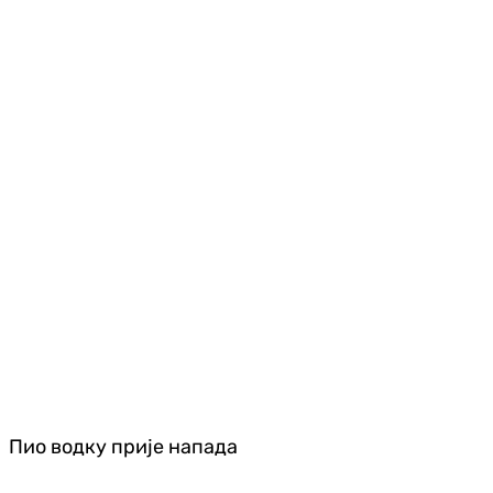
Пио водку прије напада