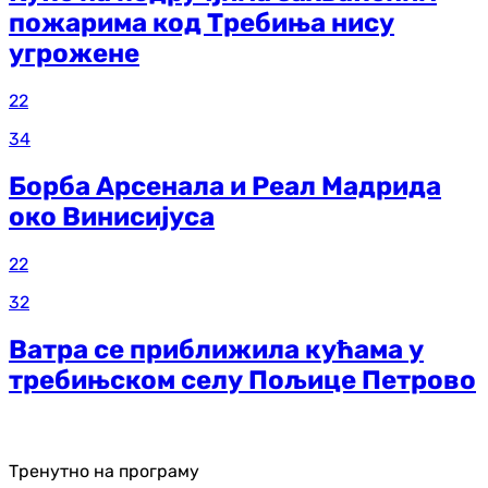
пожарима код Требиња нису
угрожене
22
34
Борба Арсенала и Реал Мадрида
око Винисијуса
22
32
Ватра се приближила кућама у
требињском селу Пољице Петрово
Тренутно на програму