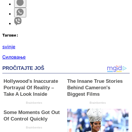
Таг
ови
:
svinje
Силовање