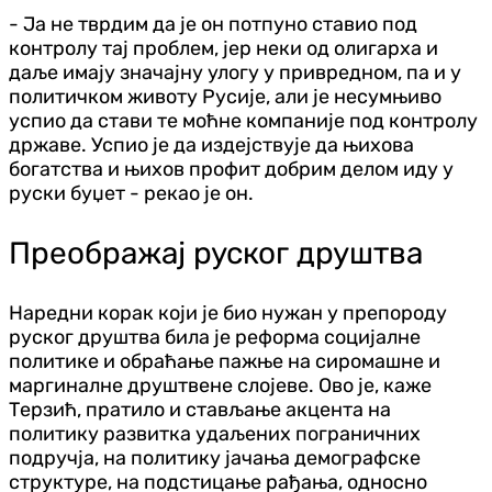
- Ја не тврдим да је он потпуно ставио под
контролу тај проблем, јер неки од олигарха и
даље имају значајну улогу у привредном, па и у
политичком животу Русије, али је несумњиво
успио да стави те моћне компаније под контролу
државе. Успио је да издејствује да њихова
богатства и њихов профит добрим делом иду у
руски буџет - рекао је он.
Преображај руског друштва
Наредни корак који је био нужан у препороду
руског друштва била је реформа социјалне
политике и обраћање пажње на сиромашне и
маргиналне друштвене слојеве. Ово је, каже
Терзић, пратило и стављање акцента на
политику развитка удаљених пограничних
подручја, на политику јачања демографске
структуре, на подстицање рађања, односно