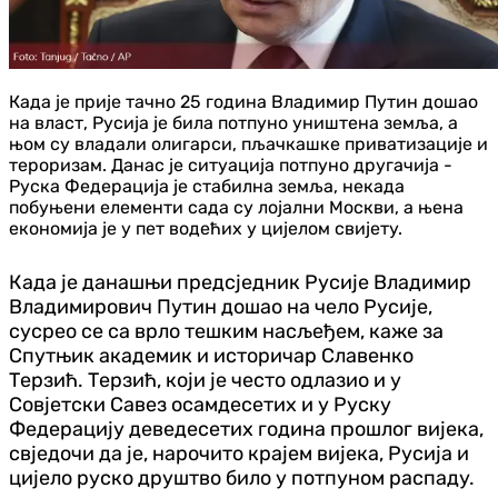
Када је прије тачно 25 година Владимир Путин дошао
на власт, Русија је била потпуно уништена земља, а
њом су владали олигарси, пљачкашке приватизације и
тероризам. Данас је ситуација потпуно другачија -
Руска Федерација је стабилна земља, некада
побуњени елементи сада су лојални Москви, а њена
економија је у пет водећих у цијелом свијету.
Када је данашњи предсједник Русије Владимир
Владимирович Путин дошао на чело Русије,
сусрео се са врло тешким насљеђем, каже за
Спутњик академик и историчар Славенко
Терзић. Терзић, који је често одлазио и у
Совјетски Савез осамдесетих и у Руску
Федерацију деведесетих година прошлог вијека,
свједочи да је, нарочито крајем вијека, Русија и
цијело руско друштво било у потпуном распаду.