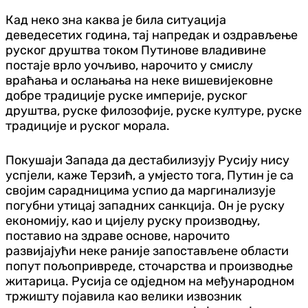
Кад неко зна каква је била ситуација
деведесетих година, тај напредак и оздрављење
руског друштва током Путинове владивине
постаје врло уочљиво, нарочито у смислу
враћања и ослањања на неке вишевијековне
добре традиције руске империје, руског
друштва, руске филозофије, руске културе, руске
традиције и руског морала.
Покушаји Запада да дестабилизују Русију нису
успјели, каже Терзић, а умјесто тога, Путин је са
својим сарадницима успио да маргинализује
погубни утицај западних санкција. Он је руску
економију, као и цијелу руску производњу,
поставио на здраве основе, нарочито
развијајући неке раније запостављене области
попут пољопривреде, сточарства и производње
житарица. Русија се одједном на међународном
тржишту појавила као велики извозник