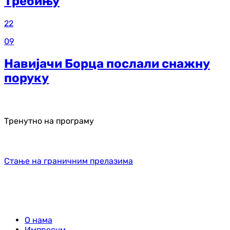
Требињу
22
09
Навијачи Борца послали снажну
поруку
Тренутно на програму
Стање на граничним прелазима
О нама
Импресум