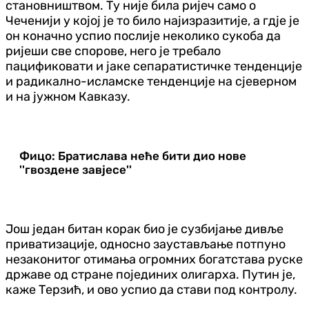
становништвом. Ту није била ријеч само о
Чеченији у којој је то било најизразитије, а гдје је
он коначно успио послије неколико сукоба да
ријеши све спорове, него је требало
пацификовати и јаке сепаратистичке тенденције
и радикално-исламске тенденције на сјеверном
и на јужном Кавказу.
Фицо: Братислава неће бити дио нове
''гвоздене завјесе''
Још један битан корак био је сузбијање дивље
приватизације, односно заустављање потпуно
незаконитог отимања огромних богатстава руске
државе од стране појединих олигарха. Путин је,
каже Терзић, и ово успио да стави под контролу.