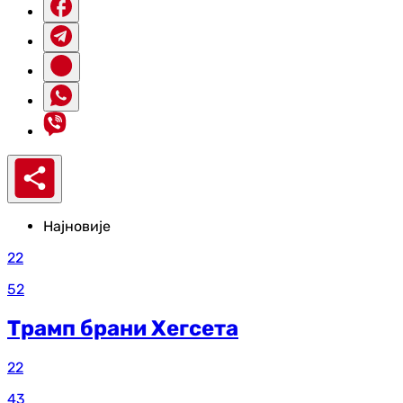
Најновије
22
52
Трамп брани Хегсета
22
43