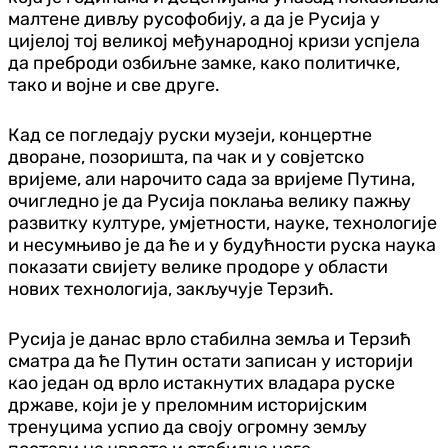
малтене дивљу русофобију, а да је Русија у
цијелој тој великој међународној кризи успјела
да преброди озбиљне замке, како политичке,
тако и војне и све друге.
Кад се погледају руски музеји, концертне
дворане, позоришта, па чак и у совјетско
вријеме, али нарочито сада за вријеме Путина,
очигледно је да Русија поклања велику пажњу
развитку културе, умјетности, науке, технологије
и несумњиво је да ће и у будућности руска наука
показати свијету велике продоре у области
нових технологија, закључује Терзић.
Русија је данас врло стабилна земља и Терзић
сматра да ће Путин остати записан у историји
као један од врло истакнутих владара руске
државе, који је у преломним историјским
тренуцима успио да своју огромну земљу