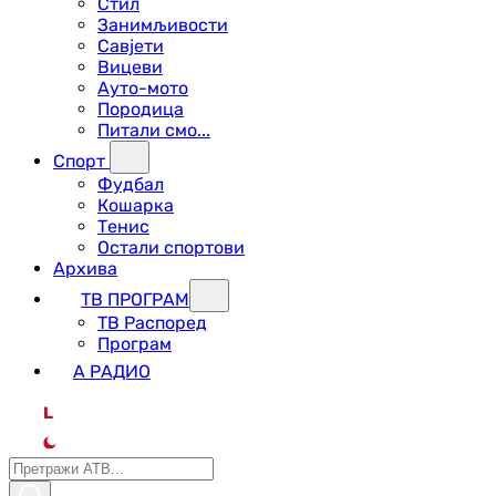
Стил
Занимљивости
Савјети
Вицеви
Ауто-мото
Породица
Питали смо...
Спорт
Фудбал
Кошарка
Тенис
Остали спортови
Архива
ТВ ПРОГРАМ
ТВ Распоред
Програм
А РАДИО
L