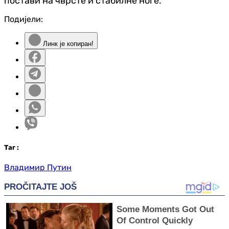
постави на чврсте и стабилне ноге.
Подијели:
Линк је копиран!
Таг
:
Владимир Путин