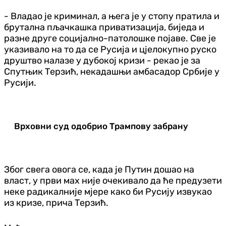
- Владао је криминал, а њега је у стопу пратила и
брутална пљачкашка приватизација, биједа и
разне друге социјално-патолошке појаве. Све је
указивало на то да се Русија и цјелокупно руско
друштво налазе у дубокој кризи - рекао је за
Спутњик Терзић, некадашњи амбасадор Србије у
Русији.
Врховни суд одобрио Трампову забрану
Због свега овога се, када је Путин дошао на
власт, у први мах није очекивало да ће предузети
неке радикалније мјере како би Русију извукао
из кризе, прича Терзић.