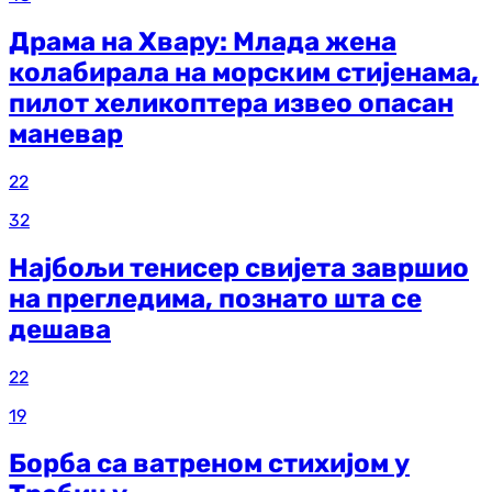
Драма на Хвару: Млада жена
колабирала на морским стијенама,
пилот хеликоптера извео опасан
маневар
22
32
Најбољи тенисер свијета завршио
на прегледима, познато шта се
дешава
22
19
Борба са ватреном стихијом у