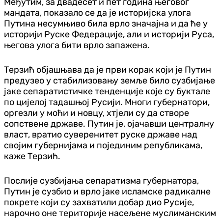
Међутим, за двадесет и пет година његовог
мандата, показало се да је историјска улога
Путина несумњиво била врло значајна и да ће у
историји Руске Федерације, али и историји Руса,
његова улога бити врло запажена.
Терзић објашњава да је први корак који је Путин
предузео у стабилизовању земље било сузбијање
јаке сепаратистичке тенденције које су буктале
по цијелој тадашњој Русији. Многи губернатори,
оргезли у моћи и новцу, хтјели су да створе
сопствене државе. Путин је, ојачавши централну
власт, вратио суверенитет руске државе над
својим губернијама и појединим републикама,
каже Терзић.
Послије сузбијања сепаратизма губернатора,
Путин је сузбио и врло јаке исламске радикалне
покрете који су захватили добар дио Русије,
нарочно оне територије насељене муслиманским