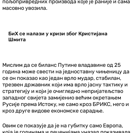
пољопривредних производа које је раније и сама
масовно увозила.
БиХ се налази у кризи због Кристијана
Шмита
Мислим да се биланс Путине владавине од 25
година може свести на једноставну чињеницу да
се он показао као један врло мудар, стабилан,
трезвен државник који има врло јасну тактику и
стратегију и који је очигледно непријатељство
западног свијета замијенио већим окретањем
Русије према Истоку, не само кроз БРИКС, него и
кроз друге видове економске сарадње.
Овим се показује да је на губитку само Европа,
која је годинама и деценијама уназад показивала