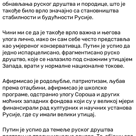
обнављања руског друштва и породице, што је
такође било врло значајно са становништва
стабилности и будућности Русије.
Чини ми се да је такође врло важна и његова
улога лично, иако он сам себе често представља
као умјереног конзервативца. Путин је успио да
једно испарцелисано, фрагментисано руско
друштво, које се налазило под снажним утицајем
Запада, врати у нормалне националне токове.
Афирмисао је родољубље, патриотизам, љубав
према отаџбини, афирмисао је школске
програме, одстранио улогу Сороша и других
моћних западних фондова који су у великој мјери
финансирали рад културних и научних установа
Русије, где су имали велики утицај.
Путин је успио да темеље руског друштва