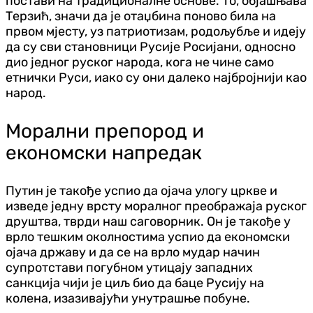
постави на традиционалне основе. То, објашњава
Терзић, значи да је отаџбина поново била на
првом мјесту, уз патриотизам, родољубље и идеју
да су сви становници Русије Росијани, односно
дио једног руског народа, кога не чине само
етнички Руси, иако су они далеко најбројнији као
народ.
Морални препород и
економски напредак
Путин је такође успио да ојача улогу цркве и
изведе једну врсту моралног преображаја руског
друштва, тврди наш саговорник. Он је такође у
врло тешким околностима успио да економски
ојача државу и да се на врло мудар начин
супротстави погубном утицају западних
санкција чији је циљ био да баце Русију на
колена, изазивајући унутрашње побуне.