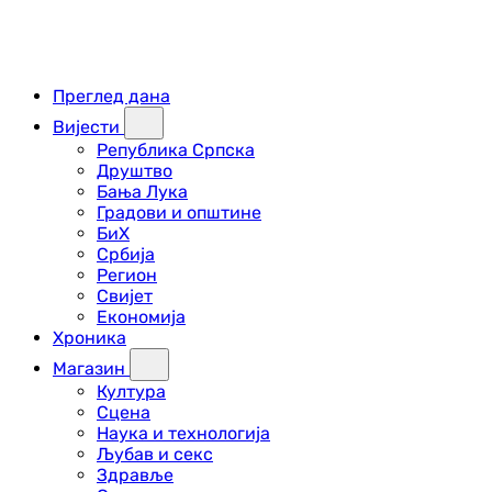
Преглед дана
Вијести
Република Српска
Друштво
Бања Лука
Градови и општине
БиХ
Србија
Регион
Свијет
Економија
Хроника
Магазин
Култура
Сцена
Наука и технологија
Љубав и секс
Здравље