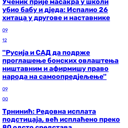
Ученик прије масакра у школи
убио бабу и дједа: Испалио 26
хитаца у другове и наставнике
09
12
''Русија и САД да подрже
проглашење бонских овлаштења
ништавним и афирмишу право
народа на самоопредјељење''
09
00
Трнинић: Редовна исплата
подстицаја, већ исплаћено преко
80 одсто средстава