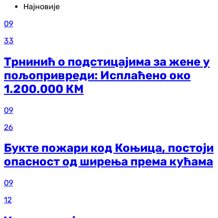
Најновије
09
33
Трнинић о подстицајима за жене у
пољопривреди: Исплаћено око
1.200.000 КМ
09
26
Букте пожари код Коњица, постоји
опасност од ширења према кућама
09
12