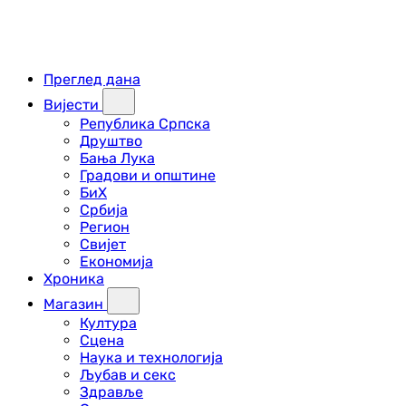
Преглед дана
Вијести
Република Српска
Друштво
Бања Лука
Градови и општине
БиХ
Србија
Регион
Свијет
Економија
Хроника
Магазин
Култура
Сцена
Наука и технологија
Љубав и секс
Здравље