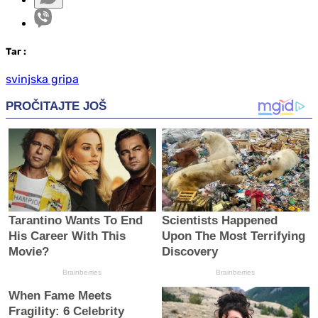
Таг
:
svinjska gripa