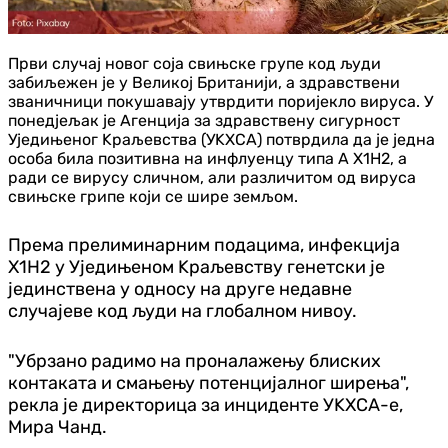
Први случај новог соја свињске групе код људи
забиљежен је у Великој Британији, а здравствени
званичници покушавају утврдити поријекло вируса. У
понедјељак је Агенција за здравствену сигурност
Уједињеног Kраљевства (УKХСА) потврдила да је једна
особа била позитивна на инфлуенцу типа А Х1Н2, а
ради се вирусу сличном, али различитом од вируса
свињске грипе који се шире земљом.
Према прелиминарним подацима, инфекција
Х1Н2 у Уједињеном Kраљевству генетски је
јединствена у односу на друге недавне
случајеве код људи на глобалном нивоу.
"Убрзано радимо на проналажењу блиских
контаката и смањењу потенцијалног ширења",
рекла је директорица за инциденте УKХСА-е,
Мира Чанд.