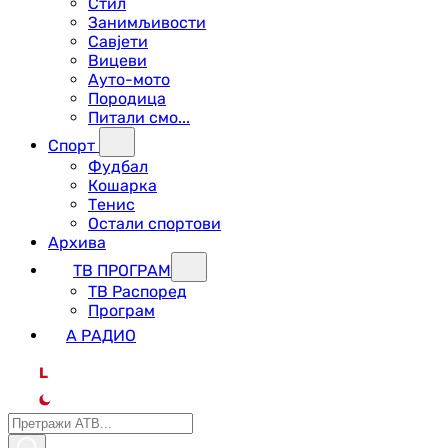
Стил
Занимљивости
Савјети
Вицеви
Ауто-мото
Породица
Питали смо...
Спорт
Фудбал
Кошарка
Тенис
Остали спортови
Архива
ТВ ПРОГРАМ
ТВ Распоред
Програм
А РАДИО
L