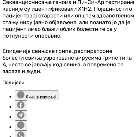
Секвенционисање генома и Пи-Си-Ар тестирање
касније су идентификовали Х1Н2. Појединости о
пацијентовој старости или општем здравственом
стању нису јавно објављене, али познато је да је
пацијент имао блажи облик болести те се у
потпуности опоравио.
Епидемије свињске грипе, респираторне
болести свиња узроковане вирусима грипе типа
А, често се јављају код свиња, а повремено се
заразе и људи.
Подијели:
Линк је копиран!