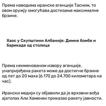
Према наводима иранске агенције Тасним, то
овом оружју омогућава достизање максималне
брзине.
Хаос у Скупштини Албаније: Димне бомбе и
барикаде од столица
Према неименованом извору агенције,
унапријеђена ракета може да достигне брзине
од пет до 20 маха (6.170 до 24.700 километара на
час).
Ирански медији су објавили да је врховни вођа
ајатолах Али Хаменеи приказао ракету јавности.