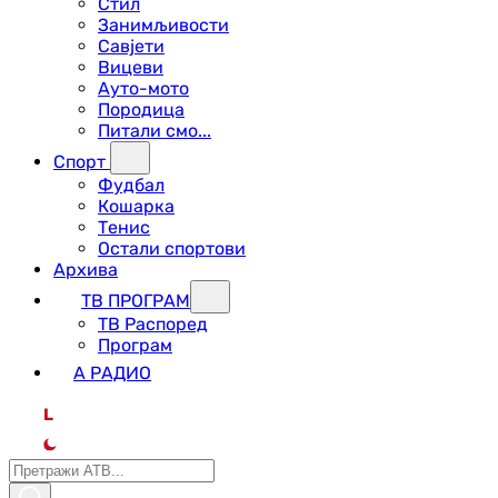
Стил
Занимљивости
Савјети
Вицеви
Ауто-мото
Породица
Питали смо...
Спорт
Фудбал
Кошарка
Тенис
Остали спортови
Архива
ТВ ПРОГРАМ
ТВ Распоред
Програм
А РАДИО
L