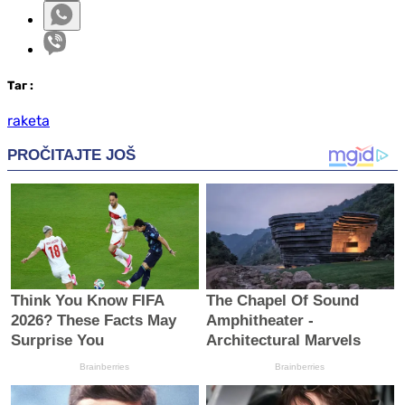
Таг
:
raketa