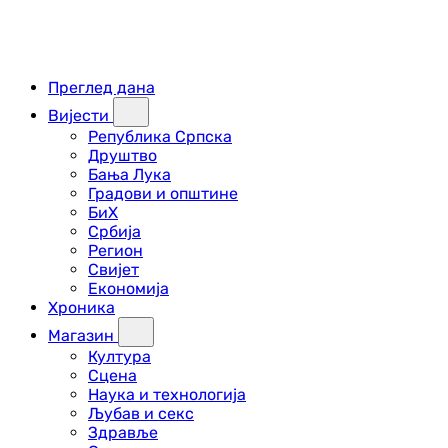
Преглед дана
Вијести
Република Српска
Друштво
Бања Лука
Градови и општине
БиХ
Србија
Регион
Свијет
Економија
Хроника
Магазин
Култура
Сцена
Наука и технологија
Љубав и секс
Здравље