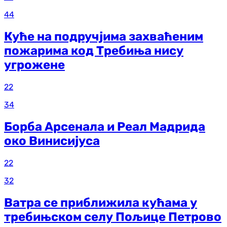
44
Куће на подручјима захваћеним
пожарима код Требиња нису
угрожене
22
34
Борба Арсенала и Реал Мадрида
око Винисијуса
22
32
Ватра се приближила кућама у
требињском селу Пољице Петрово