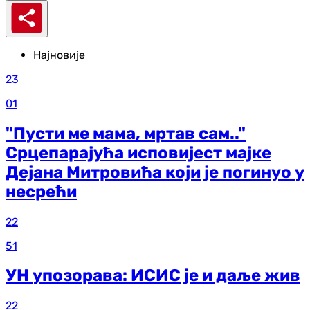
Најновије
23
01
"Пусти ме мама, мртав сам.."
Срцепарајућа исповијест мајке
Дејана Митровића који је погинуо у
несрећи
22
51
УН упозорава: ИСИС је и даље жив
22