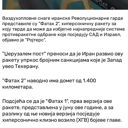
Ваздухопловне снаге иранске Револуционарне гарде
представиле су "Фатах 2", хиперсоничну ракету за
коју тврде да може да избјегне најнапредније системе
противракетне одбране које посједују САД и Израел,
објавио је "Ројтерс".
"Џерузалем пост" преноси да је Иран развио ову
ракету упркос бројним санкцијама које је Запад
увео Техерану.
"Фатах 2" наводно има домет од 1.400
километара.
Подсјећа се да је "Фатах 1", прва верзија ове
ракете, представљена у јуну ове године, а за
разлику од ње новија верзија посједује
хиперсонично клизно возило (ХГВ) бојеве главе.