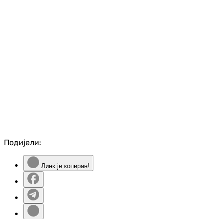
Подијели:
Линк је копиран!