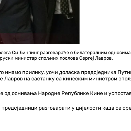
лега Си Ђинпинг разговараће о билатералним односима т
е руски министар спољних послова Сергеј Лавров.
што имамо прилику, уочи доласка предсједника Пут
 је Лавров на састанку са кинеским министром спољ
ине од оснивања Народне Републике Кине и успост
е предсједници разговарати у цијелости када се сре