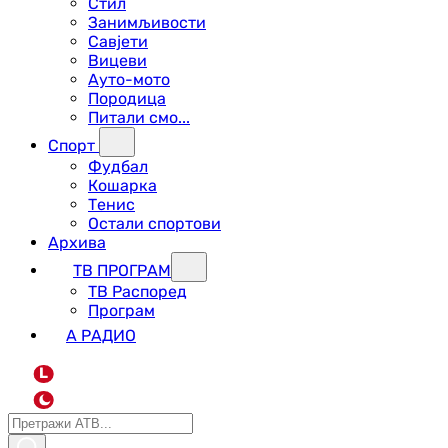
Стил
Занимљивости
Савјети
Вицеви
Ауто-мото
Породица
Питали смо...
Спорт
Фудбал
Кошарка
Тенис
Остали спортови
Архива
ТВ ПРОГРАМ
ТВ Распоред
Програм
А РАДИО
L