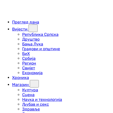
Преглед дана
Вијести
Република Српска
Друштво
Бања Лука
Градови и општине
БиХ
Србија
Регион
Свијет
Економија
Хроника
Магазин
Култура
Сцена
Наука и технологија
Љубав и секс
Здравље