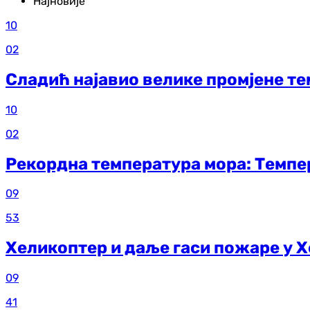
Најновије
10
02
Сладић најавио велике промјене т
10
02
Рекордна температура мора: Темпе
09
53
Хеликоптер и даље гаси пожаре у 
09
41