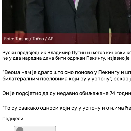
Руски предсједник Владимир Путин и његов кинески ко
ће у два наредна дана бити одржан Пекингу, изјавио ј
"Веома нам је драго што смо поново у Пекингу и 
билатералним пословима који су у успону", рекао
Он је подсјетио да су недавно обиљежене 74 год
"То су свакако односи који су у успону и о њима ћ
Подијели: