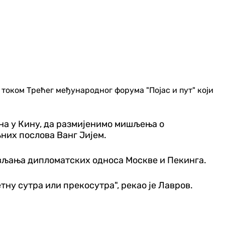
оком Трећег међународног форума "Појас и пут" који
ина у Кину, да размијенимо мишљења о
них послова Ванг Јијем.
ављања дипломатских односа Москве и Пекинга.
тну сутра или прекосутра", рекао је Лавров.