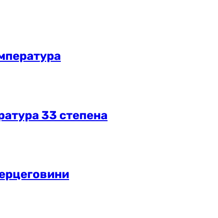
емпература
ратура 33 степена
Херцеговини