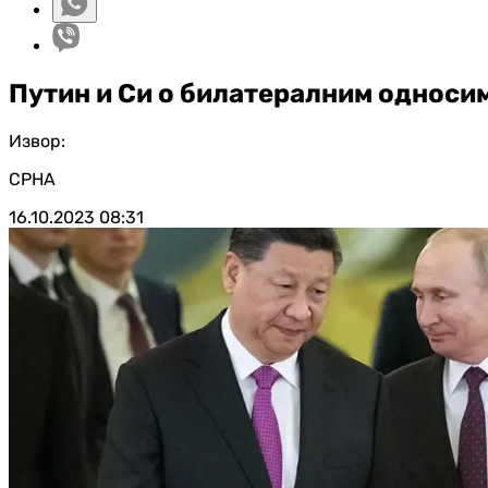
Путин и Си о билатералним односим
Извор:
СРНА
16.10.2023
08:31