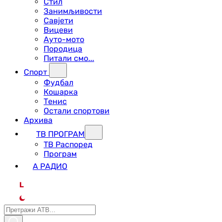
Стил
Занимљивости
Савјети
Вицеви
Ауто-мото
Породица
Питали смо...
Спорт
Фудбал
Кошарка
Тенис
Остали спортови
Архива
ТВ ПРОГРАМ
ТВ Распоред
Програм
А РАДИО
L