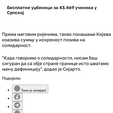
Бесплатни уџбеници за 43.469 ученика у
Српској
Према његовим ријечима, такво понашање Кијева
изазива сумњу у искреност позива на
солидарност.
"Када говоримо о солидарности, нисам баш
сигуран да са обје стране границе исто шватамо
њену дефиницију", додао је Сијарто.
Подијели:
Линк је копиран!