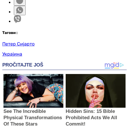
Таг
ови
:
Петер Сијарто
Украјина