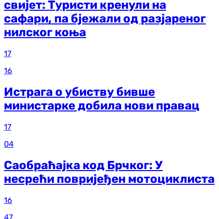
свијет: Туристи кренули на
сафари, па бјежали од разјареног
нилског коња
17
16
Истрага о убиству бивше
министарке добила нови правац
17
04
Саобраћајка код Брчког: У
несрећи повријеђен мотоциклиста
16
47