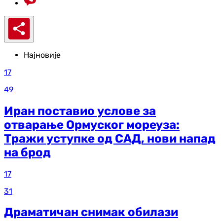
Најновије
17
49
Иран поставио услове за
отварање Ормуског мореуза:
Тражи уступке од САД, нови напад
на брод
17
31
Драматичан снимак обилази