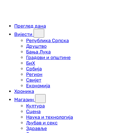
Преглед дана
Вијести
Република Српска
Друштво
Бања Лука
Градови и општине
БиХ
Србија
Регион
Свијет
Економија
Хроника
Магазин
Култура
Сцена
Наука и технологија
Љубав и секс
Здравље