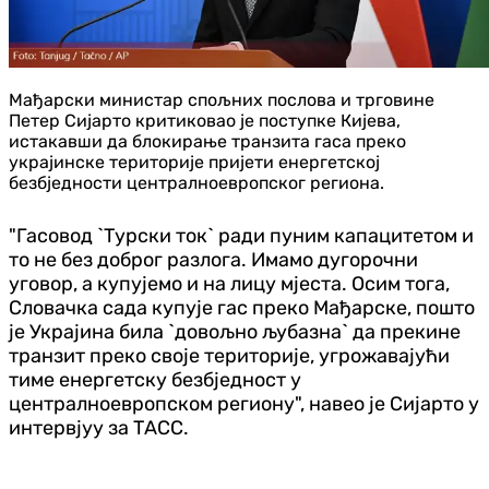
Мађарски министар спољних послова и трговине
Петер Сијарто критиковао је поступке Кијева,
истакавши да блокирање транзита гаса преко
украјинске територије пријети енергетској
безбједности централноевропског региона.
"Гасовод `Турски ток` ради пуним капацитетом и
то не без доброг разлога. Имамо дугорочни
уговор, а купујемо и на лицу мјеста. Осим тога,
Словачка сада купује гас преко Мађарске, пошто
је Украјина била `довољно љубазна` да прекине
транзит преко своје територије, угрожавајући
тиме енергетску безбједност у
централноевропском региону", навео је Сијарто у
интервјуу за ТАСС.