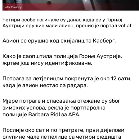
Четири особе погинуле су данас када се у Горњој
Аустрији срушио мали авион, пренио је портал vot.at.
Авион се срушио код скијалишта Касберг.
Како је саопштила полиција Горње Аустрије,
жртве још нису идентификоване.
Потрага за летјелицом покренута је око 12 сати,
када је авион нестао са радара.
Мјере потраге и спасавања отежане су због
зимских услова, рекла је портпаролка
полиције
Barbara Ridl
за APA.
Послије око сат и по претраге, први дијелови
олупине мале летјелице са четири сједишта