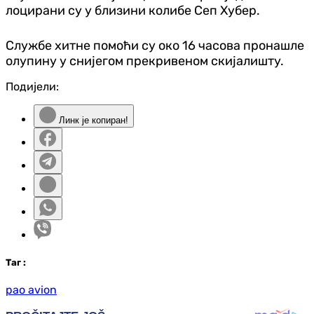
лоцирани су у близини колибе Сеп Хубер.
Службе хитне помоћи су око 16 часова пронашле
олупину у снијегом прекривеном скијалишту.
Подијели:
Линк је копиран!
Таг
:
pao avion