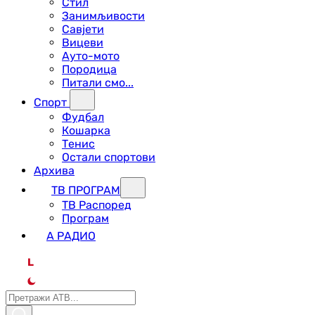
Стил
Занимљивости
Савјети
Вицеви
Ауто-мото
Породица
Питали смо...
Спорт
Фудбал
Кошарка
Тенис
Остали спортови
Архива
ТВ ПРОГРАМ
ТВ Распоред
Програм
А РАДИО
L