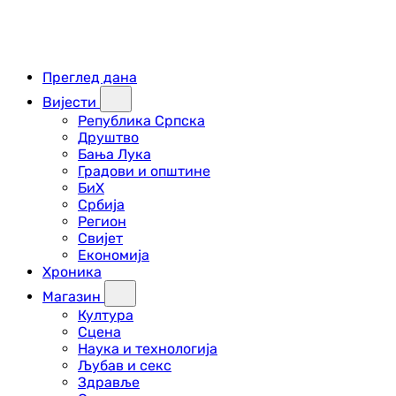
Преглед дана
Вијести
Република Српска
Друштво
Бања Лука
Градови и општине
БиХ
Србија
Регион
Свијет
Економија
Хроника
Магазин
Култура
Сцена
Наука и технологија
Љубав и секс
Здравље