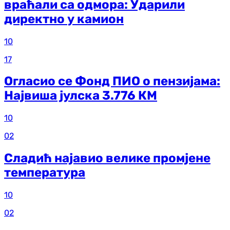
враћали са одмора: Ударили
директно у камион
10
17
Огласио се Фонд ПИО о пензијама:
Највиша јулска 3.776 КМ
10
02
Сладић најавио велике промјене
температура
10
02