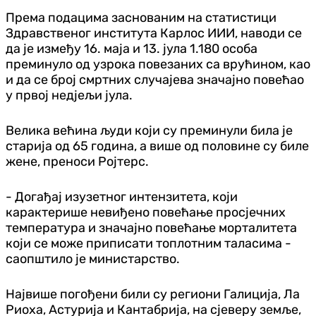
Према подацима заснованим на статистици
Здравственог института Карлос ИИИ, наводи се
да је између 16. маја и 13. јула 1.180 особа
преминуло од узрока повезаних са врућином, као
и да се број смртних случајева значајно повећао
у првој недјељи јула.
Велика већина људи који су преминули била је
старија од 65 година, а више од половине су биле
жене, преноси Ројтерс.
- Догађај изузетног интензитета, који
карактерише невиђено повећање просјечних
температура и значајно повећање морталитета
који се може приписати топлотним таласима -
саопштило је министарство.
Највише погођени били су региони Галиција, Ла
Риоха, Астурија и Кантабрија, на сјеверу земље,