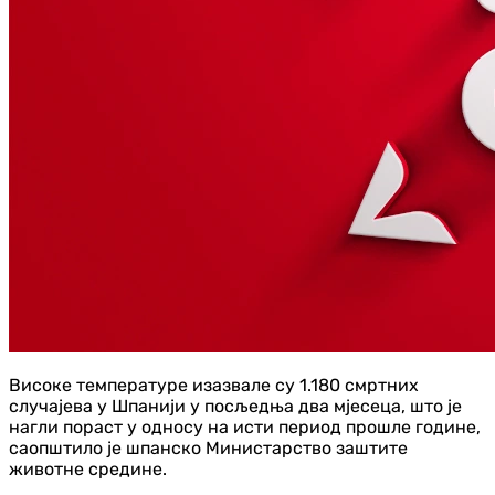
Високе температуре изазвале су 1.180 смртних
случајева у Шпанији у посљедња два мјесеца, што је
нагли пораст у односу на исти период прошле године,
саопштило је шпанско Министарство заштите
животне средине.