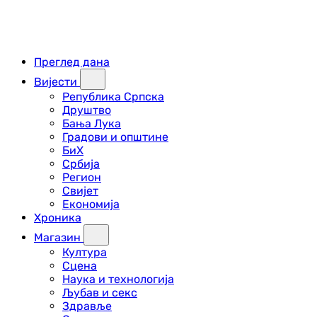
Преглед дана
Вијести
Република Српска
Друштво
Бања Лука
Градови и општине
БиХ
Србија
Регион
Свијет
Економија
Хроника
Магазин
Култура
Сцена
Наука и технологија
Љубав и секс
Здравље