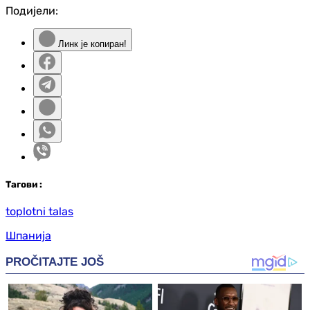
Подијели:
Линк је копиран!
Таг
ови
:
toplotni talas
Шпанија