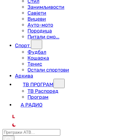
Стил
Занимљивости
Савјети
Вицеви
Ауто-мото
Породица
Питали смо...
Спорт
Фудбал
Кошарка
Тенис
Остали спортови
Архива
ТВ ПРОГРАМ
ТВ Распоред
Програм
А РАДИО
L