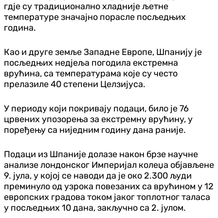
гдје су традиционално хладније љетне
температуре значајно порасле посљедњих
година.
Као и друге земље Западне Европе, Шпанију је
посљедњих недјеља погодила екстремна
врућина, са температурама које су често
прелазиле 40 степени Целзијуса.
У периоду који покривају подаци, било је 76
црвених упозорења за екстремну врућину, у
поређењу са ниједним годину дана раније.
Подаци из Шпаније долазе након брзе научне
анализе лондонског Империјал колеџа објављене
9. јула, у којој се наводи да је око 2.300 људи
преминуло од узрока повезаних са врућином у 12
европских градова током јаког топлотног таласа
у посљедњих 10 дана, закључно са 2. јулом.