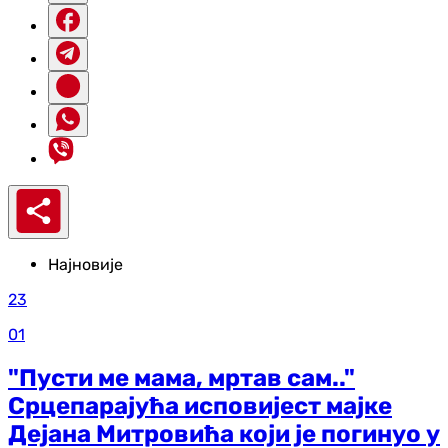
Најновије
23
01
"Пусти ме мама, мртав сам.."
Срцепарајућа исповијест мајке
Дејана Митровића који је погинуо у