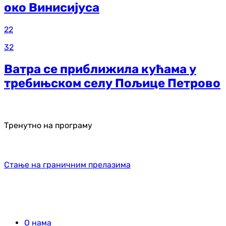
око Винисијуса
22
32
Ватра се приближила кућама у
требињском селу Пољице Петрово
Тренутно на програму
Стање на граничним прелазима
О нама