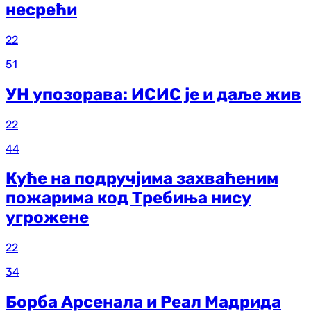
несрећи
22
51
УН упозорава: ИСИС је и даље жив
22
44
Куће на подручјима захваћеним
пожарима код Требиња нису
угрожене
22
34
Борба Арсенала и Реал Мадрида