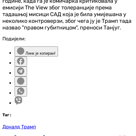
године, када га је комичарка критиковала у
емисији The View због толеранције према
тадашњој мисици САД која је била умијешана у
неколико контроверзи, због чега ју је Трамп тада
назвао "правом губитницом", преноси Танјуг.
Подијели:
Линк је копиран!
Таг
:
Доналд Трамп