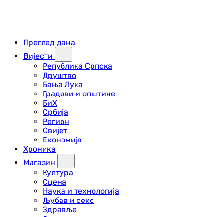
Преглед дана
Вијести
Република Српска
Друштво
Бања Лука
Градови и општине
БиХ
Србија
Регион
Свијет
Економија
Хроника
Магазин
Култура
Сцена
Наука и технологија
Љубав и секс
Здравље