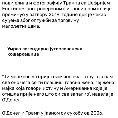
подијелила и фотографију Трампа са Џефријем
Епстином, контроверзним финансијером који је
преминуо у затвору 2019. године док је чекао
суђење због оптужби за трговину
малољетницама.
Умрла легендарна југословенска
кошаркашица
"Ти мене зовеш пријетњом човјечанству, а ја сам
све оно чега се ти плашиш: гласна жена, геј жена,
мајка која говори истину и Американка која је
отишла прије него што си све запалио", навела је
О'Донел.
О'Донел и Трамп у јавном су сукобу од 2006.