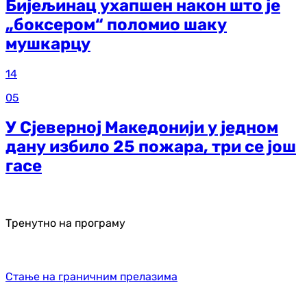
Бијељинац ухапшен након што је
„боксером“ поломио шаку
мушкарцу
14
05
У Сјеверној Македонији у једном
дану избило 25 пожара, три се још
гасе
Тренутно на програму
Стање на граничним прелазима