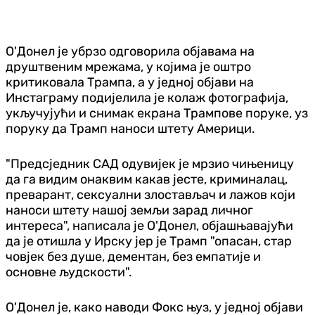
О'Донел је убрзо одговорила објавама на
друштвеним мрежама, у којима је оштро
критиковала Трампа, а у једној објави на
Инстаграму подијелила је колаж фотографија,
укључујући и снимак екрана Трампове поруке, уз
поруку да Трамп наноси штету Америци.
"Предсједник САД одувијек је мрзио чињеницу
да га видим онаквим какав јесте, криминалац,
преварант, сексуални злостављач и лажов који
наноси штету нашој земљи зарад личног
интереса", написала је О'Донел, објашњавајући
да је отишла у Ирску јер је Трамп "опасан, стар
човјек без душе, дементан, без емпатије и
основне људскости".
О'Донел је, како наводи Фокс њуз, у једној објави