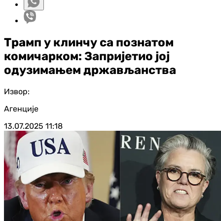
Трамп у клинчу са познатом
комичарком: Запријетио јој
одузимањем држављанства
Извор:
Агенције
13.07.2025
11:18