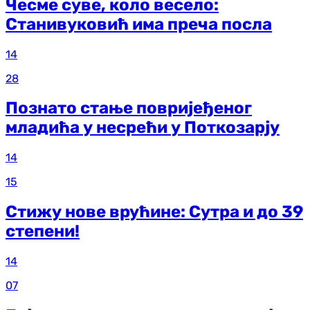
Чесме суве, коло весело:
Станивуковић има преча посла
14
28
Познато стање повријеђеног
младића у несрећи у Поткозарју
14
15
Стижу нове врућине: Сутра и до 39
степени!
14
07