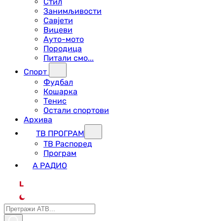
Стил
Занимљивости
Савјети
Вицеви
Ауто-мото
Породица
Питали смо...
Спорт
Фудбал
Кошарка
Тенис
Остали спортови
Архива
ТВ ПРОГРАМ
ТВ Распоред
Програм
А РАДИО
L