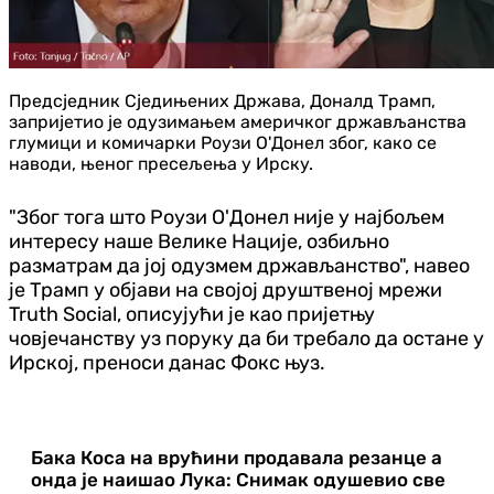
Предсједник Сједињених Држава, Доналд Трамп,
запријетио је одузимањем америчког држављанства
глумици и комичарки Роузи О'Донел због, како се
наводи, њеног пресељења у Ирску.
"Због тога што Роузи О'Донел није у најбољем
интересу наше Велике Нације, озбиљно
разматрам да јој одузмем држављанство", навео
је Трамп у објави на својој друштвеној мрежи
Truth Social, описујући је као пријетњу
човјечанству уз поруку да би требало да остане у
Ирској, преноси данас Фокс њуз.
Бака Коса на врућини продавала резанце а
онда је наишао Лука: Снимак одушевио све