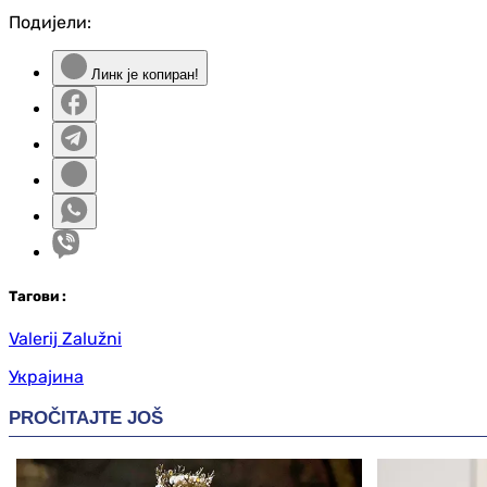
Подијели:
Линк је копиран!
Таг
ови
:
Valerij Zalužni
Украјина