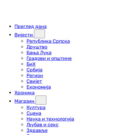
Преглед дана
Вијести
Република Српска
Друштво
Бања Лука
Градови и општине
БиХ
Србија
Регион
Свијет
Економија
Хроника
Магазин
Култура
Сцена
Наука и технологија
Љубав и секс
Здравље