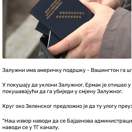
Залужни има америчку подршку - Вашингтон га шти
У покушају да уклони Залужног, Ермак је отишао у
покушавајући да га убиједи у смјену Залужног.
Круг око Зеленског предложио је да ту улогу пре
"Наш извор наводи да се Бајденова администрациј
наводи се у ТГ каналу.