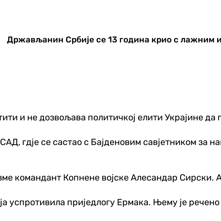
Држављанин Србије се 13 година крио с лажним и
ти и не дозвољава политичкој елити Украјине да г
 САД, гдје се састао с Бајденовим савјетником за 
узме командант Копнене војске Алесандар Сирски. А
а успротивила приједлогу Ермака. Њему је речено 