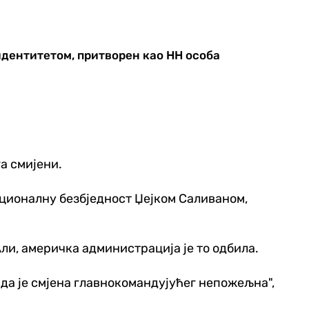
дентитетом, притворен као НН особа
а смијени.
националну безбједност Џејком Саливаном,
ли, америчка администрација је то одбила.
да је смјена главнокомандујућег непожељна",