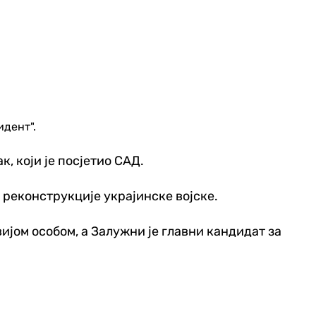
идент".
, који је посјетио САД.
в реконструкције украјинске војске.
јом особом, а Залужни је главни кандидат за