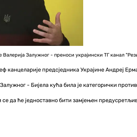
е Валерија Залужног - преноси украјински ТГ канал "Рез
шеф канцеларије предсједника Украјине Андреј Ермак
у Залужног - Бијела кућа била је категорички проти
се да ће једноставно бити замјењен предусретљиви