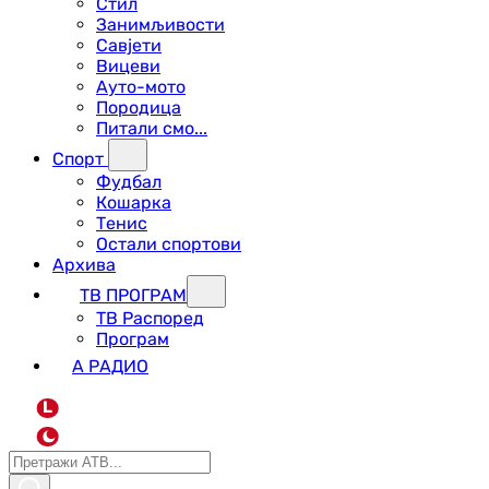
Стил
Занимљивости
Савјети
Вицеви
Ауто-мото
Породица
Питали смо...
Спорт
Фудбал
Кошарка
Тенис
Остали спортови
Архива
ТВ ПРОГРАМ
ТВ Распоред
Програм
А РАДИО
L