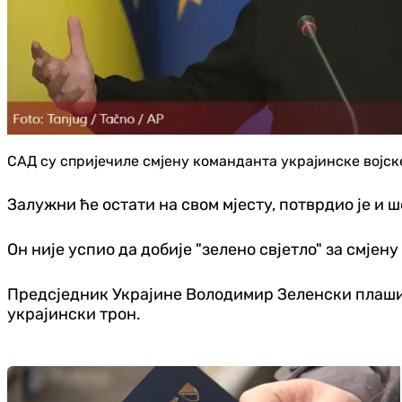
САД су спријечиле смјену команданта украјинске војск
Залужни ће остати на свом мјесту, потврдио је и 
Он није успио да добије "зелено свјетло" за смјен
Предсједник Украјине Володимир Зеленски плаши 
украјински трон.