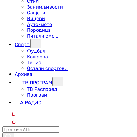
Стил
Занимљивости
Савјети
Вицеви
Ауто-мото
Породица
Питали смо...
Спорт
Фудбал
Кошарка
Тенис
Остали спортови
Архива
ТВ ПРОГРАМ
ТВ Распоред
Програм
А РАДИО
L