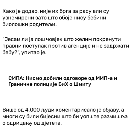
Како је додао, није их брга за расу али су
узнемирени зато што обоје нису бебини
биолошки родитељи.
"Јесам ли ја лош човјек што желим покренути
правни поступак против агенције и не задржати
бебу?“, упитао је.
СИПА: Нисмо добили одговоре од МИП-а и
Граничне полиције БиХ о Шмиту
Више од 4.000 људи коментарисало је објаву, а
многи су били бијесни што би уопште размишља
о одрицању од дјетета.