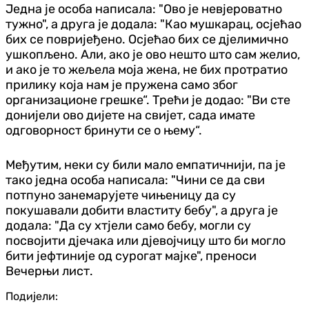
Једна је особа написала: "Ово је невјероватно
тужно", а друга је додала: "Као мушкарац, осјећао
бих се повријеђено. Осјећао бих се дјелимично
ушкопљено. Али, ако је ово нешто што сам желио,
и ако је то жељела моја жена, не бих протратио
прилику која нам је пружена само због
организационе грешке“. Трећи је додао: "Ви сте
донијели ово дијете на свијет, сада имате
одговорност бринути се о њему“.
Међутим, неки су били мало емпатичнији, па је
тако једна особа написала: "Чини се да сви
потпуно занемарујете чињеницу да су
покушавали добити властиту бебу", а друга је
додала: "Да су хтјели само бебу, могли су
посвојити дјечака или дјевојчицу што би могло
бити јефтиније од сурогат мајке", преноси
Вечерњи лист.
Подијели: