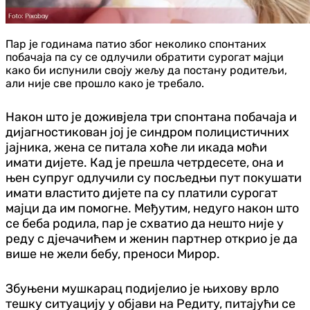
Пар је годинама патио због неколико спонтаних
побачаја па су се одлучили обратити сурогат мајци
како би испунили своју жељу да постану родитељи,
али није све прошло како је требало.
Након што је доживјела три спонтана побачаја и
дијагностикован јој је синдром полицистичних
јајника, жена се питала хоће ли икада моћи
имати дијете. Кад је прешла четрдесете, она и
њен супруг одлучили су посљедњи пут покушати
имати властито дијете па су платили сурогат
мајци да им помогне. Међутим, недуго након што
се беба родила, пар је схватио да нешто није у
реду с дјечачићем и женин партнер открио је да
више не жели бебу, преноси Мирор.
Збуњени мушкарац подијелио је њихову врло
тешку ситуацију у објави на Редиту, питајући се