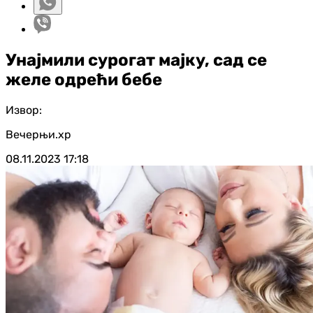
Унајмили сурогат мајку, сад се
желе одрећи бебе
Извор:
Вечерњи.хр
08.11.2023
17:18