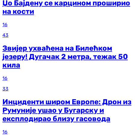
Џо Бајдену се карцином проширио
на кости
16
43
Звијер ухваћена на Билећком
језеру! Дугачак 2 метра, тежак 50
кила
16
33
Инциденти широм Европе: Дрон из
Румуније ушао у Бугарску и
експлодирао близу гасовода
16