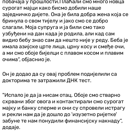
побачаја у прошлости.Плаћали смо много новца
сурогат мајци како бисмо добили наше
заједничко дијете. Она је била добра жена која се
бринула о свом тијелу и јако смо се добро
слагали. Моја супруга и ја били смо тако
узбуђени на дан када је родила, али кад сам
видио бебу знао сам да нешто није у реду. Беба је
имала азијске црте лица, црну косу и смеђе очи,
а ми смо обоје бијелци с плавом косом и плавим
очима“, објаснио је.
Он је додао да су овај проблем подијелили са
докторима те затражили ДНК тест.
"Испало је да ја нисам отац. Обоје смо стварно
схрвани због овога и контактирали смо сурогат
мајку и банку сперме и они су спровели истрагу
и рекли нам да је дошло до 'изузетно ријетке'
забуне те нам понудили финансијску накнаду“,
додаје.