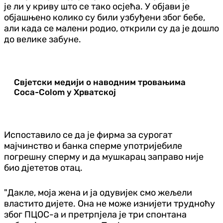
је ли у криву што се тако осјећа. У објави је
објашњено колико су били узбуђени због бебе,
али када се малени родио, открили су да је дошло
до велике забуне.
Свјетски медији о наводним тровањима
Coca-Colom у Хрватској
Испоставило се да је фирма за сурогат
мајчинство и банка сперме употријебиле
погрешну сперму и да мушкарац заправо није
био дјететов отац.
"Дакле, моја жена и ја одувијек смо жељели
властито дијете. Она не може изнијети трудноћу
због ПЦОС-а и претрпјела је три спонтана