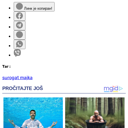
Линк је копиран!
Таг
:
surogat majka