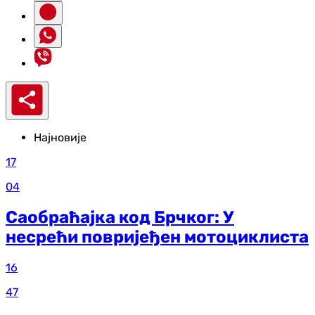
Најновије
17
04
Саобраћајка код Брчког: У
несрећи повријеђен мотоциклиста
16
47