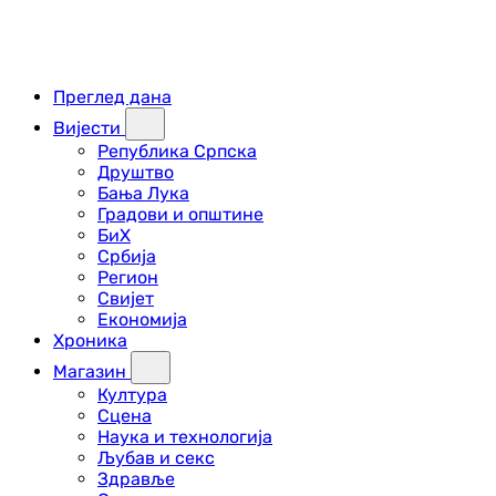
Преглед дана
Вијести
Република Српска
Друштво
Бања Лука
Градови и општине
БиХ
Србија
Регион
Свијет
Економија
Хроника
Магазин
Култура
Сцена
Наука и технологија
Љубав и секс
Здравље