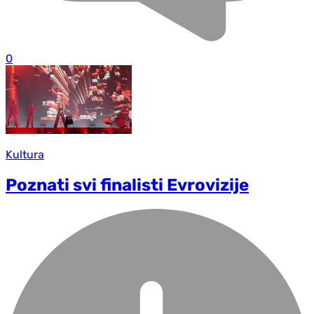
0
Kultura
Poznati svi finalisti Evrovizije