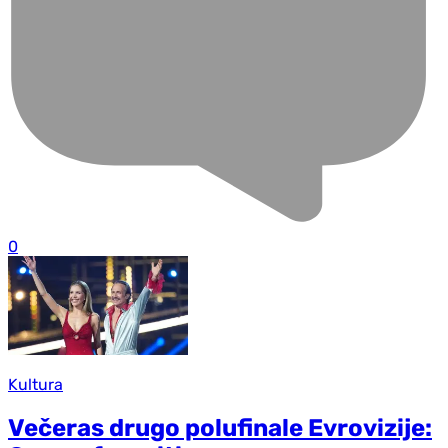
0
Kultura
Večeras drugo polufinale Evrovizije: