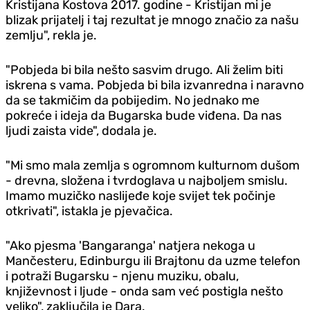
Kristijana Kostova 2017. godine - Kristijan mi je
blizak prijatelj i taj rezultat je mnogo značio za našu
zemlju", rekla je.
"Pobjeda bi bila nešto sasvim drugo. Ali želim biti
iskrena s vama. Pobjeda bi bila izvanredna i naravno
da se takmičim da pobijedim. No jednako me
pokreće i ideja da Bugarska bude viđena. Da nas
ljudi zaista vide", dodala je.
"Mi smo mala zemlja s ogromnom kulturnom dušom
- drevna, složena i tvrdoglava u najboljem smislu.
Imamo muzičko naslijeđe koje svijet tek počinje
otkrivati", istakla je pjevačica.
"Ako pjesma 'Bangaranga' natjera nekoga u
Mančesteru, Edinburgu ili Brajtonu da uzme telefon
i potraži Bugarsku - njenu muziku, obalu,
književnost i ljude - onda sam već postigla nešto
veliko", zaključila je Dara.