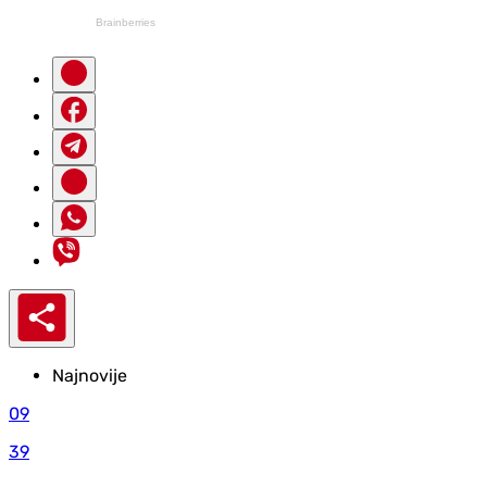
Najnovije
09
39