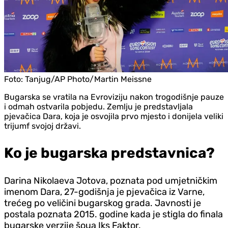
Foto:
Tanjug/AP Photo/Martin Meissne
Bugarska se vratila na Evroviziju nakon trogodišnje pauze
i odmah ostvarila pobjedu. Zemlju je predstavljala
pjevačica Dara, koja je osvojila prvo mjesto i donijela veliki
trijumf svojoj državi.
Ko je bugarska predstavnica?
Darina Nikolaeva Jotova, poznata pod umjetničkim
imenom Dara, 27-godišnja je pjevačica iz Varne,
trećeg po veličini bugarskog grada. Javnosti je
postala poznata 2015. godine kada je stigla do finala
bugarske verzije šoua Iks Faktor.