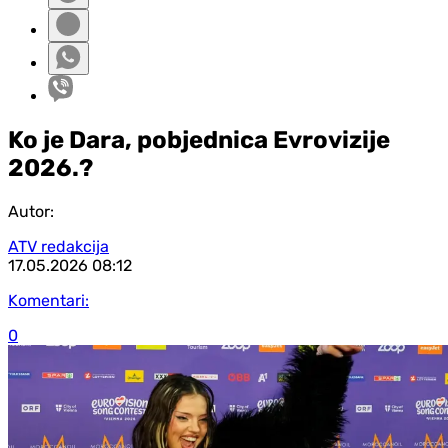
Ko je Dara, pobjednica Evrovizije
2026.?
Autor:
ATV redakcija
17.05.2026
08:12
Komentari:
0