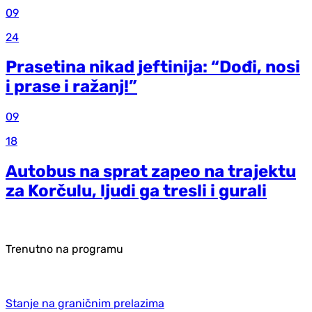
09
24
Prasetina nikad jeftinija: “Dođi, nosi
i prase i ražanj!”
09
18
Autobus na sprat zapeo na trajektu
za Korčulu, ljudi ga tresli i gurali
Trenutno na programu
Stanje na graničnim prelazima