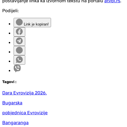
postavljanje linka ka izvornom tekstu na portalu
atvbl.rs
.
Podijeli:
Link je kopiran!
Tag
ovi
:
Dara Evrovizija 2026.
Bugarska
pobjednica Evrovizije
Bangaranga