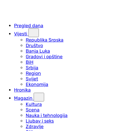
Pregled dana
Vijesti
Republika Srpska
Društvo
Banja Luka
Gradovi i opštine
BiH
Srbija
Region
Svijet
Ekonomija
Hronika
Magazin
Kultura
Scena
Nauka i tehnologija
Ljubav i seks
Zdravlje