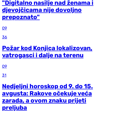
"Digitalno nasilje nad ženama i
djevojčicama nije dovoljno
prepoznato"
09
36
Požar kod Konjica lokalizovan,
vatrogasci i dalje na terenu
09
31
Nedjeljni horoskop od 9. do 15.
avgusta: Rakove očekuje veća
zarada, a ovom znaku prijeti
preljuba