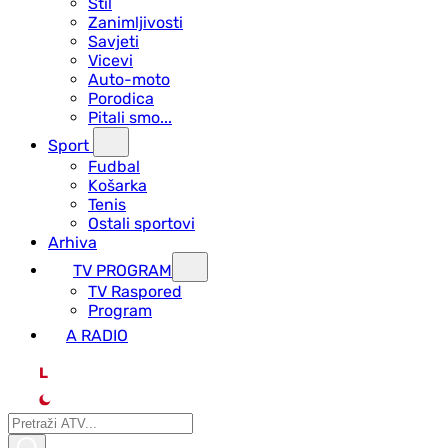
Stil
Zanimljivosti
Savjeti
Vicevi
Auto-moto
Porodica
Pitali smo...
Sport
Fudbal
Košarka
Tenis
Ostali sportovi
Arhiva
TV PROGRAM
ТV Raspored
Program
A RADIO
L