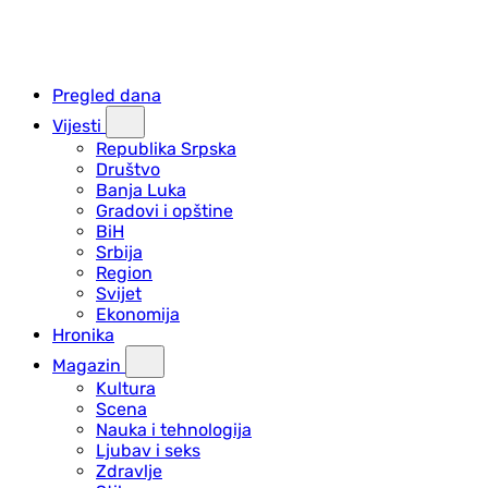
Pregled dana
Vijesti
Republika Srpska
Društvo
Banja Luka
Gradovi i opštine
BiH
Srbija
Region
Svijet
Ekonomija
Hronika
Magazin
Kultura
Scena
Nauka i tehnologija
Ljubav i seks
Zdravlje