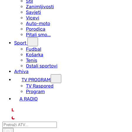
Stil
Zanimljivosti
Savjeti
Vicevi
Auto-moto
Porodica
Pitali smo...
Sport
Fudbal
Košarka
Tenis
Ostali sportovi
Arhiva
TV PROGRAM
ТV Raspored
Program
A RADIO
L