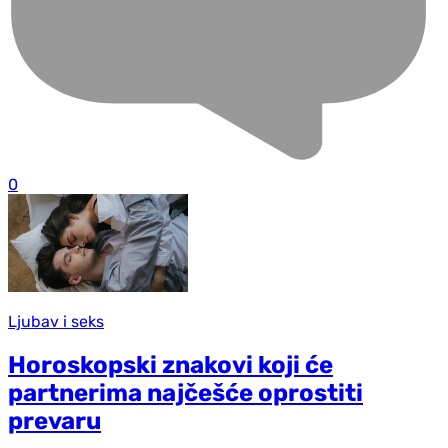
0
Ljubav i seks
Horoskopski znakovi koji će
partnerima najčešće oprostiti
prevaru