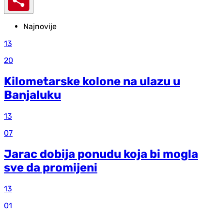
Najnovije
13
20
Kilometarske kolone na ulazu u
Banjaluku
13
07
Jarac dobija ponudu koja bi mogla
sve da promijeni
13
01