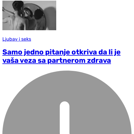
Ljubav i seks
Samo jedno pitanje otkriva da li je
vaša veza sa partnerom zdrava