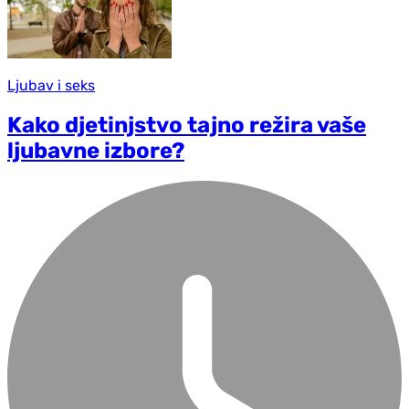
Ljubav i seks
Kako d‌jetinjstvo tajno režira vaše
ljubavne izbore?