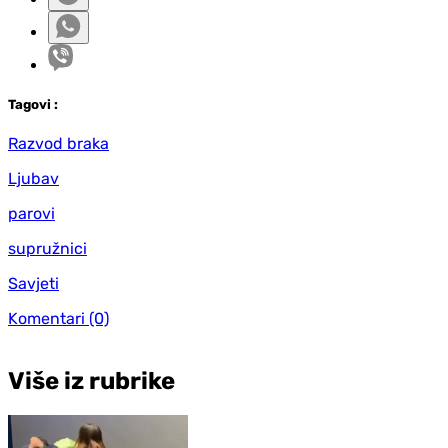
Tag
ovi
:
Razvod braka
Ljubav
parovi
supružnici
Savjeti
Komentari
(0)
Više iz rubrike