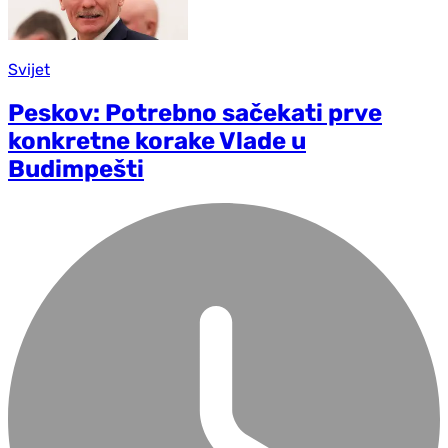
Svijet
Peskov: Potrebno sačekati prve
konkretne korake Vlade u
Budimpešti