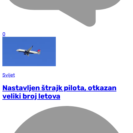
0
Svijet
Nastavljen štrajk pilota, otkazan
veliki broj letova