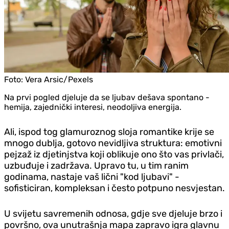
Foto:
Vera Arsic/Pexels
Na prvi pogled d‌jeluje da se ljubav dešava spontano -
hemija, zajednički interesi, neodoljiva energija.
Ali, ispod tog glamuroznog sloja romantike krije se
mnogo dublja, gotovo nevidljiva struktura: emotivni
pejzaž iz d‌jetinjstva koji oblikuje ono što vas privlači,
uzbuđuje i zadržava. Upravo tu, u tim ranim
godinama, nastaje vaš lični "kod ljubavi" -
sofisticiran, kompleksan i često potpuno nesvjestan.
U svijetu savremenih odnosa, gd‌je sve d‌jeluje brzo i
površno, ova unutrašnja mapa zapravo igra glavnu