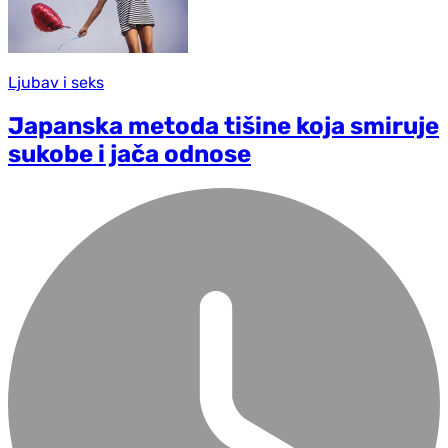
Ljubav i seks
Japanska metoda tišine koja smiruje
sukobe i jača odnose