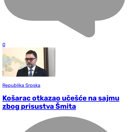
0
Republika Srpska
Košarac otkazao učešće na sajmu
zbog prisustva Šmita