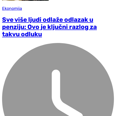
Ekonomija
Sve više ljudi odlaže odlazak u
penziju: Ovo je ključni razlog za
takvu odluku