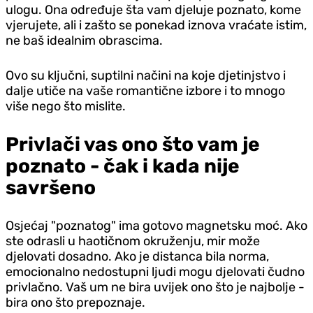
ulogu. Ona određuje šta vam d‌jeluje poznato, kome
vjerujete, ali i zašto se ponekad iznova vraćate istim,
ne baš idealnim obrascima.
Ovo su ključni, suptilni načini na koje d‌jetinjstvo i
dalje utiče na vaše romantične izbore i to mnogo
više nego što mislite.
Privlači vas ono što vam je
poznato - čak i kada nije
savršeno
Osjećaj "poznatog" ima gotovo magnetsku moć. Ako
ste odrasli u haotičnom okruženju, mir može
d‌jelovati dosadno. Ako je distanca bila norma,
emocionalno nedostupni ljudi mogu d‌jelovati čudno
privlačno. Vaš um ne bira uvijek ono što je najbolje -
bira ono što prepoznaje.