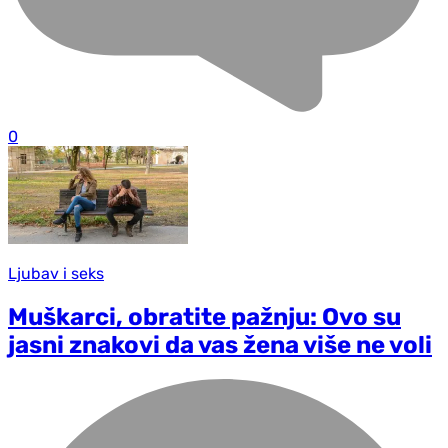
0
Ljubav i seks
Muškarci, obratite pažnju: Ovo su
jasni znakovi da vas žena više ne voli