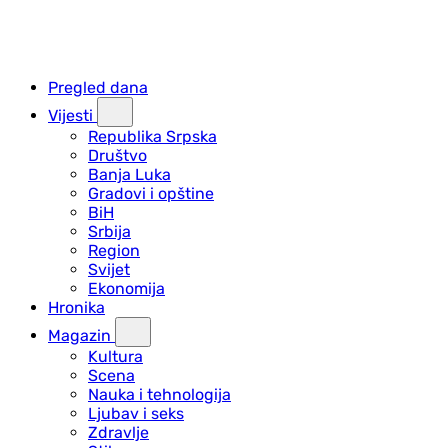
Pregled dana
Vijesti
Republika Srpska
Društvo
Banja Luka
Gradovi i opštine
BiH
Srbija
Region
Svijet
Ekonomija
Hronika
Magazin
Kultura
Scena
Nauka i tehnologija
Ljubav i seks
Zdravlje