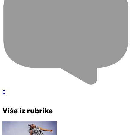
0
Više iz rubrike