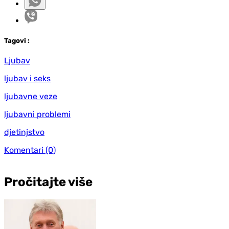
Tag
ovi
:
Ljubav
ljubav i seks
ljubavne veze
ljubavni problemi
djetinjstvo
Komentari
(0)
Pročitajte više