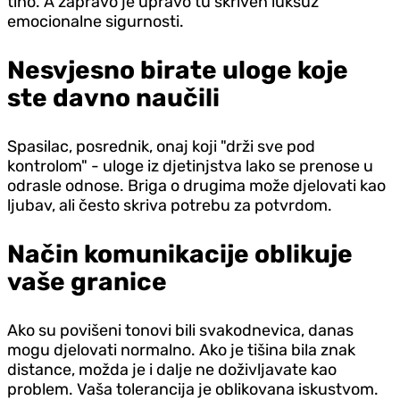
tiho. A zapravo je upravo tu skriven luksuz
emocionalne sigurnosti.
Nesvjesno birate uloge koje
ste davno naučili
Spasilac, posrednik, onaj koji "drži sve pod
kontrolom" - uloge iz d‌jetinjstva lako se prenose u
odrasle odnose. Briga o drugima može d‌jelovati kao
ljubav, ali često skriva potrebu za potvrdom.
Način komunikacije oblikuje
vaše granice
Ako su povišeni tonovi bili svakodnevica, danas
mogu d‌jelovati normalno. Ako je tišina bila znak
distance, možda je i dalje ne doživljavate kao
problem. Vaša tolerancija je oblikovana iskustvom.