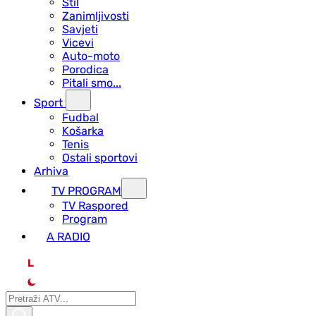
Stil
Zanimljivosti
Savjeti
Vicevi
Auto-moto
Porodica
Pitali smo...
Sport
Fudbal
Košarka
Tenis
Ostali sportovi
Arhiva
TV PROGRAM
ТV Raspored
Program
A RADIO
L