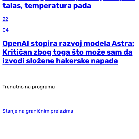
talas, temperatura pada
22
04
OpenAI stopira razvoj modela Astra:
Kritičan zbog toga što može sam da
izvodi složene hakerske napade
Trenutno na programu
Stanje na graničnim prelazima