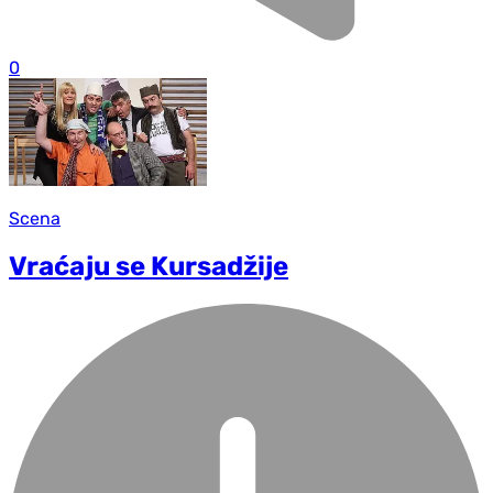
0
Scena
Vraćaju se Kursadžije