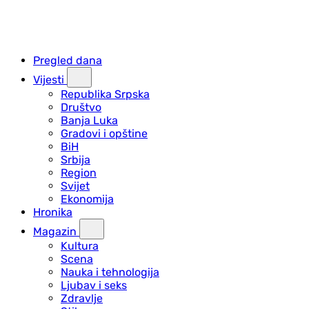
Pregled dana
Vijesti
Republika Srpska
Društvo
Banja Luka
Gradovi i opštine
BiH
Srbija
Region
Svijet
Ekonomija
Hronika
Magazin
Kultura
Scena
Nauka i tehnologija
Ljubav i seks
Zdravlje