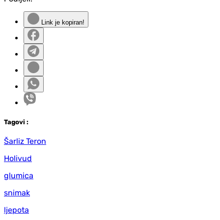
Link je kopiran!
Tag
ovi
:
Šarliz Teron
Holivud
glumica
snimak
ljepota