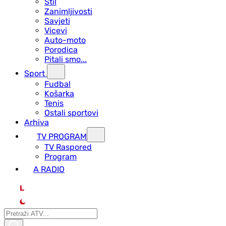
Stil
Zanimljivosti
Savjeti
Vicevi
Auto-moto
Porodica
Pitali smo...
Sport
Fudbal
Košarka
Tenis
Ostali sportovi
Arhiva
TV PROGRAM
ТV Raspored
Program
A RADIO
L