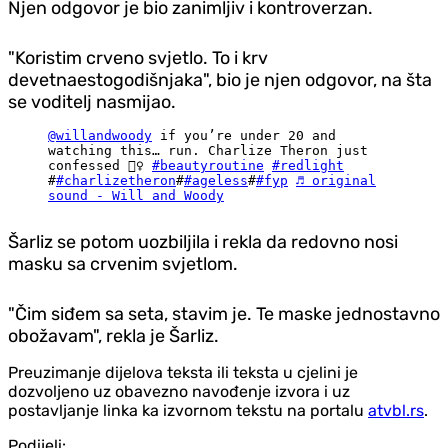
Njen odgovor je bio zanimljiv i kontroverzan.
"Koristim crveno svjetlo. To i krv
devetnaestogodišnjaka", bio je njen odgovor, na šta
se voditelj nasmijao.
@willandwoody
if you’re under 20 and
watching this… run. Charlize Theron just
confessed 🧛‍♀️
#beautyroutine
#redlight
#
#charlizetheron
#
#ageless
#
#fyp
♬ original
sound - Will and Woody
Šarliz se potom uozbiljila i rekla da redovno nosi
masku sa crvenim svjetlom.
"Čim siđem sa seta, stavim je. Te maske jednostavno
obožavam", rekla je Šarliz.
Preuzimanje dijelova teksta ili teksta u cjelini je
dozvoljeno uz obavezno navođenje izvora i uz
postavljanje linka ka izvornom tekstu na portalu
atvbl.rs
.
Podijeli: