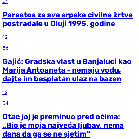
01
Parastos za sve srpske civilne žrtve
postradale u Oluji 1995. godine
12
56
Gajić: Gradska vlast u Banjaluci kao
Marija Antoaneta - nemaju vodu,
dajte im besplatan ulaz na bazen
12
54
Otac joj je preminuo pred očima:
„Bio je moja najveća ljubav, nema
dana da ga se ne sjetim“