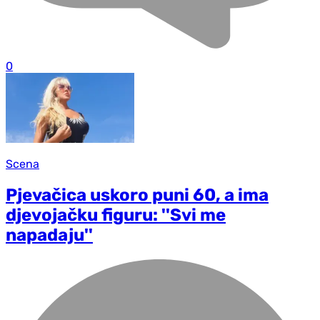
0
Scena
Pjevačica uskoro puni 60, a ima
djevojačku figuru: ''Svi me
napadaju''