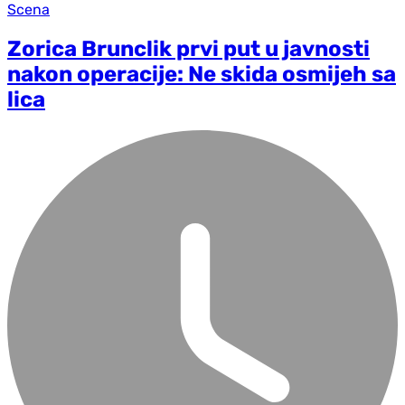
Scena
Zorica Brunclik prvi put u javnosti
nakon operacije: Ne skida osmijeh sa
lica