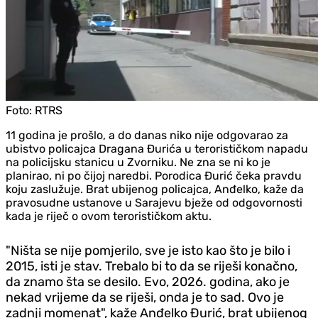
Foto:
RTRS
11 godina je prošlo, a do danas niko nije odgovarao za
ubistvo policajca Dragana Đurića u terorističkom napadu
na policijsku stanicu u Zvorniku. Ne zna se ni ko je
planirao, ni po čijoj naredbi. Porodica Đurić čeka pravdu
koju zaslužuje. Brat ubijenog policajca, Anđelko, kaže da
pravosudne ustanove u Sarajevu bježe od odgovornosti
kada je riječ o ovom terorističkom aktu.
"Ništa se nije pomjerilo, sve je isto kao što je bilo i
2015, isti je stav. Trebalo bi to da se riješi konačno,
da znamo šta se desilo. Evo, 2026. godina, ako je
nekad vrijeme da se riješi, onda je to sad. Ovo je
zadnji momenat", kaže Anđelko Đurić, brat ubijenog