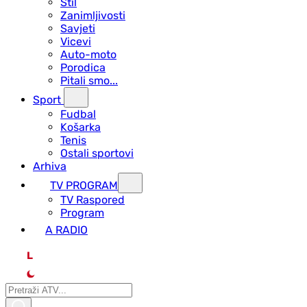
Stil
Zanimljivosti
Savjeti
Vicevi
Auto-moto
Porodica
Pitali smo...
Sport
Fudbal
Košarka
Tenis
Ostali sportovi
Arhiva
TV PROGRAM
ТV Raspored
Program
A RADIO
L