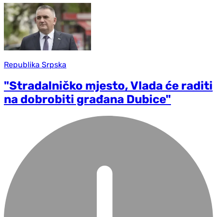
Republika Srpska
"Stradalničko mjesto, Vlada će raditi
na dobrobiti građana Dubice"