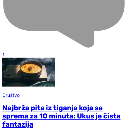
1
Društvo
Najbrža pita iz tiganja koja se
sprema za 10 minuta: Ukus je čista
fantazija