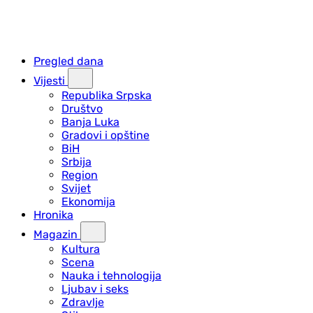
Pregled dana
Vijesti
Republika Srpska
Društvo
Banja Luka
Gradovi i opštine
BiH
Srbija
Region
Svijet
Ekonomija
Hronika
Magazin
Kultura
Scena
Nauka i tehnologija
Ljubav i seks
Zdravlje