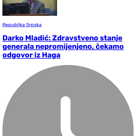
Republika Srpska
Darko Mladić: Zdravstveno stanje
generala nepromijenjeno, čekamo
odgovor iz Haga