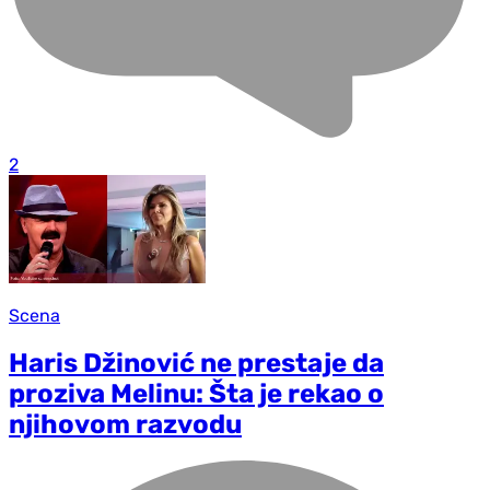
2
Scena
Haris Džinović ne prestaje da
proziva Melinu: Šta je rekao o
njihovom razvodu