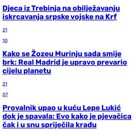
Djeca iz Trebinja na obilježavanju
iskrcavanja srpske vojske na Krf
21
10
Kako se Žozeu Murinju sada smije
brk: Real Madrid je upravo prevario
cijelu planetu
21
07
Provalnik upao u kuću Lepe Lukić
dok je spavala: Evo kako je pjevačica
čak i u snu spriječila krađu