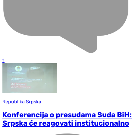
1
Republika Srpska
Konferencija o presudama Suda BiH:
Srpska će reagovati institucionalno