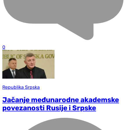
0
Republika Srpska
Jačanje međunarodne akademske
povezanosti Rusije i Srpske