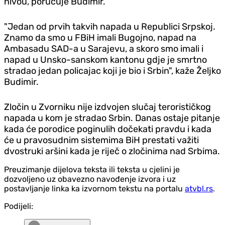
nivou, poručuje Budimir.
"Jedan od prvih takvih napada u Republici Srpskoj.
Znamo da smo u FBiH imali Bugojno, napad na
Ambasadu SAD-a u Sarajevu, a skoro smo imali i
napad u Unsko-sanskom kantonu gdje je smrtno
stradao jedan policajac koji je bio i Srbin", kaže Željko
Budimir.
Zločin u Zvorniku nije izdvojen slučaj terorističkog
napada u kom je stradao Srbin. Danas ostaje pitanje
kada će porodice poginulih dočekati pravdu i kada
će u pravosudnim sistemima BiH prestati važiti
dvostruki aršini kada je riječ o zločinima nad Srbima.
Preuzimanje dijelova teksta ili teksta u cjelini je
dozvoljeno uz obavezno navođenje izvora i uz
postavljanje linka ka izvornom tekstu na portalu
atvbl.rs
.
Podijeli: