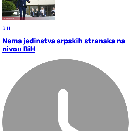
BiH
Nema jedinstva srpskih stranaka na
nivou BiH