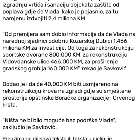
izgradnju vrtića i sanaciju objekata zaštite od
poplava gd‌je će Vlada, kako je pojasnio, za tu
namjenu izdvojiti 2,4 miliona KM.
"Od premijera sam dobio informacije da će Vlada na
narednoj sjednici odobriti Kozarskoj Dubici 1,466
miliona KM za investicije. Od toga za rekonstrukciju
sportske dvorane 800.000 KM, za rekonstrukciju
Vidovdanske ulice 466.000 KM, za proširenje
gradskog groblja 160.000 KM", rekao je Savković.
Dodao je i da će 40.000 KM biti usmjereno na
rekonstruikciju krova na zgradi gd‌je su smještene
prostorije opštinske Boračke organizacije i Crvenog
krsta.
"Ništa ne bi bilo moguće bez podrške Vlade",
zaključio je Savković.
Preuzimanje dijelova teksta ili teksta u cjelini je