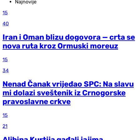
Najnovije
15
40
Iran i Oman blizu dogovora — crta se
nova ruta kroz Ormuski moreuz
15
34
Nenad Čanak vrijeđao SPC: Na slavu
mi dolazi sveštenik iz Crnogorske
pravoslavne crkve
15
21
Aljbina Kurtija gađali jajima