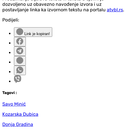
dozvoljeno uz obavezno navođenje izvora i uz
postavljanje linka ka izvornom tekstu na portalu
atvbl.rs
.
Podijeli:
Link je kopiran!
Tag
ovi
:
Savo Minić
Kozarska Dubica
Donja Gradina