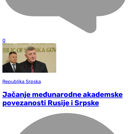
0
Republika Srpska
Jačanje međunarodne akademske
povezanosti Rusije i Srpske