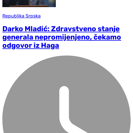
Republika Srpska
Darko Mladić: Zdravstveno stanje
generala nepromijenjeno, čekamo
odgovor iz Haga