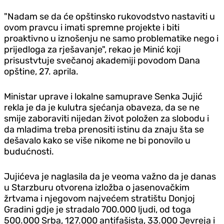
"Nadam se da će opštinsko rukovodstvo nastaviti u
ovom pravcu i imati spremne projekte i biti
proaktivno u iznošenju ne samo problematike nego i
prijedloga za rješavanje", rekao je Minić koji
prisustvtuje svečanoj akademiji povodom Dana
opštine, 27. aprila.
Ministar uprave i lokalne samuprave Senka Jujić
rekla je da je kulutra sjećanja obaveza, da se ne
smije zaboraviti nijedan život položen za slobodu i
da mladima treba prenositi istinu da znaju šta se
dešavalo kako se više nikome ne bi ponovilo u
budućnosti.
Jujićeva je naglasila da je veoma važno da je danas
u Starzburu otvorena izložba o jasenovačkim
žrtvama i njegovom najvećem stratištu Donjoj
Gradini gd‌je je stradalo 700.000 ljudi, od toga
500.000 Srba, 127.000 antifašista, 33.000 Jevreja i