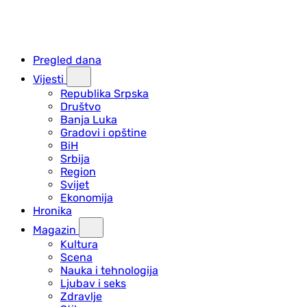
Pregled dana
Vijesti
Republika Srpska
Društvo
Banja Luka
Gradovi i opštine
BiH
Srbija
Region
Svijet
Ekonomija
Hronika
Magazin
Kultura
Scena
Nauka i tehnologija
Ljubav i seks
Zdravlje