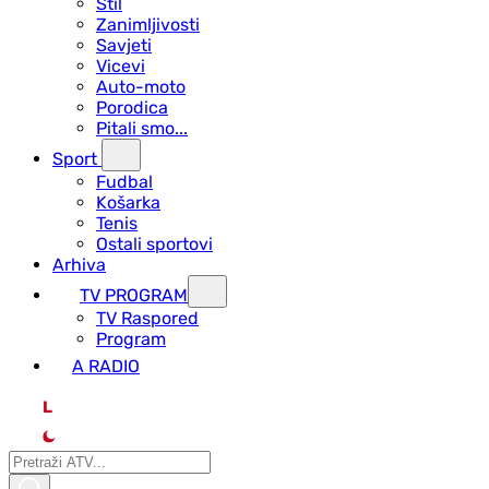
Stil
Zanimljivosti
Savjeti
Vicevi
Auto-moto
Porodica
Pitali smo...
Sport
Fudbal
Košarka
Tenis
Ostali sportovi
Arhiva
TV PROGRAM
ТV Raspored
Program
A RADIO
L