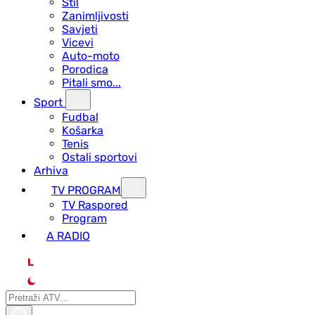
Stil
Zanimljivosti
Savjeti
Vicevi
Auto-moto
Porodica
Pitali smo...
Sport
Fudbal
Košarka
Tenis
Ostali sportovi
Arhiva
TV PROGRAM
ТV Raspored
Program
A RADIO
L