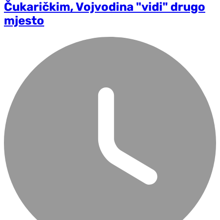
Čukaričkim, Vojvodina "vidi" drugo
mjesto