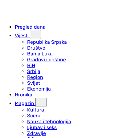
Pregled dana
Vijesti
Republika Srpska
Društvo
Banja Luka
Gradovi i opštine
BiH
Srbija
Region
Svijet
Ekonomija
Hronika
Magazin
Kultura
Scena
Nauka i tehnologija
Ljubav i seks
Zdravlje