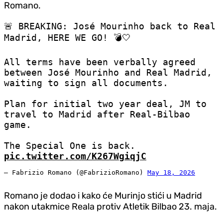
Romano.
🚨 BREAKING: José Mourinho back to Real
Madrid, HERE WE GO! 💣🤍
All terms have been verbally agreed
between José Mourinho and Real Madrid,
waiting to sign all documents.
Plan for initial two year deal, JM to
travel to Madrid after Real-Bilbao
game.
The Special One is back.
pic.twitter.com/K267WgiqjC
— Fabrizio Romano (@FabrizioRomano)
May 18, 2026
Romano je dodao i kako će Murinjo stići u Madrid
nakon utakmice Reala protiv Atletik Bilbao 23. maja.