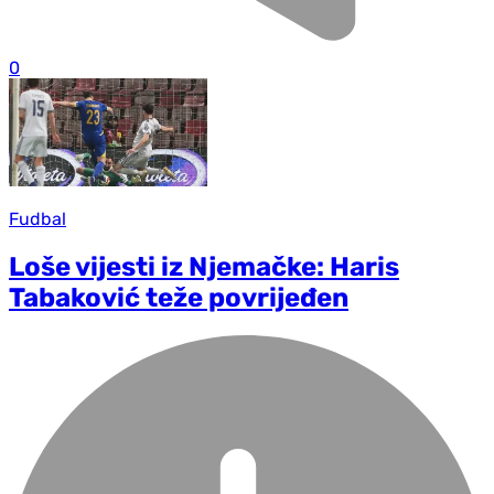
0
Fudbal
Loše vijesti iz Njemačke: Haris
Tabaković teže povrijeđen