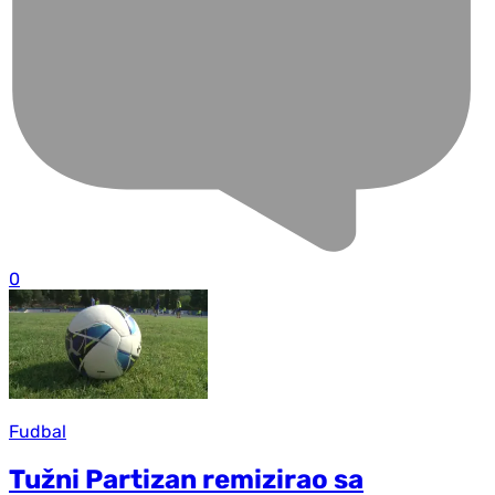
0
Fudbal
Tužni Partizan remizirao sa